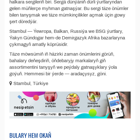
halkara sergileriň biri. Sergä dünýäniň dürli ýurtlaryndan
gelen müňlerçe myhman gatnaşýar. Bu sergi täze önümler
bilen tanyşmak we täze mümkinçilikler açmak üçin gowy
şert döredýär.
Stambul — Ýewropa, Balkan, Russiýa we BSG ýurtlary,
Ýakyn Gündogar hem-de Demirgazyk Afrika bazarlaryna
çykmagyň amatly köprüsidir.
Täze möwsümiň iň häzirki zaman önümlerini görüň,
bahalary deňeşdiriň, öňdebaryjy markalaryň giň
assortimentini tanyşyň we peýdaly gatnaşyklary ýola
goýuň. Hemmesi bir ýerde — aradaçysyz, göni.
Stambul, Türkiye
BULARY HEM OKAŇ