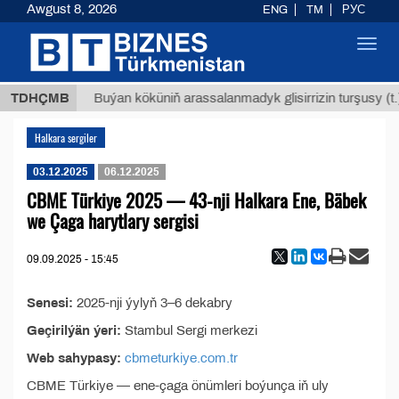
Awgust 8, 2026
ENG
TM
РУС
Toggl
navig
,8 ТМТ
TDHÇMB
Buýan köküniň arassalanmadyk glisirrizin turşusy (t.)
Halkara sergiler
03.12.2025
06.12.2025
CBME Türkiye 2025 — 43-nji Halkara Ene, Bäbek
we Çaga harytlary sergisi
09.09.2025 - 15:45
Senesi:
2025-nji ýylyň 3–6 dekabry
Geçirilýän ýeri:
Stambul Sergi merkezi
Web sahypasy:
cbmeturkiye.com.tr
CBME Türkiye — ene-çaga önümleri boýunça iň uly