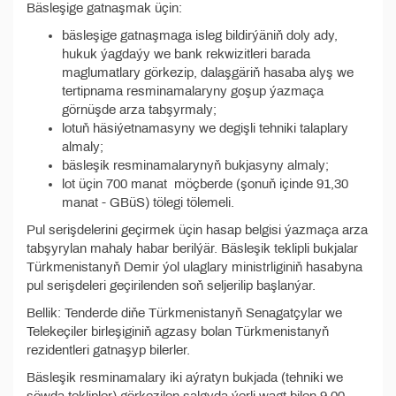
Bäsleşige gatnaşmak üçin:
bäsleşige gatnaşmaga isleg bildirýäniň doly ady,
hukuk ýagdaýy we bank rekwizitleri barada
maglumatlary görkezip, dalaşgäriň hasaba alyş we
tertipnama resminamalaryny goşup ýazmaça
görnüşde arza tabşyrmaly;
lotuň häsiýetnamasyny we degişli tehniki talaplary
almaly;
bäsleşik resminamalarynyň bukjasyny almaly;
lot üçin 700 manat möçberde (şonuň içinde 91,30
manat - GBüS) tölegi tölemeli.
Pul serişdelerini geçirmek üçin hasap belgisi ýazmaça arza
tabşyrylan mahaly habar berilýär. Bäsleşik teklipli bukjalar
Türkmenistanyň Demir ýol ulaglary ministrliginiň hasabyna
pul serişdeleri geçirilenden soň seljerilip başlanýar.
Bellik: Tenderde diňe Türkmenistanyň Senagatçylar we
Telekeçiler birleşiginiň agzasy bolan Türkmenistanyň
rezidentleri gatnaşyp bilerler.
Bäsleşik resminamalary iki aýratyn bukjada (tehniki we