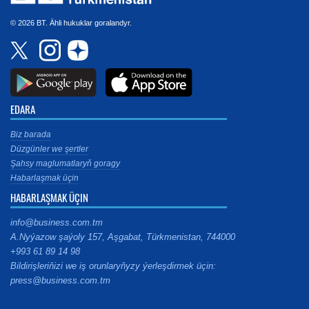
© 2026 BT. Ähli hukuklar goralandyr.
EDARA
Biz barada
Düzgünler we şertler
Şahsy maglumatlaryň goragy
Habarlaşmak üçin
HABARLAŞMAK ÜÇIN
info@business.com.tm
A.Nyýazow şaýoly 157, Aşgabat, Türkmenistan, 744000
+993 61 89 14 98
Bildirişleriňizi we iş orunlaryňyzy ýerleşdirmek üçin:
press@business.com.tm