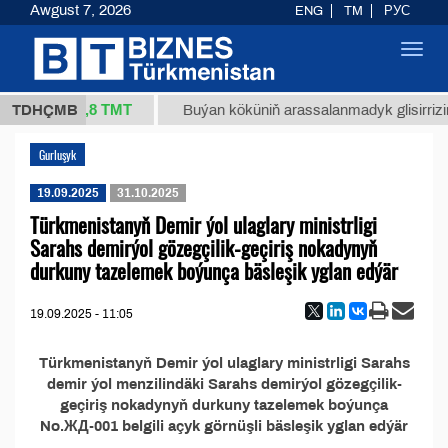
Awgust 7, 2026
ENG
TM
РУС
Toggl
navig
37,8 ТМТ
/1 (kg.)
TDHÇMB
Buýan köküniň arassalanmadyk glisirrizin 
Gurluşyk
19.09.2025
31.10.2025
Türkmenistanyň Demir ýol ulaglary ministrligi
Sarahs demirýol gözegçilik-geçiriş nokadynyň
durkuny tazelemek boýunça bäsleşik yglan edýär
19.09.2025 - 11:05
Türkmenistanyň Demir ýol ulaglary ministrligi Sarahs
demir ýol menzilindäki Sarahs demirýol gözegçilik-
geçiriş nokadynyň durkuny tazelemek boýunça
No.ЖД-001 belgili açyk görnüşli bäsleşik yglan edýär