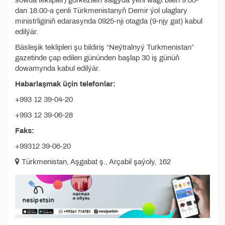
söwda teklipler) görkezilen salgyda ýerli wagt bilen 9.00-
dan 18.00-a çenli Türkmenistanyň Demir ýol ulaglary
ministrliginiň edarasynda 0925-nji otagda (9-njy gat) kabul
edilýär.
Bäsleşik teklipleri şu bildiriş “Neýtralnyý Turkmenistan”
gazetinde çap edilen gününden başlap 30 iş günüň
dowamynda kabul edilýär.
Habarlaşmak üçin telefonlar:
+993 12 39-04-20
+993 12 39-06-28
Faks:
+99312 39-06-20
Türkmenistan, Aşgabat ş., Arçabil şaýoly, 162