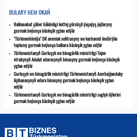
BULARY HEM OKAŇ
Balkanabat şäher häkimligi kottej görnüşli ýaşaýyş jaýlaryny
gurmak boýunça bäsleşik yglan edýär
"Türkmenhimiýa" DK ammiak selitrasyny we karbamid öndürýän
toplumy gurmak boýunça halkara bäsleşik yglan edýär
Türkmenistanyň Gurluşyk we binagärlik ministrligi Tejen
etrabynyň Adalat edarasynyň binasyny gurmak boýunça bäsleşik
yglan edýär
Gurluşyk we binagärlik ministrligi Türkmenistanyň Azerbaýjandaky
ilçihanasynyň edara binasyny gurmak boýunça bäsleşik yglan
edýär
Türkmenistanyň Gurluşyk we binagärlik ministrligi saglyk öýlerini
gurmak boýunça bäsleşik yglan edýär