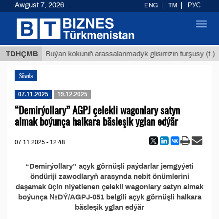
Awgust 7, 2026
ENG
TM
РУС
Toggl
navig
 ТМТ
$
TDHÇMB
Buýan köküniň arassalanmadyk glisirrizin turşusy (t.)
Söwda
07.11.2025
19.12.2025
“Demirýollary” AGPJ çelekli wagonlary satyn
almak boýunça halkara bäsleşik yglan edýär
07.11.2025 - 12:48
“Demirýollary” açyk görnüşli paýdarlar jemgyýeti
öndüriji zawodlaryň arasynda nebit önümlerini
daşamak üçin niýetlenen çelekli wagonlary satyn almak
boýunça №DÝ/AGPJ-051 belgili açyk görnüşli halkara
bäsleşik yglan edýär