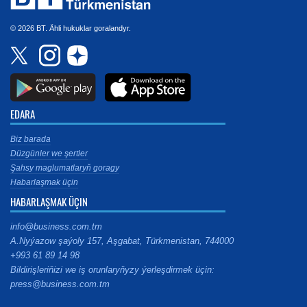
© 2026 BT. Ähli hukuklar goralandyr.
EDARA
Biz barada
Düzgünler we şertler
Şahsy maglumatlaryň goragy
Habarlaşmak üçin
HABARLAŞMAK ÜÇIN
info@business.com.tm
A.Nyýazow şaýoly 157, Aşgabat, Türkmenistan, 744000
+993 61 89 14 98
Bildirişleriňizi we iş orunlaryňyzy ýerleşdirmek üçin:
press@business.com.tm