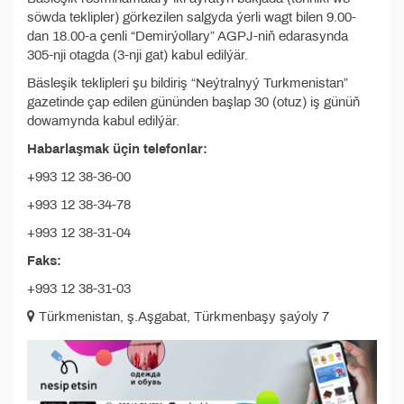
söwda teklipler) görkezilen salgyda ýerli wagt bilen 9.00-
dan 18.00-a çenli “Demirýollary” AGPJ-niň edarasynda
305-nji otagda (3-nji gat) kabul edilýär.
Bäsleşik teklipleri şu bildiriş “Neýtralnyý Turkmenistan”
gazetinde çap edilen gününden başlap 30 (otuz) iş günüň
dowamynda kabul edilýär.
Habarlaşmak üçin telefonlar:
+993 12 38-36-00
+993 12 38-34-78
+993 12 38-31-04
Faks:
+993 12 38-31-03
Türkmenistan, ş.Aşgabat, Türkmenbaşy şaýoly 7