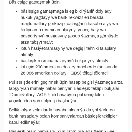
Bäsleşige gatnaşmak üçin:
bäsleşige gatnaşmaga isleg bildirýäniň doly ady,
hukuk ýagdaýy we bank rekwizitleri barada
maglumatlary görkezip, dalaşgäriň hasaba alyş we
tertipnama resminamalaryny, ynanç haty we
pasportynyň nusgasyny goşup ýazmaça görnüşde
arza tabşyrmaly;
lotuň häsiýetnamasyny we degişli tehniki talaplary
almaly;
bäsleşik resminamalarynyň bukjasyny almaly;
lot üçin 200 amerikan dollary möçberde (şol sanda
26,086 amerikan dollary - GBS) tölegi tölemeli.
Pul serişdelerini geçirmek üçin hasap belgisi ýazmaça arza
tabşyrylan mahaly habar berilýär. Bäsleşik teklipli bukjalar
“Demirýollary” AGPJ-niň hasabyna pul serişdeleri
geçirilenden soň seljerilip başlanýar.
Bellik: ofşor zolaklarda hasaba alnan ýa-da şol ýerlerde
bank hasaplary bolan kompaniýalardan bäsleşik teklipler
kabul edilmeýär;
Bäsleşik resminamalary iki aýratyn bukjada (tehniki we