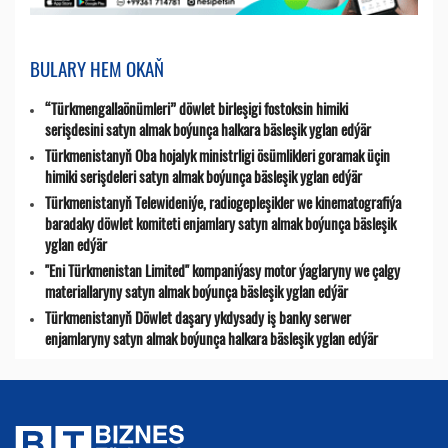
BULARY HEM OKAŇ
“Türkmengallaönümleri” döwlet birleşigi fostoksin himiki
serişdesini satyn almak boýunça halkara bäsleşik yglan edýär
Türkmenistanyň Oba hojalyk ministrligi ösümlikleri goramak üçin
himiki serişdeleri satyn almak boýunça bäsleşik yglan edýär
Türkmenistanyň Telewideniýe, radio­gepleşikler we kinematografiýa
baradaky döwlet komiteti enjamlary satyn almak boýunça bäsleşik
yglan edýär
"Eni Türkmenistan Limited" kompaniýasy motor ýaglaryny we çalgy
materiallaryny satyn almak boýunça bäsleşik yglan edýär
Türkmenistanyň Döwlet daşary ykdysady iş banky serwer
enjamlaryny satyn almak boýunça halkara bäsleşik yglan edýär