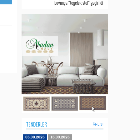
boýunça “tegelek stol” geçirildi
TENDERLER
ÄHLISI
06.08.2026
16.09.2026