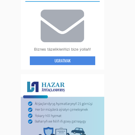
Biznes täzelikleriňizi bize ýollaň!
UGRATMAK