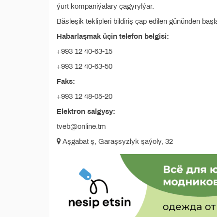
ýurt kompaniýalary çagyrylýar.
Bäsleşik teklipleri bildiriş çap edilen gününden ba
Habarlaşmak üçin telefon belgisi:
+993 12 40-63-15
+993 12 40-63-50
Faks:
+993 12 48-05-20
Elektron salgysy:
tveb@online.tm
Aşgabat ş, Garaşsyzlyk şaýoly, 32