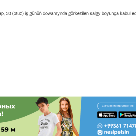
şlap, 30 (otuz) iş günüň dowamynda görkezilen salgy boýunça kabul edi