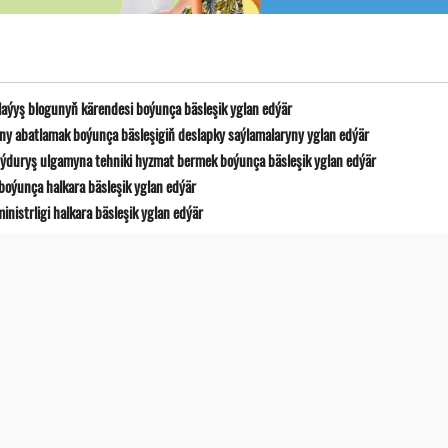
laýyş blogunyň kärendesi boýunça bäsleşik yglan edýär
y abatlamak boýunça bäsleşigiň deslapky saýlamalaryny yglan edýär
ýduryş ulgamyna tehniki hyzmat bermek boýunça bäsleşik yglan edýär
boýunça halkara bäsleşik yglan edýär
istrligi halkara bäsleşik yglan edýär