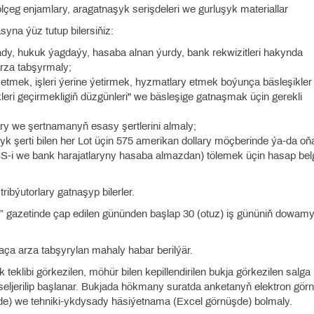
 ölçeg enjamlary, aragatnaşyk serişdeleri we gurluşyk materiallar
na ýüz tutup bilersiňiz:
 ady, hukuk ýagdaýy, hasaba alnan ýurdy, bank rekwizitleri hakynda
rza tabşyrmaly;
n etmek, işleri ýerine ýetirmek, hyzmatlary etmek boýunça bäsleşikler
ri geçirmekligiň düzgünleri" we bäsleşige gatnaşmak üçin gerekli
lary we şertnamanyň esasy şertlerini almaly;
 şerti bilen her Lot üçin 575 amerikan dollary möçberinde ýa-da oň
i we bank harajatlaryny hasaba almazdan) tölemek üçin hasap belg
tribýutorlary gatnaşyp bilerler.
tan” gazetinde çap edilen gününden başlap 30 (otuz) iş gününiň dowam
aça arza tabşyrylan mahaly habar berilýär.
 teklibi görkezilen, möhür bilen kepillendirilen bukja görkezilen salga
 seljerilip başlanar. Bukjada hökmany suratda anketanyň elektron görn
) we tehniki-ykdysady häsiýetnama (Excel görnüşde) bolmaly.