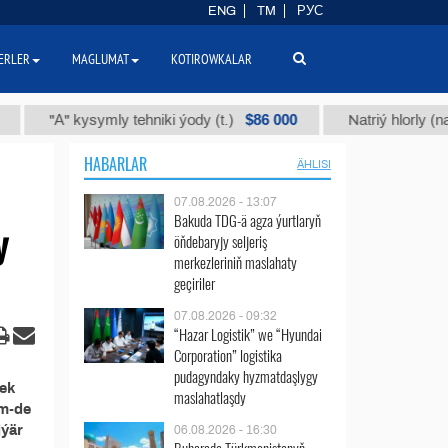
ENG
TM
РУС
ERLER
MAGLUMAT
KOTIROWKALAR
$86 000
"А" kysymly tehniki ýody (t.)
Natriý hlorly (nahar d
HABARLAR
ÄHLISI
07.08.2026 - 13:07
Bakuda TDG-ä agza ýurtlaryň
y
öňdebaryjy seljeriş
merkezleriniň maslahaty
geçiriler
07.08.2026 - 09:32
“Hazar Logistik” we “Hyundai
Corporation” logistika
pudagyndaky hyzmatdaşlygy
mek
maslahatlaşdy
em-de
dýär
06.08.2026 - 16:30