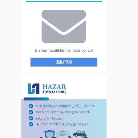
Biznes täzelikleriňizi bize ýollaň!
UGRATMAK