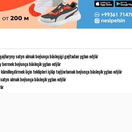
 şaýlaryny satyn almak boýunça bäsleşigi gaýtadan yglan edýär
y bermek boýunça bäsleşik yglan edýär
ämilleşdirmek üçin teklipleri işläp taýýarlamak boýunça bäsleşik yglan edýär
satyn almak boýunça bäsleşik yglan edýär
ýär