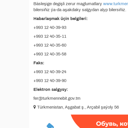
Bäsleşige degişli zerur maglumatlary
www.turkmen
bilersiňiz ýa-da aşakdaky salgydan alyp bilersiňiz.
Habarlaşmak üçin belgileri:
+993 12 40-39-93
+993 12 40-35-11
+993 12 40-35-60
+993 12 40-35-58
Faks:
+993 12 40-39-24
+993 12 40-39-90
Elektron salgysy:
fer@turkmennebit.gov.tm
Türkmenistan, Aşgabat ş., Arçabil şaýoly 56