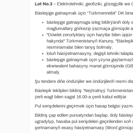
Lot No.3
– Elektrоtehniki, geofiziki, gözegçilik we
Bäsleşige gatnaşmak üçin “Türkmennebit” DK binasy
bäsleşige gatnaşmaga isleg bildirýäniň doly
maglumatlary görkezip ýazmaça görnüşde a
"Döwlet zerurlyklary üçin harytlar bilen üpjü
hakynda" Türkmenistanyň Kanuny, "Bäsleşikle
resminamalar bilen tanyş bolmaly;
lotuň häsiýetnamasyny, degişli tehniki talap
bäsleşige gatnaşmak üçin yzyna gaýtarmazlyk
ekwiwalent bahasyny manat görnüşinde (GBS-
almaly.
Şu tendere diňe öndürijiler we öndürijileriň resmi dis
Bäsleşik teklipleri bildiriş “Neýtralnyý Turkmenis
ýerli wagt bilen sagat 16.00-a çenli kabul edilýär.
Pul serişdelerini geçirmek üçin hasap belgisi ýazm
Bildiriş çap edilen pursatyndan başlap, doly bäsleşik
ugradylyp, hasaba pul serişdeleri geçirilenden soň
şertnamanyň esasy häsiýetnamasy (Word görnüşde