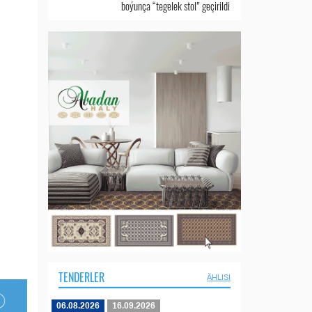
boýunça “tegelek stol” geçirildi
TENDERLER
ÄHLISI
06.08.2026
16.09.2026