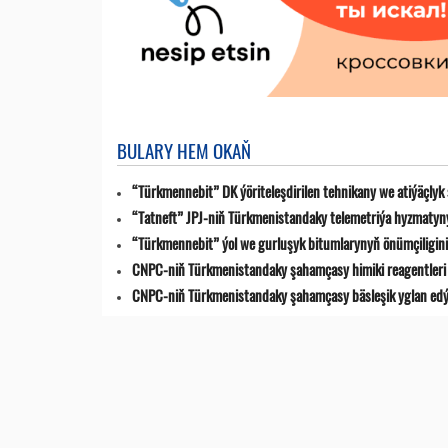
BULARY HEM OKAŇ
“Türkmennebit” DK ýöriteleşdirilen tehnikany we atiýäçlyk
“Tatneft” JPJ-niň Türkmenistandaky telemetriýa hyzmatyn
“Türkmennebit” ýol we gurluşyk bitumlarynyň önümçiligini k
CNPC-niň Türkmenistandaky şahamçasy himiki reagentleri 
CNPC-niň Türkmenistandaky şahamçasy bäsleşik yglan ed