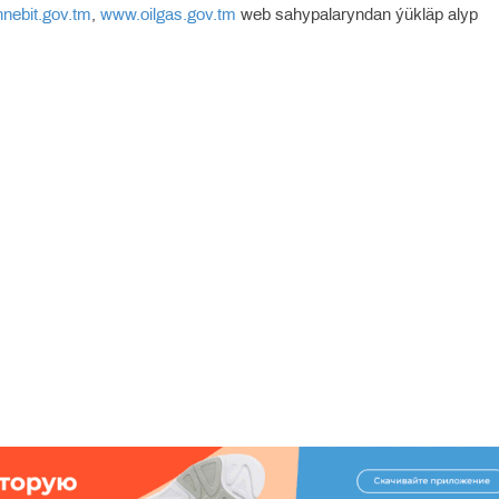
nebit.gov.tm
,
www.oilgas.gov.tm
web sahypalaryndan ýükläp alyp