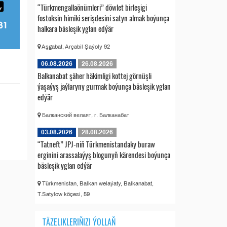
“Türkmengallaönümleri” döwlet birleşigi
fostoksin himiki serişdesini satyn almak boýunça
halkara bäsleşik yglan edýär
Aşgabat, Arçabil Şaýoly 92
06.08.2026
26.08.2026
Balkanabat şäher häkimligi kottej görnüşli
ýaşaýyş jaýlaryny gurmak boýunça bäsleşik yglan
edýär
Балканский велаят, г. Балканабат
03.08.2026
28.08.2026
“Tatneft” JPJ-niň Türkmenistandaky buraw
erginini arassalaýyş blogunyň kärendesi boýunça
bäsleşik yglan edýär
Türkmenistan, Balkan welaýaty, Balkanabat,
T.Satylow köçesi, 59
TÄZELIKLERIŇIZI ÝOLLAŇ