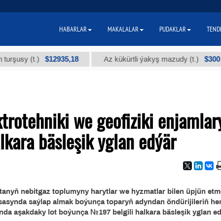
HABARLAR
MAKALALAR
PUDAKLAR
TEND
$12935,18
$300
sy (t.)
Az kükürtli ýakyş mazudy (t.)
rоtehniki we geofiziki enjamlar
kara bäsleşik yglan edýär
anyň nebitgaz toplumyny harytlar we hyzmatlar bilen üpjün et
 esasynda saýlap almak boýunça toparyň adyndan öndürijileriň h
nda aşakdaky lot boýunça №197 belgili halkara bäsleşik yglan e