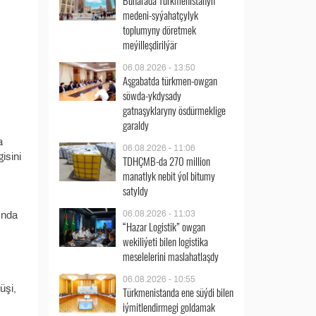
Buharada Türkmenistanyň
medeni-syýahatçylyk
toplumyny döretmek
meýilleşdirilýär
06.08.2026 - 13:50
Aşgabatda türkmen-owgan
söwda-ykdysady
gatnaşyklaryny ösdürmeklige
garaldy
a
06.08.2026 - 11:06
isini
TDHÇMB-da 270 million
manatlyk nebit ýol bitumy
satyldy
06.08.2026 - 11:03
ynda
“Hazar Logistik” owgan
wekiliýeti bilen logistika
meselelerini maslahatlaşdy
06.08.2026 - 10:55
üşi,
Türkmenistanda ene süýdi bilen
iýmitlendirmegi goldamak