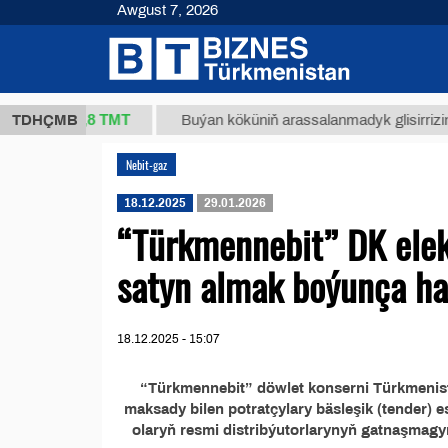
Awgust 7, 2026
37,8 ТМТ
g.)
TDHÇMB
Buýan köküniň arassalanmadyk glisirrizin turşu
Nebit-gaz
18.12.2025
29.01.2026
“Türkmennebit” DK elekt
satyn almak boýunça hal
18.12.2025 - 15:07
“Türkmennebit” döwlet konserni Türkmenist
maksady bilen potratçylary bäsleşik (tender)
olaryň resmi distribýutorlarynyň gatnaşmagy