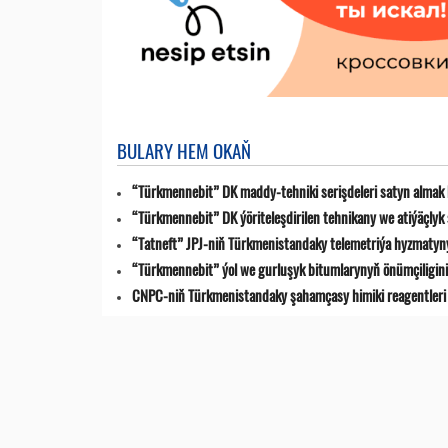
BULARY HEM OKAŇ
“Türkmennebit” DK maddy-tehniki serişdeleri satyn almak 
“Türkmennebit” DK ýöriteleşdirilen tehnikany we atiýäçlyk
“Tatneft” JPJ-niň Türkmenistandaky telemetriýa hyzmatyn
“Türkmennebit” ýol we gurluşyk bitumlarynyň önümçiligini k
CNPC-niň Türkmenistandaky şahamçasy himiki reagentleri 