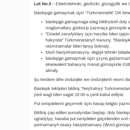
Lot No.3
– Elektrоtehniki, geofiziki, gözegçilik we
Bäsleşige gatnaşmak üçin “Türkmennebit” DK binasy
bäsleşige gatnaşmaga isleg bildirýäniň doly
maglumatlary görkezip ýazmaça görnüşde a
"Döwlet zerurlyklary üçin harytlar bilen üpjü
hakynda" Türkmenistanyň Kanuny, "Bäsleşikle
resminamalar bilen tanyş bolmaly;
lotuň häsiýetnamasyny, degişli tehniki talap
bäsleşige gatnaşmak üçin yzyna gaýtarmazlyk
ekwiwalent bahasyny manat görnüşinde (GBS-
almaly.
Şu tendere diňe öndürijiler we öndürijileriň resmi dis
Bäsleşik teklipleri bildiriş “Neýtralnyý Turkmenis
ýerli wagt bilen sagat 16.00-a çenli kabul edilýär.
Pul serişdelerini geçirmek üçin hasap belgisi ýazm
Bildiriş çap edilen pursatyndan başlap, doly bäsleşik
ugradylyp, hasaba pul serişdeleri geçirilenden soň
şertnamanyň esasy häsiýetnamasy (Word görnüşde