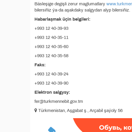
Bäsleşige degişli zerur maglumatlary
www.turkmen
bilersiňiz ýa-da aşakdaky salgydan alyp bilersiňiz.
Habarlaşmak üçin belgileri:
+993 12 40-39-93
+993 12 40-35-11
+993 12 40-35-60
+993 12 40-35-58
Faks:
+993 12 40-39-24
+993 12 40-39-90
Elektron salgysy:
fer@turkmennebit.gov.tm
Türkmenistan, Aşgabat ş., Arçabil şaýoly 56