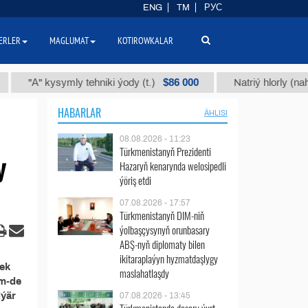
ENG
TM
РУС
ERLER
MAGLUMAT
KOTIROWKALAR
$86 000
"А" kysymly tehniki ýody (t.)
Natriý hlorly (nahar du
HABARLAR
ÄHLISI
08.08.2026 - 11:23
Türkmenistanyň Prezidenti
y
Hazaryň kenarynda welosipedli
ýöriş etdi
07.08.2026 - 17:57
Türkmenistanyň DIM-niň
ýolbaşçysynyň orunbasary
ABŞ-nyň diplomaty bilen
ikitaraplaýyn hyzmatdaşlygy
mek
maslahatlaşdy
em-de
dýär
07.08.2026 - 13:45