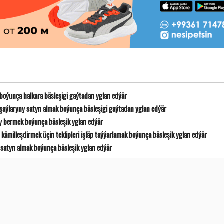
boýunça halkara bäsleşigi gaýtadan yglan edýär
 şaýlaryny satyn almak boýunça bäsleşigi gaýtadan yglan edýär
y bermek boýunça bäsleşik yglan edýär
ämilleşdirmek üçin teklipleri işläp taýýarlamak boýunça bäsleşik yglan edýär
satyn almak boýunça bäsleşik yglan edýär