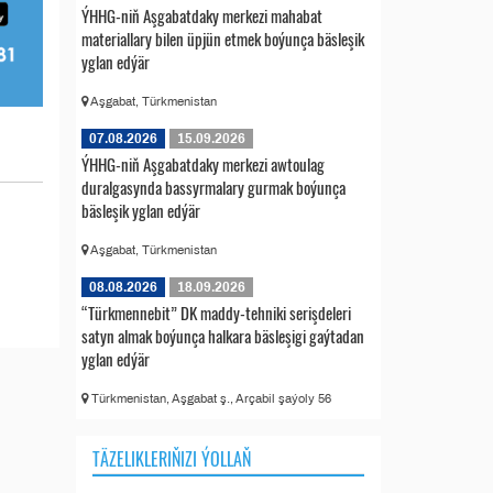
ÝHHG-niň Aşgabatdaky merkezi mahabat
materiallary bilen üpjün etmek boýunça bäsleşik
yglan edýär
Aşgabat, Türkmenistan
07.08.2026
15.09.2026
ÝHHG-niň Aşgabatdaky merkezi awtoulag
duralgasynda bassyrmalary gurmak boýunça
bäsleşik yglan edýär
Aşgabat, Türkmenistan
08.08.2026
18.09.2026
“Türkmennebit” DK maddy-tehniki serişdeleri
satyn almak boýunça halkara bäsleşigi gaýtadan
yglan edýär
Türkmenistan, Aşgabat ş., Arçabil şaýoly 56
TÄZELIKLERIŇIZI ÝOLLAŇ