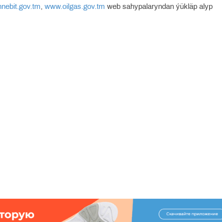
nebit.gov.tm
,
www.oilgas.gov.tm
web sahypalaryndan ýükläp alyp