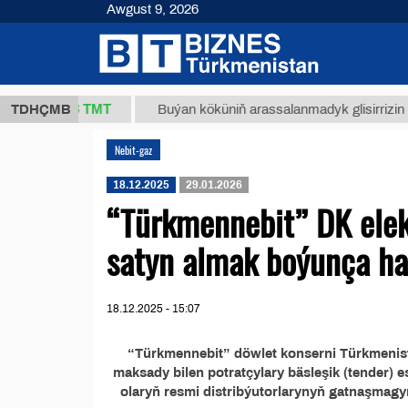
Awgust 9, 2026
37,8 ТМТ
g.)
TDHÇMB
Buýan köküniň arassalanmadyk glisirrizin turşus
Nebit-gaz
18.12.2025
29.01.2026
“Türkmennebit” DK elekt
satyn almak boýunça hal
18.12.2025 - 15:07
“Türkmennebit” döwlet konserni Türkmenist
maksady bilen potratçylary bäsleşik (tender)
olaryň resmi distribýutorlarynyň gatnaşmagy