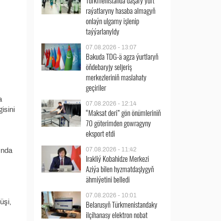
Türkmenistanda daşary ýurt
raýatlaryny hasaba almagyň
onlaýn ulgamy işlenip
taýýarlanyldy
07.08.2026 - 13:07
Bakuda TDG-ä agza ýurtlaryň
öňdebaryjy seljeriş
merkezleriniň maslahaty
geçiriler
a
07.08.2026 - 12:14
isini
“Maksat deri” gön önümleriniň
70 göterimden gowragyny
eksport etdi
07.08.2026 - 11:42
ynda
Irakliý Kobahidze Merkezi
Aziýa bilen hyzmatdaşlygyň
ähmiýetini belledi
07.08.2026 - 10:01
üşi,
Belarusyň Türkmenistandaky
ilçihanasy elektron nobat