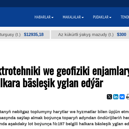
HABARLAR
MAKALALAR
PUDAKLAR
TEND
$12935,18
$300
y (t.)
Az kükürtli ýakyş mazudy (t.)
rоtehniki we geofiziki enjamlar
kara bäsleşik yglan edýär
anyň nebitgaz toplumyny harytlar we hyzmatlar bilen üpjün et
 esasynda saýlap almak boýunça toparyň adyndan öndürijileriň h
nda aşakdaky lot boýunça №197 belgili halkara bäsleşik yglan e