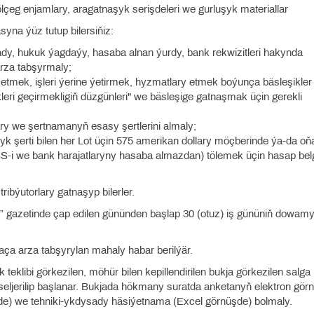
 ölçeg enjamlary, aragatnaşyk serişdeleri we gurluşyk materiallar
na ýüz tutup bilersiňiz:
 ady, hukuk ýagdaýy, hasaba alnan ýurdy, bank rekwizitleri hakynda
rza tabşyrmaly;
n etmek, işleri ýerine ýetirmek, hyzmatlary etmek boýunça bäsleşikler
ri geçirmekligiň düzgünleri" we bäsleşige gatnaşmak üçin gerekli
lary we şertnamanyň esasy şertlerini almaly;
 şerti bilen her Lot üçin 575 amerikan dollary möçberinde ýa-da oň
i we bank harajatlaryny hasaba almazdan) tölemek üçin hasap belg
tribýutorlary gatnaşyp bilerler.
tan” gazetinde çap edilen gününden başlap 30 (otuz) iş gününiň dowam
aça arza tabşyrylan mahaly habar berilýär.
 teklibi görkezilen, möhür bilen kepillendirilen bukja görkezilen salga
 seljerilip başlanar. Bukjada hökmany suratda anketanyň elektron görn
) we tehniki-ykdysady häsiýetnama (Excel görnüşde) bolmaly.