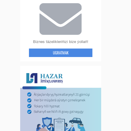
Biznes täzelikleriňizi bize ýollaň!
UGRATMAK