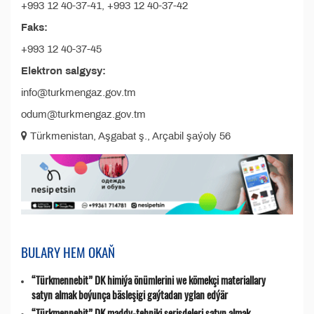
+993 12 40-37-41, +993 12 40-37-42
Faks:
+993 12 40-37-45
Elektron salgysy:
info@turkmengaz.gov.tm
odum@turkmengaz.gov.tm
Türkmenistan, Aşgabat ş., Arçabil şaýoly 56
BULARY HEM OKAŇ
“Türkmennebit” DK himiýa önümlerini we kömekçi materiallary
satyn almak boýunça bäsleşigi gaýtadan yglan edýär
“Türkmennebit” DK maddy-tehniki serişdeleri satyn almak