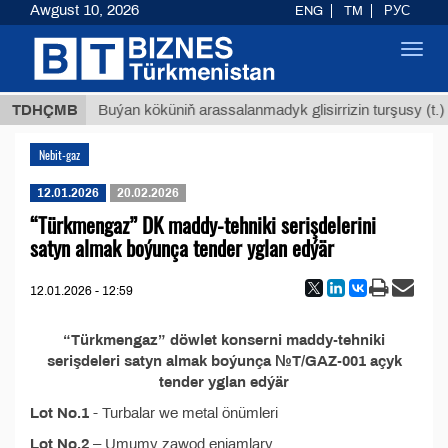
Awgust 10, 2026
ENG
TM
РУС
Toggl
navig
8 ТМТ
TDHÇMB
Buýan köküniň arassalanmadyk glisirrizin turşusy (t.)
Nebit-gaz
12.01.2026
20.02.2026
“Türkmengaz” DK maddy-tehniki serişdelerini
satyn almak boýunça tender yglan edýär
12.01.2026 - 12:59
“Türkmengaz” döwlet konserni maddy-tehniki
serişdeleri satyn almak boýunça №T/GAZ-001 açyk
tender yglan edýär
Lot No.1
- Turbalar we metal önümleri
Lot No.2
– Umumy zawod enjamlary