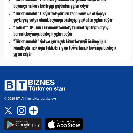
boýunça halkara bäsleşigi gaýtadan yglan edýär
“Türkmennebit” DK ýöriteleşdirilen tehnikany we atiýäçlyk
şaýlaryny satyn almak boýunça bäsleşigi gaýtadan yglan edýär
“Tatneft” JPJ-niň Türkmenistandaky telemetriýa hyzmatyny
bermek boýunça bäsleşik yglan edýär
“Türkmennebit” ýol we gurluşyk bitumlarynyň önümçiligini
kämilleşdirmek üçin teklipleri işläp taýýarlamak boýunça bäsleşik
yglan edýär
© 2026 BT. Ähli hukuklar goralandyr.