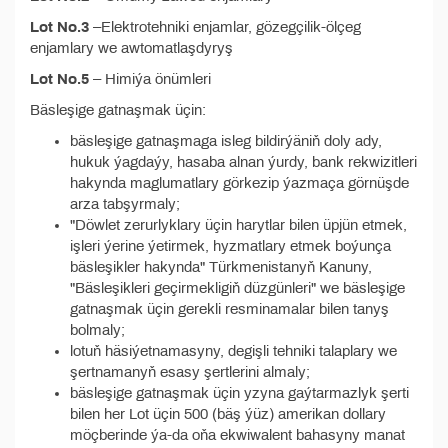
Lot No.3
–Elektrotehniki enjamlar, gözegçilik-ölçeg
enjamlary we awtomatlaşdyryş
Lot No.5
– Himiýa önümleri
Bäsleşige gatnaşmak üçin:
bäsleşige gatnaşmaga isleg bildirýäniň doly ady,
hukuk ýagdaýy, hasaba alnan ýurdy, bank rekwizitleri
hakynda maglumatlary görkezip ýazmaça görnüşde
arza tabşyrmaly;
"Döwlet zerurlyklary üçin harytlar bilen üpjün etmek,
işleri ýerine ýetirmek, hyzmatlary etmek boýunça
bäsleşikler hakynda" Türkmenistanyň Kanuny,
"Bäsleşikleri geçirmekligiň düzgünleri" we bäsleşige
gatnaşmak üçin gerekli resminamalar bilen tanyş
bolmaly;
lotuň häsiýetnamasyny, degişli tehniki talaplary we
şertnamanyň esasy şertlerini almaly;
bäsleşige gatnaşmak üçin yzyna gaýtarmazlyk şerti
bilen her Lot üçin 500 (bäş ýüz) amerikan dollary
möçberinde ýa-da oňa ekwiwalent bahasyny manat