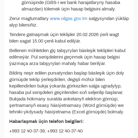
görnüşinde (GBS-i we bank harajatlaryny hasaba
almazdan) tölemek üçin hasap belgisini almaly.
Zerur maglumatlary
www.oilgas.gov.tm
salgysyndan ýükläp
alyp bilersiňiz.
Tendere gatnaşmak üçin teklipler 20.02.2026 ýerli wagt
bilen sagat 15.00 çenli kabul edilýär.
Bellenen möhletden giç tabşyrylan bäsleşik teklipleri kabul
edilmeýär. Pul serişdelerini geçirmek üçin hasap belgisi
ýazmaça arza tabşyrylan mahaly habar berilýär.
Bildiriş neşir edilen pursatyndan başlap bäsleşik üçin doly
görnüşde teklip ýerleşdirilen, degişli möhür bilen
kepillendirilen bukja ýokarda görkezilen salga ugradylyp,
hasaba pul serişdeleri geçirilenden soň seljerilip başlanar.
Bukjada hökmany suratda anketanyň elektron görnüşi,
şertnamanyň esasy häsiýetnamasy (Word görnüşde) we
tehniki-ykdysady häsiýetnama (Excel görnüşde) bolmaly.
Habarlaşmak üçin telefon belgileri:
+993 12 40-37-39, +993 12 40-37-40