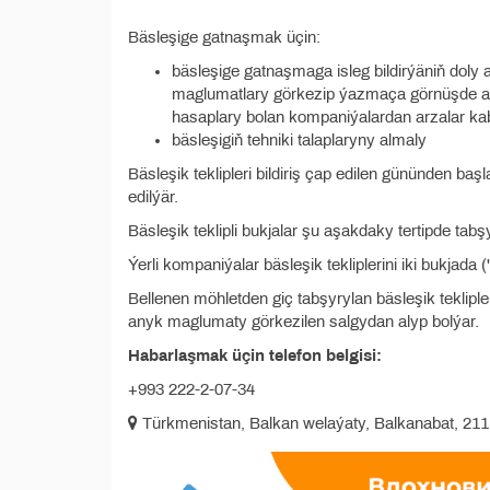
Bäsleşige gatnaşmak üçin:
bäsleşige gatnaşmaga isleg bildirýäniň doly
maglumatlary görkezip ýazmaça görnüşde arz
hasaplary bolan kompaniýalardan arzalar kab
bäsleşigiň tehniki talaplaryny almaly
Bäsleşik teklipleri bildiriş çap edilen gününden ba
edilýär.
Bäsleşik teklipli bukjalar şu aşakdaky tertipde tabş
Ýerli kompaniýalar bäsleşik tekliplerini iki bukjada
Bellenen möhletden giç tabşyrylan bäsleşik tekliple
anyk maglumaty görkezilen salgydan alyp bolýar.
Habarlaşmak üçin telefon belgisi:
+993 222-2-07-34
Türkmenistan, Balkan welaýaty, Balkanabat, 211 