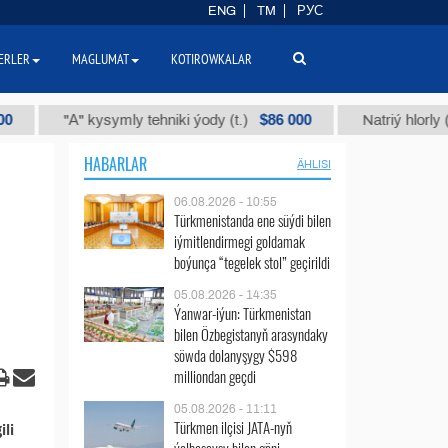
ENG
TM
РУС
ERLER
MAGLUMAT
KOTIROWKALAR
$86 000
"А" kysymly tehniki ýody (t.)
Natriý hlorly (nahar
HABARLAR
ÄHLISI
06.08.2026 - 10:55
Türkmenistanda ene süýdi bilen
iýmitlendirmegi goldamak
boýunça “tegelek stol” geçirildi
05.08.2026 - 14:35
Ýanwar-iýun: Türkmenistan
bilen Özbegistanyň arasyndaky
söwda dolanyşygy $598
milliondan geçdi
05.08.2026 - 11:11
Türkmen ilçisi JATA-nyň
li