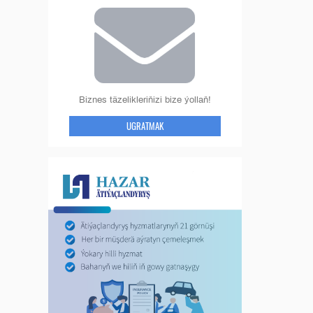
Biznes täzelikleriňizi bize ýollaň!
UGRATMAK