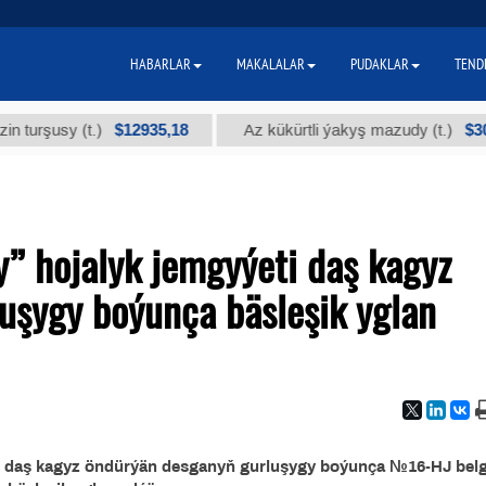
HABARLAR
MAKALALAR
PUDAKLAR
TEND
$12935,18
$300
rşusy (t.)
Az kükürtli ýakyş mazudy (t.)
” hojalyk jemgyýeti daş kagyz
uşygy boýunça bäsleşik yglan
i daş kagyz öndürýän desganyň gurluşygy boýunça №16-HJ belgi