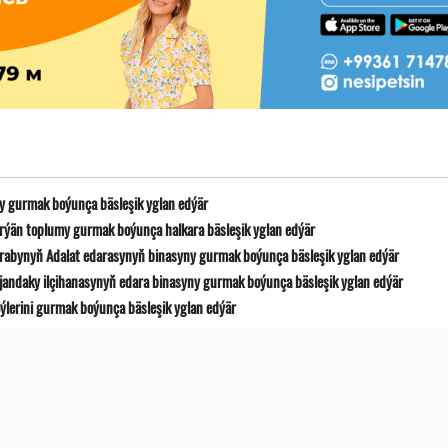
yny gurmak boýunça bäsleşik yglan edýär
ýän toplumy gurmak boýunça halkara bäsleşik yglan edýär
etrabynyň Adalat edarasynyň binasyny gurmak boýunça bäsleşik yglan edýär
ýjandaky ilçihanasynyň edara binasyny gurmak boýunça bäsleşik yglan edýär
öýlerini gurmak boýunça bäsleşik yglan edýär