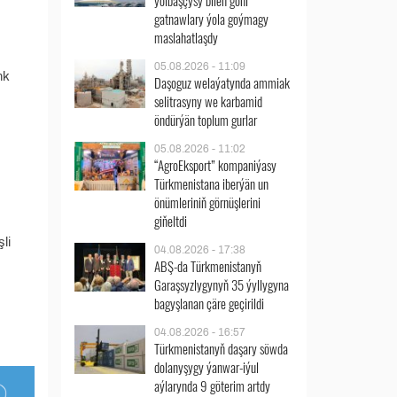
ýolbaşçysy bilen göni
gatnawlary ýola goýmagy
maslahatlaşdy
05.08.2026 - 11:09
nk
Daşoguz welaýatynda ammiak
selitrasyny we karbamid
öndürýän toplum gurlar
05.08.2026 - 11:02
“AgroEksport” kompaniýasy
Türkmenistana iberýän un
önümleriniň görnüşlerini
giňeltdi
li
04.08.2026 - 17:38
ABŞ-da Türkmenistanyň
Garaşsyzlygynyň 35 ýyllygyna
bagyşlanan çäre geçirildi
04.08.2026 - 16:57
Türkmenistanyň daşary söwda
dolanyşygy ýanwar-iýul
aýlarynda 9 göterim artdy