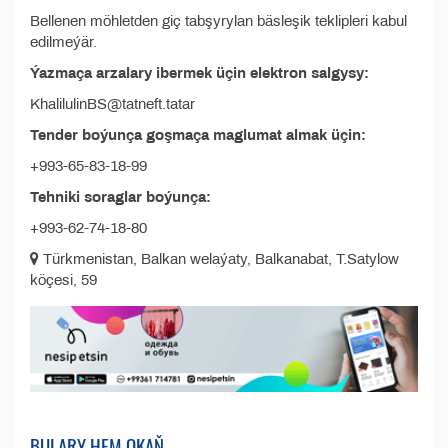
Bellenen möhletden giç tabşyrylan bäsleşik teklipleri kabul
edilmeýär.
Ýazmaça arzalary ibermek üçin elektron salgysy:
KhalilulinBS@tatneft.tatar
Tender boýunça goşmaça maglumat almak üçin:
+993-65-83-18-99
Tehniki soraglar boýunça:
+993-62-74-18-80
Türkmenistan, Balkan welaýaty, Balkanabat, T.Satylow
köçesi, 59
BULARY HEM OKAŇ