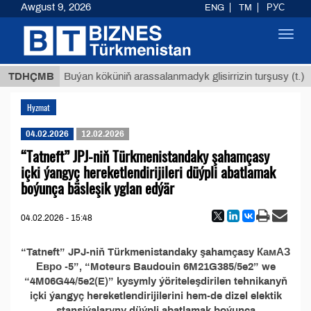
Awgust 9, 2026
ENG
TM
РУС
Toggl
navig
 ТМТ
$
TDHÇMB
Buýan köküniň arassalanmadyk glisirrizin turşusy (t.)
Hyzmat
04.02.2026
12.02.2026
“Tatneft” JPJ-niň Türkmenistandaky şahamçasy
içki ýangyç hereketlendirijileri düýpli abatlamak
boýunça bäsleşik yglan edýär
04.02.2026 - 15:48
“Tatneft” JPJ-niň Türkmenistandaky şahamçasy КамАЗ
Евро -5”, “Moteurs Baudouin 6M21G385/5e2” we
“4M06G44/5e2(E)” kysymly ýöriteleşdirilen tehnikanyň
içki ýangyç hereketlendirijilerini hem-de dizel elektik
stansiýalaryny düýpli abatlamak boýunça