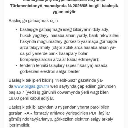
Türkmenistanyň manadynda №2026/05 belgili bäsleşik
yglan edýär
Bäsleşige gatnaşmak üçin:
bäsleşige gatnaşmaga isleg bildirýäniň doly ady,
hukuk ýagdaýy, hasaba alnan ýurdy, bank rekwizitleri
hakynda maglumatlary görkezip ýazmaça görnüşde
arza tabşyrmaly (ofşor zolaklarda hasaba alnan ýa-
da şol ýerlerde bank hasaplary bolan
kompaniýalardan arzalar kabul edilmeýär);
tenderiň tehniki talaplary (spesifikasiýa) arzada
görkezilen elektron salga iberiler
Bäsleşik teklipleri bildiriş “Nebit-Gaz” gazetinde ýa-
da
www.oilgas.gov.tm
web saýtynda çap edilen gününden
başlap 7 (ýedi) iş gününiň dowamynda ýerli wagt bilen
18.00 çenli kabul edilýär.
Bäsleşik teklibi azyndan 8 nyşandan ybarat parol bilen
goralan RAR formatly arhiwde ýerleşdirilen PDF faýllar
görnüşinde taýýarlanyp, görkezilen elektron salgy arkaly
iberilmelidir.