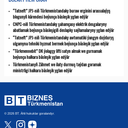
“Tatneft” JPJ-niň Türkmenistandaky buraw erginini arassalaýyş
blogunyň kärendesi boýunça bäsleşik yglan edýär
CNPC-niň Türkmenistandaky şahamçasy elektrik desgalaryny
abatlamak boýunça bäsleşigiň deslapky saýlamalaryny yglan edýär
“Tatneft” JPJ-niň Türkmenistandaky awtomatiki ýangyn duýduryş
ulgamyna tehniki hyzmat bermek boýunça bäsleşik yglan edýär
“Türkmennebit” DK ýolagçy lifti satyn almak we gurnamak
boýunça halkara bäsleşik yglan edýär
Türkmenistanyň Zähmet we ilaty durmuş taýdan goramak
ministrligi halkara bäsleşik yglan edýär
© 2026 BT. Ähli hukuklar goralandyr.