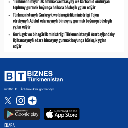
"Türkmenhimiýa" DK ammiak selitrasyny we karbamid öndürýän
toplumy gurmak boýunça halkara bäsleşik yglan edýär
Türkmenistanyň Gurluşyk we binagärlik ministrligi Tejen
etrabynyň Adalat edarasynyň binasyny gurmak boýunça bäsleşik
yglan edýär
Gurluşyk we binagärlik ministrligi Türkmenistanyň Azerbaýjandaky
ilçihanasynyň edara binasyny gurmak boýunça bäsleşik yglan
edýär
© 2026 BT. Ähli hukuklar goralandyr.
EDARA