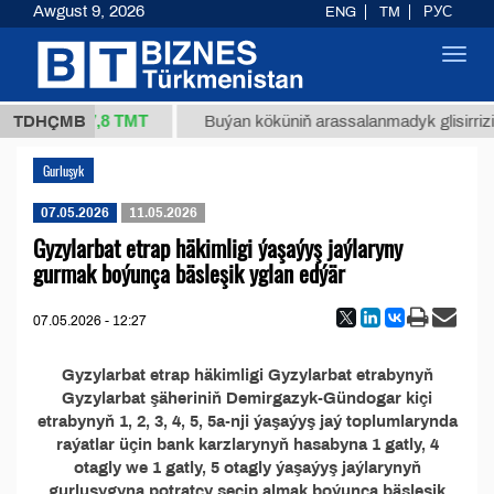
Awgust 9, 2026
ENG
TM
РУС
Toggl
navig
37,8 ТМТ
/1 (kg.)
TDHÇMB
Buýan köküniň arassalanmadyk glisirrizin 
Gurluşyk
07.05.2026
11.05.2026
Gyzylarbat etrap häkimligi ýaşaýyş jaýlaryny
gurmak boýunça bäsleşik yglan edýär
07.05.2026 - 12:27
Gyzylarbat etrap häkimligi Gyzylarbat etrabynyň
Gyzylarbat şäheriniň Demirgazyk-Gündogar kiçi
etrabynyň 1, 2, 3, 4, 5, 5a-nji ýaşaýyş jaý toplumlarynda
raýatlar üçin bank karzlarynyň hasabyna 1 gatly, 4
otagly we 1 gatly, 5 otagly ýaşaýyş jaýlarynyň
gurluşygyna potratçy seçip almak boýunça bäsleşik