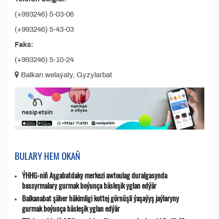
(+993246) 5-03-06
(+993246) 5-43-03
Faks:
(+993246) 5-10-24
Balkan welaýaty, Gyzylarbat
BULARY HEM OKAŇ
ÝHHG-niň Aşgabatdaky merkezi awtoulag duralgasynda
bassyrmalary gurmak boýunça bäsleşik yglan edýär
Balkanabat şäher häkimligi kottej görnüşli ýaşaýyş jaýlaryny
gurmak boýunça bäsleşik yglan edýär