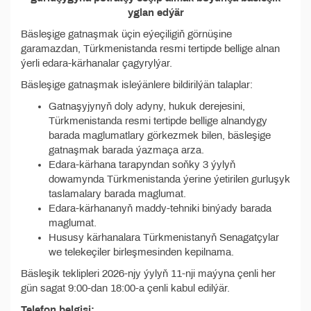
yglan edýär
Bäsleşige gatnaşmak üçin eýeçiligiň görnüşine
garamazdan, Türkmenistanda resmi tertipde bellige alnan
ýerli edara-kärhanalar çagyrylýar.
Bäsleşige gatnaşmak isleýänlere bildirilýän talaplar:
Gatnaşyjynyň doly adyny, hukuk derejesini,
Türkmenistanda resmi tertipde bellige alnandygy
barada maglumatlary görkezmek bilen, bäsleşige
gatnaşmak barada ýazmaça arza.
Edara-kärhana tarapyndan soňky 3 ýylyň
dowamynda Türkmenistanda ýerine ýetirilen gurluşyk
taslamalary barada maglumat.
Edara-kärhananyň maddy-tehniki binýady barada
maglumat.
Hususy kärhanalara Türkmenistanyň Senagatçylar
we telekeçiler birleşmesinden kepilnama.
Bäsleşik teklipleri 2026-njy ýylyň 11-nji maýyna çenli her
gün sagat 9:00-dan 18:00-a çenli kabul edilýär.
Telefon belgisi: