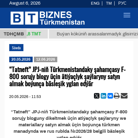
Awgust 6, 2026
ENG
TM
РУС
Toggl
navig
37,8 ТМТ
/1 (kg.)
TDHÇMB
Buýan köküniň arassalanmadyk glisirrizin 
Söwda
20.05.2026
12.06.2026
“Tatneft” JPJ-niň Türkmenistandaky şahamçasy F-
800 sorujy blogy üçin ätiýaçlyk şaýlaryny satyn
almak boýunça bäsleşik yglan edýär
20.05.2026 - 11:53
“Tatneft” JPJ-niň Türkmenistandaky şahamçasy F-800
sorujy bloguny dikeltmek üçin atiýaçlyk şaýlaryny we
materiallary satyn almak üçin boýunça türkmen
manadynda we rus rublda №2026/28 belgili bäsleşik
yglan edýär