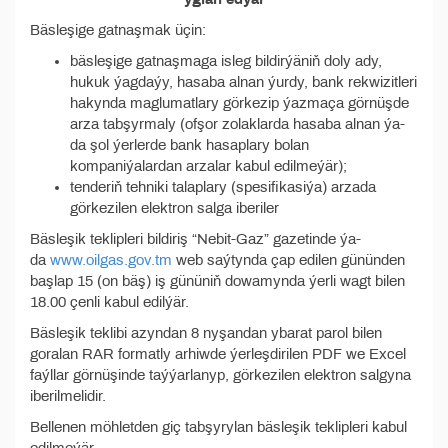
Bäsleşige gatnaşmak üçin:
bäsleşige gatnaşmaga isleg bildirýäniň doly ady,
hukuk ýagdaýy, hasaba alnan ýurdy, bank rekwizitleri
hakynda maglumatlary görkezip ýazmaça görnüşde
arza tabşyrmaly (ofşor zolaklarda hasaba alnan ýa-
da şol ýerlerde bank hasaplary bolan
kompaniýalardan arzalar kabul edilmeýär);
tenderiň tehniki talaplary (spesifikasiýa) arzada
görkezilen elektron salga iberiler
Bäsleşik teklipleri bildiriş “Nebit-Gaz” gazetinde ýa-
da
www.oilgas.gov.tm
web saýtynda çap edilen gününden
başlap 15 (on bäş) iş gününiň dowamynda ýerli wagt bilen
18.00 çenli kabul edilýär.
Bäsleşik teklibi azyndan 8 nyşandan ybarat parol bilen
goralan RAR formatly arhiwde ýerleşdirilen PDF we Excel
faýllar görnüşinde taýýarlanyp, görkezilen elektron salgyna
iberilmelidir.
Bellenen möhletden giç tabşyrylan bäsleşik teklipleri kabul