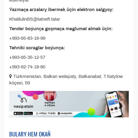
edilmeýär.
Ýazmaça arzalary ibermek üçin elektron salgysy:
KhalilulinBS@tatneft.tatar
Tender boýunça goşmaça maglumat almak üçin:
+993-65-83-18-99
Tehniki soraglar boýunça:
+993-65-35-12-57
+993-62-74-18-80
Türkmenistan, Balkan welaýaty, Balkanabat, T.Satylow
köçesi, 59
BULARY HEM OKAŇ