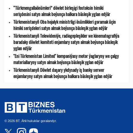
“Türkmengallaönümleri” döwlet birleşigi fostoksin himiki
serişdesini satyn almak boýunça halkara bäsleşik yglan edýär
Türkmenistanyň Oba hojalyk ministrligi ösümlikleri goramak üçin
himiki serişdeleri satyn almak boýunça bäsleşik yglan edýär
Türkmenistanyň Telewideniýe, radio­gepleşikler we kinematografiýa
baradaky döwlet komiteti enjamlary satyn almak boýunça bäsleşik
yglan edýär
"Eni Türkmenistan Limited" kompaniýasy motor ýaglaryny we çalgy
materiallaryny satyn almak boýunça bäsleşik yglan edýär
Türkmenistanyň Döwlet daşary ykdysady iş banky serwer
enjamlaryny satyn almak boýunça halkara bäsleşik yglan edýär
© 2026 BT. Ähli hukuklar goralandyr.