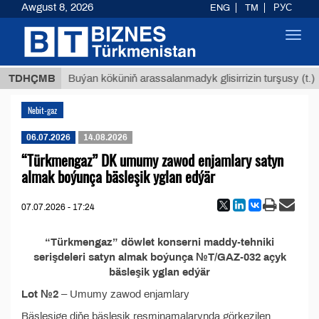
Awgust 8, 2026
ENG
TM
РУС
Toggl
navig
 ТМТ
$
TDHÇMB
Buýan köküniň arassalanmadyk glisirrizin turşusy (t.)
Nebit-gaz
06.07.2026
14.08.2026
“Türkmengaz” DK umumy zawod enjamlary satyn
almak boýunça bäsleşik yglan edýär
07.07.2026 - 17:24
“Türkmengaz” döwlet konserni maddy-tehniki
serişdeleri satyn almak boýunça №T/GAZ-032 açyk
bäsleşik yglan edýär
Lot №2
– Umumy zawod enjamlary
Bäsleşige diňe bäsleşik resminamalarynda görkezilen