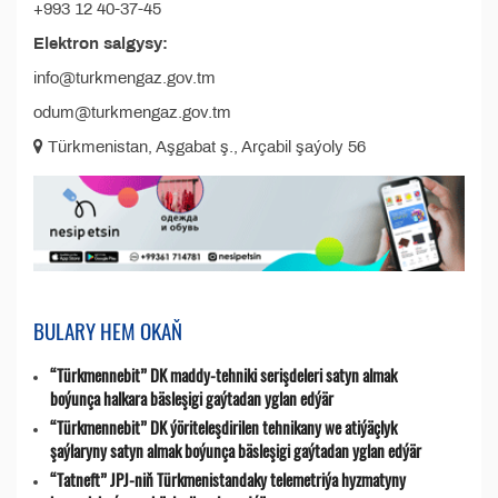
+993 12 40-37-45
Elektron salgysy:
info@turkmengaz.gov.tm
odum@turkmengaz.gov.tm
Türkmenistan, Aşgabat ş., Arçabil şaýoly 56
BULARY HEM OKAŇ
“Türkmennebit” DK maddy-tehniki serişdeleri satyn almak
boýunça halkara bäsleşigi gaýtadan yglan edýär
“Türkmennebit” DK ýöriteleşdirilen tehnikany we atiýäçlyk
şaýlaryny satyn almak boýunça bäsleşigi gaýtadan yglan edýär
“Tatneft” JPJ-niň Türkmenistandaky telemetriýa hyzmatyny