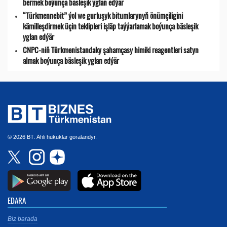
bermek boýunça bäsleşik yglan edýär
“Türkmennebit” ýol we gurluşyk bitumlarynyň önümçiligini
kämilleşdirmek üçin teklipleri işläp taýýarlamak boýunça bäsleşik
yglan edýär
CNPC-niň Türkmenistandaky şahamçasy himiki reagentleri satyn
almak boýunça bäsleşik yglan edýär
© 2026 BT. Ähli hukuklar goralandyr.
EDARA
Biz barada