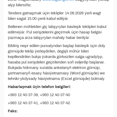
alyp bilersiňiz.
Tendere gatnaşmak üçin teklipler 14.08.2026 ýerli wagt
bilen sagat 15.00 çenli kabul edilýär.
Bellenen möhletden giç tabşyrylan bäsleşik teklipleri kabul
edilmeýär. Pul serişdelerini geçirmek üçin hasap belgisi
ýazmaça arza tabşyrylan mahaly habar berilýär.
Bildiriş neşir edilen pursatyndan başlap bäsleşik üçin doly
görnüşde teklip ýerleşdirilen, degişli möhür bilen
kepillendirilen bukja ýokarda görkezilen salga ugradylyp,
hasaba pul serişdeleri geçirilenden soň seljerilip başlanar.
Bukjada hökmany suratda anketanyň elektron görnüşi,
şertnamanyň esasy häsiýetnamasy (Word görnüşde) we
tehniki-ykdysady häsiýetnama (Excel görnüşde) bolmaly.
Habarlaşmak üçin telefon belgileri:
+993 12 40-37-39, +993 12 40-37-40
+993 12 40-37-41, +993 12 40-37-42
Faks: