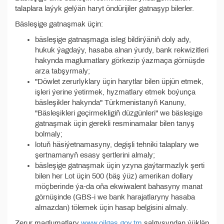
talaplara laýyk gelýän haryt öndürijiler gatnaşyp bilerler.
Bäsleşige gatnaşmak üçin:
bäsleşige gatnaşmaga isleg bildirýäniň doly ady,
hukuk ýagdaýy, hasaba alnan ýurdy, bank rekwizitleri
hakynda maglumatlary görkezip ýazmaça görnüşde
arza tabşyrmaly;
"Döwlet zerurlyklary üçin harytlar bilen üpjün etmek,
işleri ýerine ýetirmek, hyzmatlary etmek boýunça
bäsleşikler hakynda" Türkmenistanyň Kanuny,
"Bäsleşikleri geçirmekligiň düzgünleri" we bäsleşige
gatnaşmak üçin gerekli resminamalar bilen tanyş
bolmaly;
lotuň häsiýetnamasyny, degişli tehniki talaplary we
şertnamanyň esasy şertlerini almaly;
bäsleşige gatnaşmak üçin yzyna gaýtarmazlyk şerti
bilen her Lot üçin 500 (bäş ýüz) amerikan dollary
möçberinde ýa-da oňa ekwiwalent bahasyny manat
görnüşinde (GBS-i we bank harajatlaryny hasaba
almazdan) tölemek üçin hasap belgisini almaly.
Zerur maglumatlary
www.oilgas.gov.tm
salgysyndan ýükläp