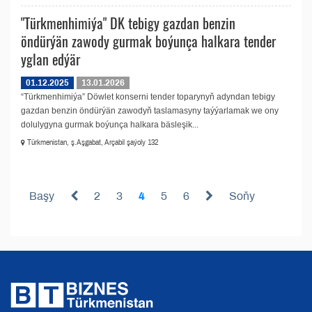
"Türkmenhimiýa" DK tebigy gazdan benzin
öndürýän zawody gurmak boýunça halkara tender
yglan edýär
01.12.2025
13.01.2026
“Türkmenhimiýa” Döwlet konserni tender toparynyň adyndan tebigy
gazdan benzin öndürýän zawodyň taslamasyny taýýarlamak we ony
dolulygyna gurmak boýunça halkara bäsleşik...
Türkmenistan, ş.Aşgabat, Arçabil şaýoly 132
Başy
2
3
4
5
6
Soňy