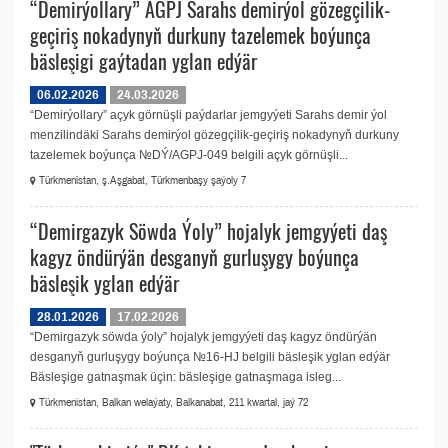
“Demirýollary” AGPJ Sarahs demirýol gözegçilik-
geçiriş nokadynyň durkuny tazelemek boýunça
bäsleşigi gaýtadan yglan edýär
06.02.2026
24.03.2026
“Demirýollary” açyk görnüşli paýdarlar jemgyýeti Sarahs demir ýol
menzilindäki Sarahs demirýol gözegçilik-geçiriş nokadynyň durkuny
tazelemek boýunça №DÝ/AGPJ-049 belgili açyk görnüşli...
Türkmenistan, ş.Aşgabat, Türkmenbaşy şaýoly 7
“Demirgazyk Söwda Ýoly” hojalyk jemgyýeti daş
kagyz öndürýän desganyň gurluşygy boýunça
bäsleşik yglan edýär
28.01.2026
17.02.2026
“Demirgazyk söwda ýoly” hojalyk jemgyýeti daş kagyz öndürýän
desganyň gurluşygy boýunça №16-HJ belgili bäsleşik yglan edýär
Bäsleşige gatnaşmak üçin: bäsleşige gatnaşmaga isleg...
Türkmenistan, Balkan welaýaty, Balkanabat, 211 kwartal, jaý 72