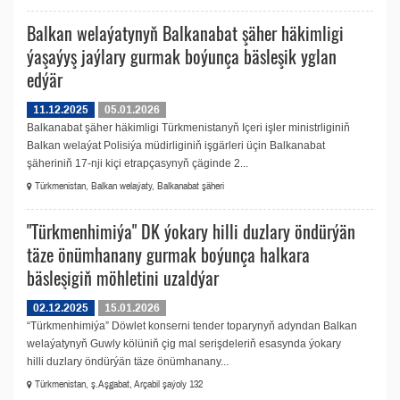
Balkan welaýatynyň Balkanabat şäher häkimligi
ýaşaýyş jaýlary gurmak boýunça bäsleşik yglan
edýär
11.12.2025
05.01.2026
Balkanabat şäher häkimligi Türkmenistanyň Içeri işler ministrliginiň
Balkan welaýat Polisiýa müdirliginiň işgärleri üçin Balkanabat
şäheriniň 17-nji kiçi etrapçasynyň çäginde 2...
Türkmenistan, Balkan welaýaty, Balkanabat şäheri
"Türkmenhimiýa" DK ýokary hilli duzlary öndürýän
täze önümhanany gurmak boýunça halkara
bäsleşigiň möhletini uzaldýar
02.12.2025
15.01.2026
“Türkmenhimiýa” Döwlet konserni tender toparynyň adyndan Balkan
welaýatynyň Guwly kölüniň çig mal serişdeleriň esasynda ýokary
hilli duzlary öndürýän täze önümhanany...
Türkmenistan, ş.Aşgabat, Arçabil şaýoly 132