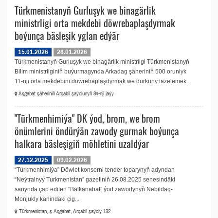
Türkmenistanyň Gurluşyk we binagärlik
ministrligi orta mekdebi döwrebaplaşdyrmak
boýunça bäsleşik yglan edýär
15.01.2026
28.01.2026
Türkmenistanyň Gurluşyk we binagärlik ministrligi Türkmenistanyň
Bilim ministrliginiň buýurmagynda Arkadag şäheriniň 500 orunlyk
11-nji orta mekdebini döwrebaplaşdyrmak we durkuny täzelemek...
Aşgabat şäheriniň Arçabil şaýolunyň 84-nji jaýy
"Türkmenhimiýa" DK ýod, brom, we brom
önümlerini öndürýän zawody gurmak boýunça
halkara bäsleşigiň möhletini uzaldýar
27.12.2025
09.02.2026
“Türkmenhimiýa” Döwlet konserni tender toparynyň adyndan
“Neýtralnyý Turkmenistan” gazetiniň 26.08.2025 senesindäki
sanynda çap edilen “Balkanabat” ýod zawodynyň Nebitdag-
Monjukly känindäki çig...
Türkmenistan, ş.Aşgabat, Arçabil şaýoly 132