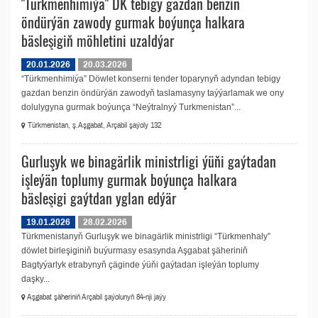
"Türkmenhimiýa" DK tebigy gazdan benzin
öndürýän zawody gurmak boýunça halkara
bäsleşigiň möhletini uzaldýar
20.01.2026
20.03.2026
“Türkmenhimiýa” Döwlet konserni tender toparynyň adyndan tebigy
gazdan benzin öndürýän zawodyň taslamasyny taýýarlamak we ony
dolulygyna gurmak boýunça “Neýtralnyý Turkmenistan”...
Türkmenistan, ş.Aşgabat, Arçabil şaýoly 132
Gurluşyk we binagärlik ministrligi ýüňi gaýtadan
işleýän toplumy gurmak boýunça halkara
bäsleşigi gaýtdan yglan edýär
19.01.2026
28.02.2026
Türkmenistanyň Gurluşyk we binagärlik ministrligi “Türkmenhaly”
döwlet birleşiginiň buýurmasy esasynda Aşgabat şäheriniň
Bagtyýarlyk etrabynyň çäginde ýüňi gaýtadan işleýän toplumy
daşky...
Aşgabat şäheriniň Arçabil şaýolunyň 84-nji jaýy