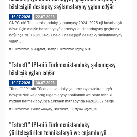
bäsleşigiň deslapky saýlamalaryny yglan edýär
16.07.2026
22.07.2026
CNPC-niň Türkmenistandaky şahamçasy 2024–2025-nji hasabatlyk
döwri üçin maliýe hasabatynyň garaşsyz audit barlagyny geçirmek
boýunça №CIT-26064-SR belgili bäsleşigiň deslapky saýlamalaryny
yglan...
Türkmenistan, ş. Aşgabat, Bitarap Türkmenistan şaýoly, 553/3
“Tatneft” JPJ-niň Türkmenistandaky şahamçasy
bäsleşik yglan edýär
10.07.2026
30.07.2026
“Tatneft” JPJ-niň Türkmenistandaky şahamçasy awtokranlaryň
howpsuzlyk we gorag ulgamlaryny abatlamak we olara tehniki
hyzmat bermek boýunça türkmen manadynda №2026/32 belgili...
Türkmenistan, Balkan welaýaty, Balkanabat, T.Satylow köçesi, 59
“Tatneft” JPJ-niň Türkmenistandaky
ýöriteleşdirilen tehnikalaryň we enjamlaryň