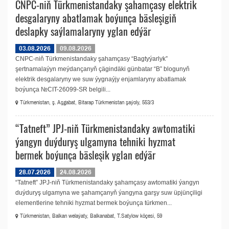
CNPC-niň Türkmenistandaky şahamçasy elektrik
desgalaryny abatlamak boýunça bäsleşigiň
deslapky saýlamalaryny yglan edýär
03.08.2026
09.08.2026
CNPC-niň Türkmenistandaky şahamçasy “Bagtyýarlyk”
şertnamalaýyn meýdançanyň çägindäki günbatar “B” blogunyň
elektrik desgalaryny we suw ýygnaýjy enjamlaryny abatlamak
boýunça №CIT-26099-SR belgili...
Türkmenistan, ş. Aşgabat, Bitarap Türkmenistan şaýoly, 553/3
“Tatneft” JPJ-niň Türkmenistandaky awtomatiki
ýangyn duýduryş ulgamyna tehniki hyzmat
bermek boýunça bäsleşik yglan edýär
28.07.2026
24.08.2026
“Tatneft” JPJ-niň Türkmenistandaky şahamçasy awtomatiki ýangyn
duýduryş ulgamyna we şahamçanyň ýangyna garşy suw üpjünçiligi
elementlerine tehniki hyzmat bermek boýunça türkmen...
Türkmenistan, Balkan welaýaty, Balkanabat, T.Satylow köçesi, 59