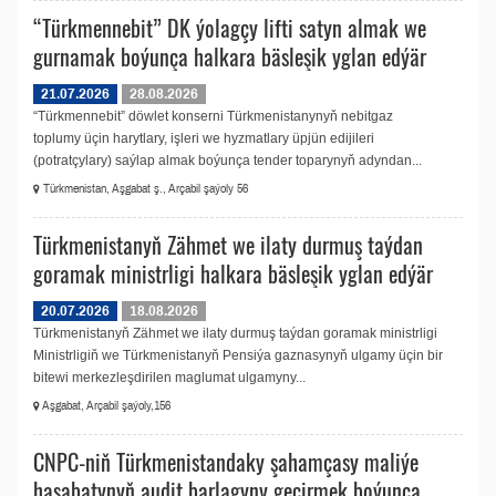
“Türkmennebit” DK ýolagçy lifti satyn almak we
gurnamak boýunça halkara bäsleşik yglan edýär
21.07.2026
28.08.2026
“Türkmennebit” döwlet konserni Türkmenistanynyň nebitgaz
toplumy üçin harytlary, işleri we hyzmatlary üpjün edijileri
(potratçylary) saýlap almak boýunça tender toparynyň adyndan...
Türkmenistan, Aşgabat ş., Arçabil şaýoly 56
Türkmenistanyň Zähmet we ilaty durmuş taýdan
goramak ministrligi halkara bäsleşik yglan edýär
20.07.2026
18.08.2026
Türkmenistanyň Zähmet we ilaty durmuş taýdan goramak ministrligi
Ministrligiň we Türkmenistanyň Pensiýa gaznasynyň ulgamy üçin bir
bitewi merkezleşdirilen maglumat ulgamyny...
Aşgabat, Arçabil şaýoly,156
CNPC-niň Türkmenistandaky şahamçasy maliýe
hasabatynyň audit barlagyny geçirmek boýunça