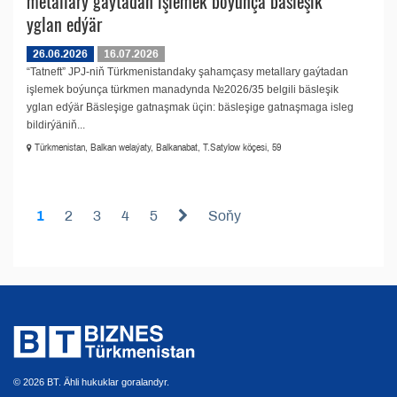
metallary gaýtadan işlemek boýunça bäsleşik
yglan edýär
26.06.2026
16.07.2026
“Tatneft” JPJ-niň Türkmenistandaky şahamçasy metallary gaýtadan
işlemek boýunça türkmen manadynda №2026/35 belgili bäsleşik
yglan edýär Bäsleşige gatnaşmak üçin: bäsleşige gatnaşmaga isleg
bildirýäniň...
Türkmenistan, Balkan welaýaty, Balkanabat, T.Satylow köçesi, 59
1
2
3
4
5
Soňy
© 2026 BT. Ähli hukuklar goralandyr.