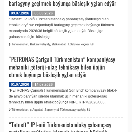
barlagyny geçirmek boýunça bäsleşik yglan edýär
09.07.2026
05.08.2026
“Tatneft” JPJ-niň Türkmenistandaky şahamçasy ýöriteleşdirilen
tehnikalaryň we enjamlaryň barlagyny geçirmek boýunça türkmen
manadynda 2026/36 belgili bäsleşik yglan edýär Bäsleşige
gatnaşmak üçin: bäsleşige...
Türkmenistan, Balkan welaýaty, Balkanabat, T.Satylow köçesi, 59
“PETRONAS Çarigali Türkmenistan” kompaniýasy
mehaniki göteriji-ulag tehnikasy bilen üpjün
etmek boýunça bäsleşik yglan edýär
01.07.2026
14.07.2026
"PETRONAS Çarigali (Türkmenistan) Sdn Bhd" kompaniýasy blok-I-
de alnyp barylýan işlerde ulanmak üçin mehaniki göteriji-ulag
tehnikasy bilen üpjün etmek boýunça №PCT/TPM/2026/003...
Türkmenistan, ş.Aşgabat, Saparmyrat Türkmenbaşy şaýoly, 81
“Tatneft” JPJ-niň Türkmenistandaky şahamçasy