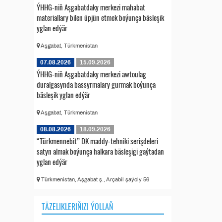
ÝHHG-niň Aşgabatdaky merkezi mahabat
materiallary bilen üpjün etmek boýunça bäsleşik
yglan edýär
Aşgabat, Türkmenistan
07.08.2026
15.09.2026
ÝHHG-niň Aşgabatdaky merkezi awtoulag
duralgasynda bassyrmalary gurmak boýunça
bäsleşik yglan edýär
Aşgabat, Türkmenistan
08.08.2026
18.09.2026
“Türkmennebit” DK maddy-tehniki serişdeleri
satyn almak boýunça halkara bäsleşigi gaýtadan
yglan edýär
Türkmenistan, Aşgabat ş., Arçabil şaýoly 56
TÄZELIKLERIŇIZI ÝOLLAŇ