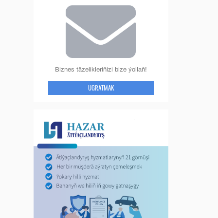
Biznes täzelikleriňizi bize ýollaň!
UGRATMAK