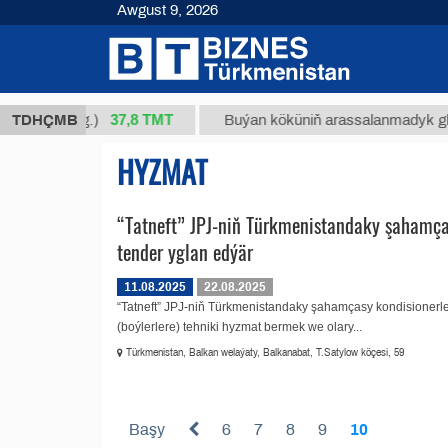
Awgust 9, 2026
37,8 ТМТ
 34/1 (kg.)
TDHÇMB
Buýan köküniň arassalanmadyk glisirriz
HYZMAT
“Tatneft” JPJ-niň Türkmenistandaky şahamça
tender yglan edýär
11.08.2025
22.08.2025
“Tatneft” JPJ-niň Türkmenistandaky şahamçasy kondisionerler
(boýlerlere) tehniki hyzmat bermek we olary...
Türkmenistan, Balkan welaýaty, Balkanabat, T.Satylow köçesi, 59
Başy
6
7
8
9
10