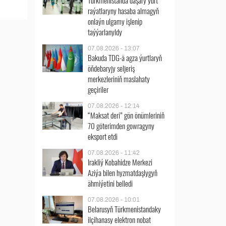
Türkmenistanda daşary ýurt
raýatlaryny hasaba almagyň
onlaýn ulgamy işlenip
taýýarlanyldy
07.08.2026 - 13:07
Bakuda TDG-ä agza ýurtlaryň
öňdebaryjy seljeriş
merkezleriniň maslahaty
geçiriler
07.08.2026 - 12:14
“Maksat deri” gön önümleriniň
70 göterimden gowragyny
eksport etdi
07.08.2026 - 11:42
Irakliý Kobahidze Merkezi
Aziýa bilen hyzmatdaşlygyň
ähmiýetini belledi
07.08.2026 - 10:01
Belarusyň Türkmenistandaky
ilçihanasy elektron nobat