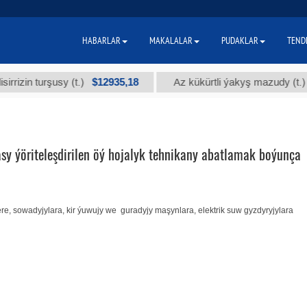
HABARLAR
MAKALALAR
PUDAKLAR
TEND
$12935,18
$3
in turşusy (t.)
Az kükürtli ýakyş mazudy (t.)
sy ýöriteleşdirilen öý hojalyk tehnikany abatlamak boýunça
e, sowadyjylara, kir ýuwujy we guradyjy maşynlara, elektrik suw gyzdyryjylara