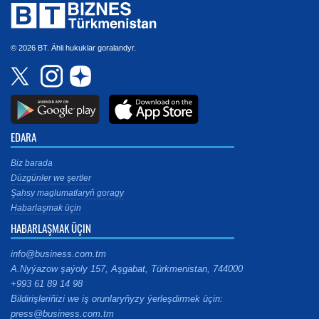
© 2026 BT. Ähli hukuklar goralandyr.
EDARA
Biz barada
Düzgünler we şertler
Şahsy maglumatlaryň goragy
Habarlaşmak üçin
HABARLAŞMAK ÜÇIN
info@business.com.tm
A.Nyýazow şaýoly 157, Aşgabat, Türkmenistan, 744000
+993 61 89 14 98
Bildirişleriňizi we iş orunlaryňyzy ýerleşdirmek üçin:
press@business.com.tm