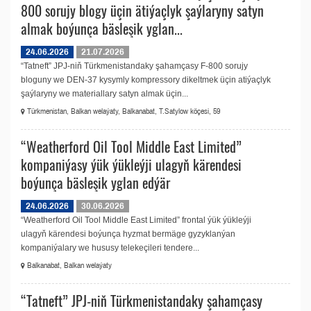
800 sorujy blogy üçin ätiýaçlyk şaýlaryny satyn
almak boýunça bäsleşik yglan...
24.06.2026
21.07.2026
“Tatneft” JPJ-niň Türkmenistandaky şahamçasy F-800 sorujy
bloguny we DEN-37 kysymly kompressory dikeltmek üçin atiýaçlyk
şaýlaryny we materiallary satyn almak üçin...
Türkmenistan, Balkan welaýaty, Balkanabat, T.Satylow köçesi, 59
“Weatherford Oil Tool Middle East Limited”
kompaniýasy ýük ýükleýji ulagyň kärendesi
boýunça bäsleşik yglan edýär
24.06.2026
30.06.2026
“Weatherford Oil Tool Middle East Limited” frontal ýük ýükleýji
ulagyň kärendesi boýunça hyzmat bermäge gyzyklanýan
kompaniýalary we hususy telekeçileri tendere...
Balkanabat, Balkan welaýaty
“Tatneft” JPJ-niň Türkmenistandaky şahamçasy