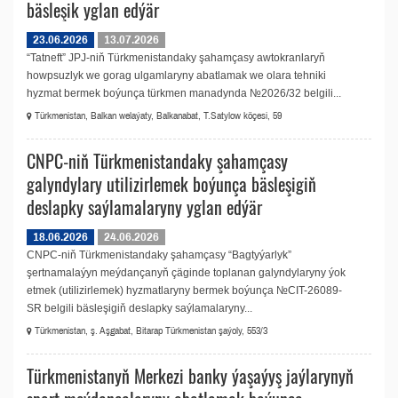
bäsleşik yglan edýär
23.06.2026
13.07.2026
“Tatneft” JPJ-niň Türkmenistandaky şahamçasy awtokranlaryň
howpsuzlyk we gorag ulgamlaryny abatlamak we olara tehniki
hyzmat bermek boýunça türkmen manadynda №2026/32 belgili...
Türkmenistan, Balkan welaýaty, Balkanabat, T.Satylow köçesi, 59
CNPC-niň Türkmenistandaky şahamçasy
galyndylary utilizirlemek boýunça bäsleşigiň
deslapky saýlamalaryny yglan edýär
18.06.2026
24.06.2026
CNPC-niň Türkmenistandaky şahamçasy “Bagtyýarlyk”
şertnamalaýyn meýdançanyň çäginde toplanan galyndylaryny ýok
etmek (utilizirlemek) hyzmatlaryny bermek boýunça №CIT-26089-
SR belgili bäsleşigiň deslapky saýlamalaryny...
Türkmenistan, ş. Aşgabat, Bitarap Türkmenistan şaýoly, 553/3
Türkmenistanyň Merkezi banky ýaşaýyş jaýlarynyň