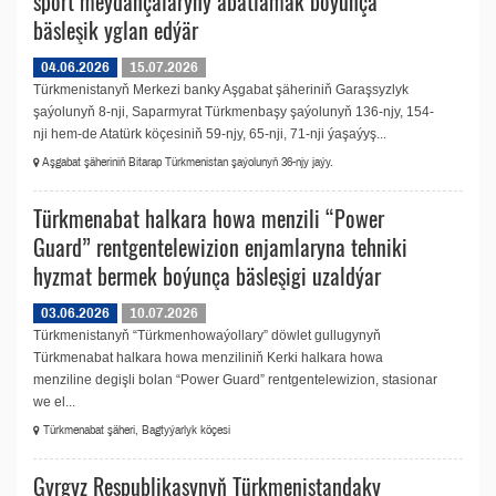
sport meýdançalaryny abatlamak boýunça
bäsleşik yglan edýär
04.06.2026
15.07.2026
Türkmenistanyň Merkezi banky Aşgabat şäheriniň Garaşsyzlyk
şaýolunyň 8-nji, Saparmyrat Türkmenbaşy şaýolunyň 136-njy, 154-
nji hem-de Ata­türk köçesiniň 59-njy, 65-nji, 71-nji ýaşaýyş...
Aşgabat şäheriniň Bitarap Türkmenistan şaýolunyň 36-njy jaýy.
Türkmenabat halkara howa menzili “Power
Guard” rentgentelewizion enjamlaryna tehniki
hyzmat bermek boýunça bäsleşigi uzaldýar
03.06.2026
10.07.2026
Türkmenistanyň “Türkmenhowaýollary” döwlet gullugynyň
Türkmenabat halkara howa menziliniň Kerki halkara howa
menziline degişli bolan “Power Guard” rentgentelewizion, stasionar
we el...
Türkmenabat şäheri, Bagtyýarlyk köçesi
Gyrgyz Respublikasynyň Türkmenistandaky