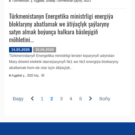
Türkmenistan, ş. Aşgabat, Bitarap Türkmenistan şaýoly, 553/3
Türkmenistanyn Energetika ministrligi energiýa
bloklaryny abatlamak we ätiýaçlyk şaýlaryny
satyn almak boýunça halkara bäsleşigiň
möhletini...
14.05.2026
30.06.2026
Türkmenistanyň Energetika ministrligi tender toparynyň adyndan
Mary döwlet elektrik stansiýasynyň №1 we №3 energiýa bloklaryny
abatlamak hem-de olar üçin ätiýaçlyk...
Aşgabat ş., 2022 köç., 55
Başy
1
2
3
4
5
Soňy