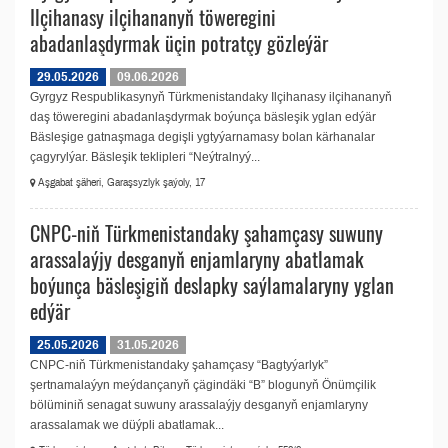
Ilçihanasy ilçihananyň töweregini
abadanlaşdyrmak üçin potratçy gözleýär
29.05.2026
09.06.2026
Gyrgyz Respublikasynyň Türkmenistandaky Ilçihanasy ilçihananyň
daş töweregini abadanlaşdyrmak boýunça bäsleşik yglan edýär
Bäsleşige gatnaşmaga degişli ygtyýarnamasy bolan kärhanalar
çagyrylýar. Bäsleşik teklipleri “Neýtralnyý...
Aşgabat şäheri, Garaşsyzlyk şaýoly, 17
CNPC-niň Türkmenistandaky şahamçasy suwuny
arassalaýjy desganyň enjamlaryny abatlamak
boýunça bäsleşigiň deslapky saýlamalaryny yglan
edýär
25.05.2026
31.05.2026
CNPC-niň Türkmenistandaky şahamçasy “Bagtyýarlyk”
şertnamalaýyn meýdançanyň çägindäki “B” blogunyň Önümçilik
bölüminiň senagat suwuny arassalaýjy desganyň enjamlaryny
arassalamak we düýpli abatlamak...