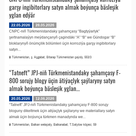
garşy ingibitorlary satyn almak boýunça bäsleşik
yglan edýär
22.05.2026
28.05.2026
CNPC-niň Türkmenistandaky şahamçasy “Bagtyýarlyk”
şertnamalaýyn meýdançanyň çagindäki “A” “B” we Gündogar “B”
bloklarynyň önümçilik bölümleri üçin korroziýa garşy ingibitorlary
satyn...
Türkmenistan, ş. Aşgabat, Bitarap Türkmenistan şaýoly, 553/3
“Tatneft” JPJ-niň Türkmenistandaky şahamçasy F-
800 sorujy blogy üçin ätiýaçlyk şaýlaryny satyn
almak boýunça bäsleşik yglan...
20.05.2026
12.06.2026
“Tatneft” JPJ-niň Türkmenistandaky şahamçasy F-800 sorujy
bloguny dikeltmek üçin atiýaçlyk şaýlaryny we materiallary satyn
almak üçin boýunça türkmen manadynda we...
Türkmenistan, Balkan welaýaty, Balkanabat, T.Satylow köçesi, 59