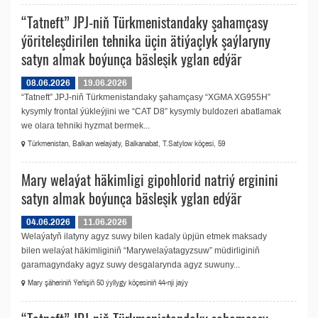
“Tatneft” JPJ-niň Türkmenistandaky şahamçasy
ýöriteleşdirilen tehnika üçin ätiýaçlyk şaýlaryny
satyn almak boýunça bäsleşik yglan edýär
08.06.2026
19.06.2026
“Tatneft” JPJ-niň Türkmenistandaky şahamçasy “XGMA XG955H”
kysymly frontal ýükleýjini we “CAT D8” kysymly buldozeri abatlamak
we olara tehniki hyzmat bermek...
Türkmenistan, Balkan welaýaty, Balkanabat, T.Satylow köçesi, 59
Mary welaýat häkimligi gipohlorid natriý erginini
satyn almak boýunça bäsleşik yglan edýär
04.06.2026
11.06.2026
Welaýatyň ilatyny agyz suwy bilen kadaly üpjün etmek maksady
bilen welaýat häkimliginiň “Marywelaýatagyzsuw” müdirliginiň
garamagyndaky agyz suwy desgalarynda agyz suwuny...
Mary şäheriniň Ýeňişiň 50 ýyllygy köçesiniň 44-nji jaýy