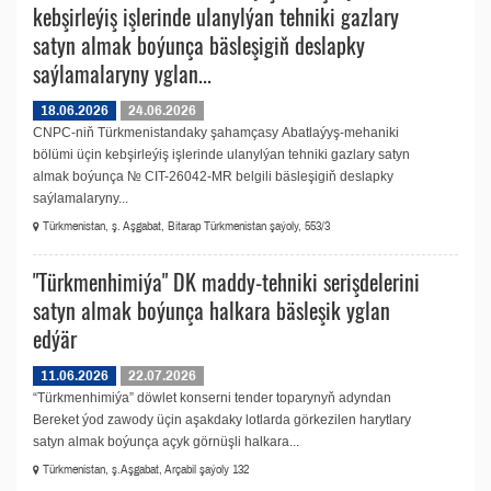
kebşirleýiş işlerinde ulanylýan tehniki gazlary
satyn almak boýunça bäsleşigiň deslapky
saýlamalaryny yglan...
18.06.2026
24.06.2026
CNPC-niň Türkmenistandaky şahamçasy Аbatlaýyş-mehaniki
bölümi üçin kebşirleýiş işlerinde ulanylýan tehniki gazlary satyn
almak boýunça № CIT-26042-MR belgili bäsleşigiň deslapky
saýlamalaryny...
Türkmenistan, ş. Aşgabat, Bitarap Türkmenistan şaýoly, 553/3
"Türkmenhimiýa" DK maddy-tehniki serişdelerini
satyn almak boýunça halkara bäsleşik yglan
edýär
11.06.2026
22.07.2026
“Türkmenhimiýa” döwlet konserni tender toparynyň adyndan
Bereket ýod zawody üçin aşakdaky lotlarda görkezilen harytlary
satyn almak boýunça açyk görnüşli halkara...
Türkmenistan, ş.Aşgabat, Arçabil şaýoly 132