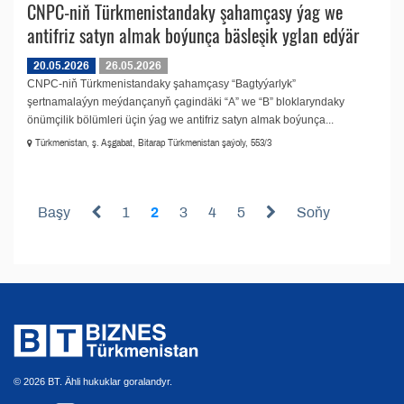
CNPC-niň Türkmenistandaky şahamçasy ýag we
antifriz satyn almak boýunça bäsleşik yglan edýär
20.05.2026
26.05.2026
CNPC-niň Türkmenistandaky şahamçasy “Bagtyýarlyk”
şertnamalaýyn meýdançanyň çagindäki “A” we “B” bloklaryndaky
önümçilik bölümleri üçin ýag we antifriz satyn almak boýunça...
Türkmenistan, ş. Aşgabat, Bitarap Türkmenistan şaýoly, 553/3
Başy
1
2
3
4
5
Soňy
© 2026 BT. Ähli hukuklar goralandyr.