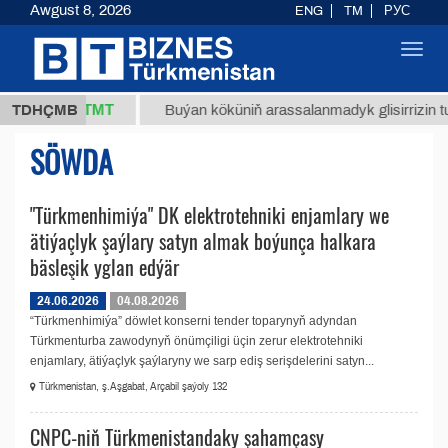
Awgust 8, 2026
ENG
TM
РУС
Toggl
navig
37,8 ТМТ
(kg.)
TDHÇMB
Buýan köküniň arassalanmadyk glisirrizin tur
SÖWDA
"Türkmenhimiýa" DK elektrоtehniki enjamlary we
ätiýaçlyk şaýlary satyn almak boýunça halkara
bäsleşik yglan edýär
24.06.2026
04.08.2026
“Türkmenhimiýa” döwlet konserni tender toparynyň adyndan
Türkmenturba zawodynyň önümçiligi üçin zerur elektrоtehniki
enjamlary, ätiýaçlyk şaýlaryny we sarp ediş serişdelerini satyn...
Türkmenistan, ş.Aşgabat, Arçabil şaýoly 132
CNPC-niň Türkmenistandaky şahamçasy