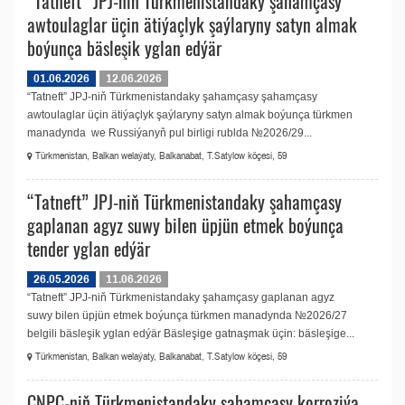
“Tatneft” JPJ-niň Türkmenistandaky şahamçasy
awtoulaglar üçin ätiýaçlyk şaýlaryny satyn almak
boýunça bäsleşik yglan edýär
01.06.2026
12.06.2026
“Tatneft” JPJ-niň Türkmenistandaky şahamçasy şahamçasy
awtoulaglar üçin ätiýaçlyk şaýlaryny satyn almak boýunça türkmen
manadynda we Russiýanyň pul birligi rublda №2026/29...
Türkmenistan, Balkan welaýaty, Balkanabat, T.Satylow köçesi, 59
“Tatneft” JPJ-niň Türkmenistandaky şahamçasy
gaplanan agyz suwy bilen üpjün etmek boýunça
tender yglan edýär
26.05.2026
11.06.2026
“Tatneft” JPJ-niň Türkmenistandaky şahamçasy gaplanan agyz
suwy bilen üpjün etmek boýunça türkmen manadynda №2026/27
belgili bäsleşik yglan edýär Bäsleşige gatnaşmak üçin: bäsleşige...
Türkmenistan, Balkan welaýaty, Balkanabat, T.Satylow köçesi, 59
CNPC-niň Türkmenistandaky şahamçasy korroziýa