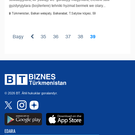
gyzdyryjylara (boýlerlere) tehniki hyzmat bermek we olary...
Türkmenistan, Balkan welaýaty, Balkanabat, T.Satylow köçesi, 59
Başy
35
36
37
38
39
© 2026 BT. Ähli hukuklar goralandyr.
EDARA