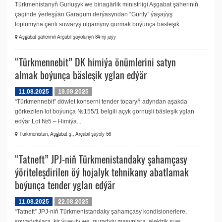
Türkmenistanyň Gurluşyk we binagärlik ministrligi Aşgabat şäheriniň
çäginde ýerleşýän Garagum derýasyndan “Gurtly” ýaşaýyş
toplumyna çenli suwaryş ulgamyny gurmak boýunça bäsleşik...
Aşgabat şäheriniň Arçabil şaýolunyň 84-nji jaýy
“Türkmennebit” DK himiýa önümlerini satyn
almak boýunça bäsleşik yglan edýär
11.08.2025
19.09.2025
“Türkmennebit” döwlet konserni tender toparyň adyndan aşakda
görkezilen lot boýunça №155/1 belgili açyk görnüşli bäsleşik yglan
edýär Lot №5 – Himiýa...
Türkmenistan, Aşgabat ş., Arçabil şaýoly 56
“Tatneft” JPJ-niň Türkmenistandaky şahamçasy
ýöriteleşdirilen öý hojalyk tehnikany abatlamak
boýunça tender yglan edýär
11.08.2025
22.08.2025
“Tatneft” JPJ-niň Türkmenistandaky şahamçasy kondisionerlere,
sowadyjylara, kir ýuwujy we guradyjy maşynlara, elektrik suw