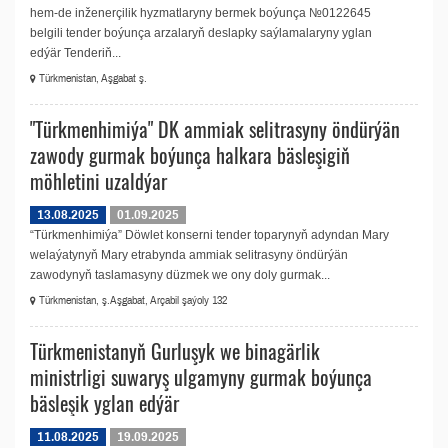
hem-de inženerçilik hyzmatlaryny bermek boýunça №0122645
belgili tender boýunça arzalaryň deslapky saýlamalaryny yglan
edýär Tenderiň...
Türkmenistan, Aşgabat ş.
"Türkmenhimiýa" DK ammiak selitrasyny öndürýän
zawody gurmak boýunça halkara bäsleşigiň
möhletini uzaldýar
13.08.2025
01.09.2025
“Türkmenhimiýa” Döwlet konserni tender toparynyň adyndan Mary
welaýatynyň Mary etrabynda ammiak selitrasyny öndürýän
zawodynyň taslamasyny düzmek we ony doly gurmak...
Türkmenistan, ş.Aşgabat, Arçabil şaýoly 132
Türkmenistanyň Gurluşyk we binagärlik
ministrligi suwaryş ulgamyny gurmak boýunça
bäsleşik yglan edýär
11.08.2025
19.09.2025