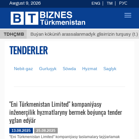
Awgust 9, 2026
ENG
TM
РУС
Toggl
navig
8 ТМТ
TDHÇMB
Buýan köküniň arassalanmadyk glisirrizin turşusy (t.)
TENDERLER
Nebit-gaz
Gurluşyk
Söwda
Hyzmat
Saglyk
"Eni Türkmenistan Limited" kompaniýasy
inženerçilik hyzmatlaryny bermek boýunça tender
yglan edýär
13.08.2025
25.08.2025
"Eni Türkmenistan Limited" kompaniýasy taslamalary taýýarlamak