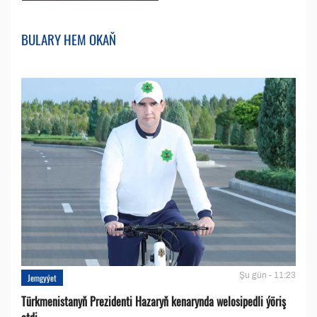
BULARY HEM OKAŇ
Şu gün - 11:23
Jemgyýet
Türkmenistanyň Prezidenti Hazaryň kenarynda welosipedli ýöriş