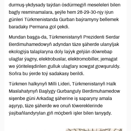
durmuş-ykdysady taýdan ösdürmegiň meseleleri bilen
bagly resminamalara, şeýle hem 28-29-30-njy iýun
günleri Türkmenistanda Gurban baýramyny bellemek
baradaky Permana gol çekdi.
Mundan başga-da, Türkmenistanyň Prezidenti Serdar
Berdimuhamedowyň adyndan täze şäherde ulanyljak
ekologiýa talaplaryna doly laýyk gelýän döwrebap
ulaglar ýagny, elektrobuslar, elektromobiller, jemagat
we ýöriteleşdirilen gulluk ulaglary sowgat gowşuruldy.
Soňra bu ýerde toý sadakasy berildi.
Türkmen halkynyň Milli Lideri, Türkmenistanyň Halk
Maslahatynyň Başlygy Gurbanguly Berdimuhamedow
sişenbe güni Arkadag şäherine iş saparyny amala
aşyryp, täze şäherde we onuň töwereklerinde
ýaýbaňlandyrylan giň möçberli işler bilen tanyşdy.