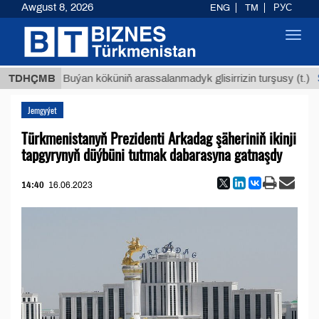
Awgust 8, 2026
ENG
TM
РУС
Toggl
navig
$1293
TDHÇMB
Buýan köküniň arassalanmadyk glisirrizin turşusy (t.)
Jemgyýet
Türkmenistanyň Prezidenti Arkadag şäheriniň ikinji
tapgyrynyň düýbüni tutmak dabarasyna gatnaşdy
14:40
16.06.2023