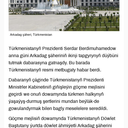
Arkadag şäheri, Türkmenistan
Türkmenistanyň Prezidenti Serdar Berdimuhamedow
anna güni Arkadag şäheriniň ikinji tapgyrynyň düýbüni
tutmak dabarasyna gatnaşdy. Bu barada
Türkmenistanyň resmi metbugaty habar berdi.
Dabaranyň çäginde Türkmenistanyň Prezidenti
Ministrler Kabinetiniň giňişleýin göçme mejlisini
geçirdi we onuň dowamynda türkmen halkynyň
ýaşaýyş-durmuş şertlerini mundan beýläk-de
gowulandyrmak bilen bagly meselelere seredildi.
Göçme mejlisiň dowamynda Türkmenistanyň Döwlet
Baştutany ýurtda döwlet ähmiýetli Arkadag şäherini