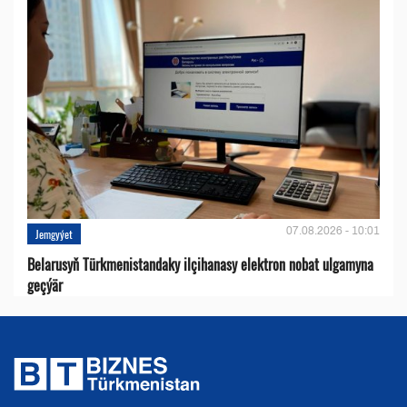
07.08.2026 - 10:01
Jemgyýet
Belarusyň Türkmenistandaky ilçihanasy elektron nobat ulgamyna
geçýär