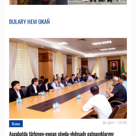
BULARY HEM OKAŇ
Şu gün - 13:50
Biznes
Aşgabatda türkmen-owgan söwda-ykdysady gatnaşyklaryny