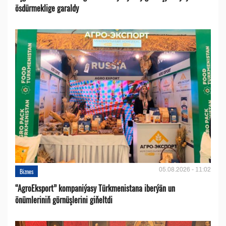
ösdürmeklige garaldy
05.08.2026 - 11:02
Biznes
“AgroEksport” kompaniýasy Türkmenistana iberýän un
önümleriniň görnüşlerini giňeltdi