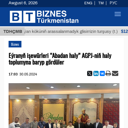
Awgust 6, 2026
ENG
TM
РУС
Toggl
navig
$12935,18
TDHÇMB
Buýan köküniň arassalanmadyk glisirrizin turşusy (t.)
Biznes
Eýranyň işewürleri “Abadan haly” AGPJ-niň haly
toplumyna baryp gördüler
17:03
30.05.2024