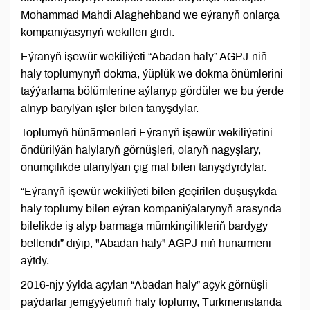
Mohammad Mahdi Alaghehband we eýranyň onlarça
kompaniýasynyň wekilleri girdi.
Eýranyň işewür wekiliýeti “Abadan haly” AGPJ-niň
haly toplumynyň dokma, ýüplük we dokma önümlerini
taýýarlama bölümlerine aýlanyp gördüler we bu ýerde
alnyp barylýan işler bilen tanyşdylar.
Toplumyň hünärmenleri Eýranyň işewür wekiliýetini
öndürilýän halylaryň görnüşleri, olaryň nagyşlary,
önümçilikde ulanylýan çig mal bilen tanyşdyrdylar.
“Eýranyň işewür wekiliýeti bilen geçirilen duşuşykda
haly toplumy bilen eýran kompaniýalarynyň arasynda
bilelikde iş alyp barmaga mümkinçilikleriň bardygy
bellendi” diýip, "Abadan haly" AGPJ-niň hünärmeni
aýtdy.
2016-njy ýylda açylan “Abadan haly” açyk görnüşli
paýdarlar jemgyýetiniň haly toplumy, Türkmenistanda