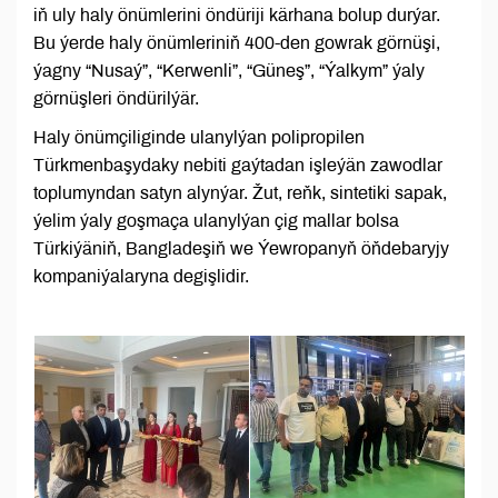
iň uly haly önümlerini öndüriji kärhana bolup durýar.
Bu ýerde haly önümleriniň 400-den gowrak görnüşi,
ýagny “Nusaý”, “Kerwenli”, “Güneş”, “Ýalkym” ýaly
görnüşleri öndürilýär.
Haly önümçiliginde ulanylýan polipropilen
Türkmenbaşydaky nebiti gaýtadan işleýän zawodlar
toplumyndan satyn alynýar. Žut, reňk, sintetiki sapak,
ýelim ýaly goşmaça ulanylýan çig mallar bolsa
Türkiýäniň, Bangladeşiň we Ýewropanyň öňdebaryjy
kompaniýalaryna degişlidir.