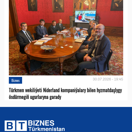
30.07.2026 - 19:45
Biznes
Türkmen wekiliýeti Niderland kompaniýalary bilen hyzmatdaşlygy
ösdürmegiň ugurlaryna garady