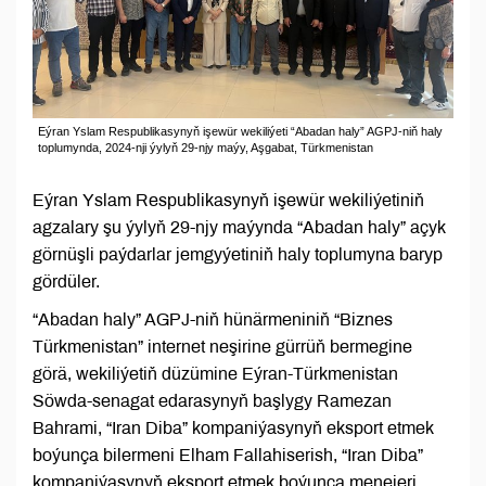
Eýran Yslam Respublikasynyň işewür wekiliýeti “Abadan haly” AGPJ-niň haly
toplumynda, 2024-nji ýylyň 29-njy maýy, Aşgabat, Türkmenistan
Eýran Yslam Respublikasynyň işewür wekiliýetiniň
agzalary şu ýylyň 29-njy maýynda “Abadan haly” açyk
görnüşli paýdarlar jemgyýetiniň haly toplumyna baryp
gördüler.
“Abadan haly” AGPJ-niň hünärmeniniň “Biznes
Türkmenistan” internet neşirine gürrüň bermegine
görä, wekiliýetiň düzümine Eýran-Türkmenistan
Söwda-senagat edarasynyň başlygy Ramezan
Bahrami, “Iran Diba” kompaniýasynyň eksport etmek
boýunça bilermeni Elham Fallahiserish, “Iran Diba”
kompaniýasynyň eksport etmek boýunça menejeri