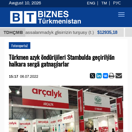
Awgust 10, 2026
ENG
TM
РУС
Toggl
navig
$12935,18
niň arassalanmadyk glisirrizin turşusy (t.)
TDHÇMB
Az kük
Fotoreportaž
Türkmen azyk öndürijileri Stambulda geçirilýän
halkara sergä gatnaşýarlar
15:17
06.07.2022