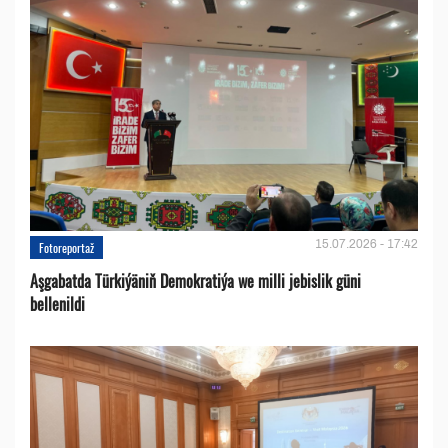
15.07.2026 - 17:42
Fotoreportaž
Aşgabatda Türkiýäniň Demokratiýa we milli jebislik güni
bellenildi