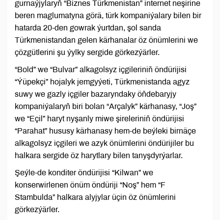
gurnaýjylaryň “Biznes Türkmenistan” internet neşirine
beren maglumatyna görä, türk kompaniýalary bilen bir
hatarda 20-den gowrak ýurtdan, şol sanda
Türkmenistandan gelen kärhanalar öz önümlerini we
çözgütlerini şu ýylky sergide görkezýärler.
“Bold” we “Bulvar” alkagolsyz içgileriniň öndürijisi
“Ýüpekçi” hojalyk jemgyýeti, Türkmenistanda agyz
suwy we gazly içgiler bazaryndaky öňdebaryjy
kompaniýalaryň biri bolan “Arçalyk” kärhanasy, “Joş”
we “Eçil” haryt nyşanly miwe şireleriniň öndürijisi
“Parahat” hususy kärhanasy hem-de beýleki birnäçe
alkagolsyz içgileri we azyk önümlerini öndürijiler bu
halkara sergide öz harytlary bilen tanyşdyrýarlar.
Şeýle-de konditer öndürijisi “Kilwan” we
konserwirlenen önüm öndüriji “Noş” hem “F
Stambulda” halkara alyjylar üçin öz önümlerini
görkezýärler.