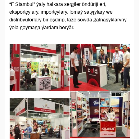
“F Stambul” ýaly halkara sergiler öndürijileri,
eksportçylary, importçylary, lomaý satyjylary we
distribýutorlary birleşdirip, täze söwda gatnaşyklaryny
ýola goýmaga ýardam berýär.