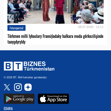
06.07.2026 - 13:11
Fotoreportaž
Türkmen milli lybaslary Fransiýadaky halkara moda görkezilişinde
tanyşdyryldy
© 2026 BT. Ähli hukuklar goralandyr.
EDARA