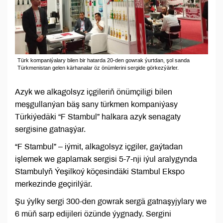
Türk kompaniýalary bilen bir hatarda 20-den gowrak ýurtdan, şol sanda
Türkmenistan gelen kärhanalar öz önümlerini sergide görkezýärler.
Azyk we alkagolsyz içgileriň önümçiligi bilen
meşgullanýan bäş sany türkmen kompaniýasy
Türkiýedäki “F Stambul” halkara azyk senagaty
sergisine gatnaşýar.
“F Stambul” – iýmit, alkagolsyz içgiler, gaýtadan
işlemek we gaplamak sergisi 5-7-nji iýul aralygynda
Stambulyň Ýeşilkoý köçesindäki Stambul Ekspo
merkezinde geçirilýär.
Şu ýylky sergi 300-den gowrak sergä gatnaşyjylary we
6 müň sarp edijileri özünde ýygnady. Sergini