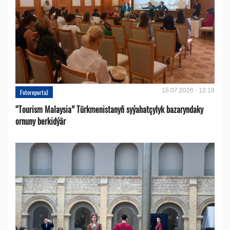
15.07.2026 - 12:19
Fotoreportaž
“Tourism Malaysia” Türkmenistanyň syýahatçylyk bazaryndaky
ornuny berkidýär