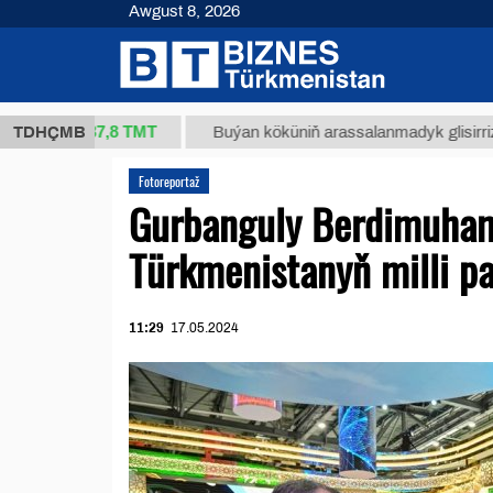
Awgust 8, 2026
37,8 ТМТ
g.)
TDHÇMB
Buýan köküniň arassalanmadyk glisirrizin turşus
Fotoreportaž
Gurbanguly Berdimuham
Türkmenistanyň milli p
11:29
17.05.2024