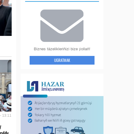
Biznes täzelikleriňizi bize ýollaň!
UGRATMAK
- 13:11
y
ryldy