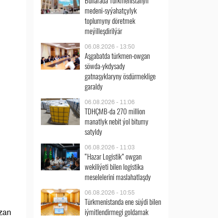
Buharada Türkmenistanyň
medeni-syýahatçylyk
toplumyny döretmek
meýilleşdirilýär
06.08.2026 - 13:50
Aşgabatda türkmen-owgan
söwda-ykdysady
gatnaşyklaryny ösdürmeklige
garaldy
06.08.2026 - 11:06
TDHÇMB-da 270 million
manatlyk nebit ýol bitumy
satyldy
06.08.2026 - 11:03
“Hazar Logistik” owgan
wekiliýeti bilen logistika
meselelerini maslahatlaşdy
06.08.2026 - 10:55
Türkmenistanda ene süýdi bilen
iýmitlendirmegi goldamak
zan