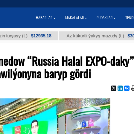
HABARLAR
MAKALALAR
PUDAKLAR
TEND
$12935,18
$300
y (t.)
Az kükürtli ýakyş mazudy (t.)
edow “Russia Halal EXPO-daky”
awilýonyna baryp gördi