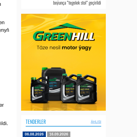
boýunça “tegelek stol” geçirildi
m
en
rynyň
er
TENDERLER
ÄHLISI
ldi.
06.08.2026
16.09.2026