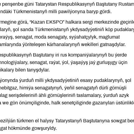
de penşenbe güni Tatarystan Respublikasynyň Baştutany Rusta
ndäki Türkmenistanyň milli pawilýonyna baryp gördi.
megine görä, “Kazan EKSPO” halkara sergi merkezinde geçiril
urtlaryň, şol sanda Türkmenistanyň ykdysadyýetiniň köp pudakla
 goraýyş, senagat, moda senagaty, syýahatçylyk, maglumat
mlarynda ýöriteleşen kärhanalarynyň wekilleri gatnaşdylar.
espublikasynyň Baştutany iri rus kompaniýalarynyň bu ýerde
nologiýalary, senagat, raýat, ýol, ýaşaýyş jaý gurluşygy üçin
ikalary bilen tanyşdylar.
lýonynda ýurduň milli ykdysadyýetiniň esasy pudaklarynyň, şol
bitgaz, himiýa senagatynyň, ýeňil senagatyň dürli görnüşli
ulag serişdeleriniň ähli görnüşleriniň taslamalary, ýurduň azyk
 we gön önümçiliginde, halk senetçiliginde gazanylan üstünlikl
ilýän türkmen el halysy Tatarystanyň Baştutanyna sowgat beri
wgat hökmünde gowşuryldy.