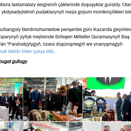
ura taslamalary sergisiniň çäklerinde duşuşyklar guraldy. Ola
 ykdysadyýetiniň pudaklarynyň maýa goýum mümkinçilikleri bil
Gurbanguly Berdimuhamedow penşenbe güni Kazanda geçirilen
oparynyň ýyllyk mejlisinde Birleşen Milletler Guramasynyň Baş
lýän “Parahatçylygyň, özara düşünişmegiň we ynanyşmagyň
mak teklibi bilen çykyş etdi
.
bugat gullugy