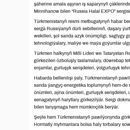
şäherine amala aşyran iş saparynyň çäklerin
Minnihanow bilen “Russia Halal EXPO” sergisi
Türkmenistanyň resmi metbugatynyň habar ber
sergä Russiýanyň dürli sebitleriniň, daşary ý
wekilleri, şol sanda azyk önümçiligi, saglygy
tehnologiýalary, maliýe we maýa goýumlar ulga
Türkmen halkynyň Milli Lideri we Tatarystan R
görkezilen özboluşly taslamalary, döwrebap teh
enjamlar, gurluşyk serişdeleri, ýolgurluşyk tehn
Habarda bellenilişi ýaly, Türkmenistanyň pawi
sanda ýangyç-energetika toplumynyň hem-de ne
önümleri, aýna önümleri, gurluşyk serişdeleri, 
senagatynyň harytlary görkezilýär. Sergi dokma
bilen tanyşmaga hem mümkinçilik berýär.
Şeýle hem Türkmenistanyň pawilýonynda görkez
Hormatly myhmanlara bolsa haly torbalary so