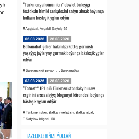
“Türkmengallaönümleri” döwlet birleşigi
ryň
fostoksin himiki serişdesini satyn almak boýunça
en
halkara bäsleşik yglan edýär
Aşgabat, Arçabil Şaýoly 92
06.08.2026
26.08.2026
Balkanabat şäher häkimligi kottej görnüşli
ýaşaýyş jaýlaryny gurmak boýunça bäsleşik yglan
edýär
Балканский велаят, г. Балканабат
03.08.2026
28.08.2026
“Tatneft” JPJ-niň Türkmenistandaky buraw
erginini arassalaýyş blogunyň kärendesi boýunça
bäsleşik yglan edýär
Türkmenistan, Balkan welaýaty, Balkanabat,
T.Satylow köçesi, 59
TÄZELIKLERIŇIZI ÝOLLAŇ