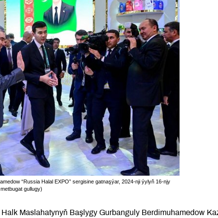
edow “Russia Halal EXPO” sergisine gatnaşýar, 2024-nji ýylyň 16-njy
 metbugat gullugy)
nyň Halk Maslahatynyň Başlygy Gurbanguly Berdimuhamedow Ka