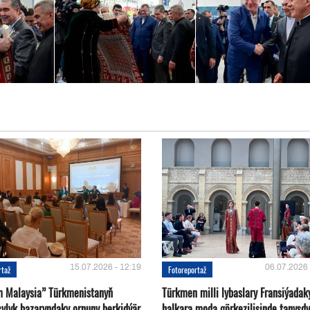
15.07.2026 - 12:19
06.07.2026 
rtaž
Fotoreportaž
m Malaysia” Türkmenistanyň
Türkmen milli lybaslary Fransiýadak
çylyk bazaryndaky ornuny berkidýär
halkara moda görkezilişinde tanyşdy