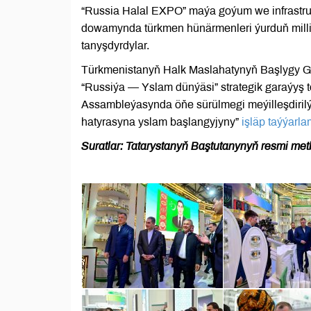
“Russia Halal EXPO” maýa goýum we infrastrukt
dowamynda türkmen hünärmenleri ýurduň milli
tanyşdyrdylar.
Türkmenistanyň Halk Maslahatynyň Başlygy 
“Russiýa — Yslam dünýäsi” strategik garaýyş t
Assambleýasynda öňe sürülmegi meýilleşdiri
hatyrasyna yslam başlangyjyny”
işläp taýýarla
Suratlar: Tatarystanyň Baştutanynyň resmi met