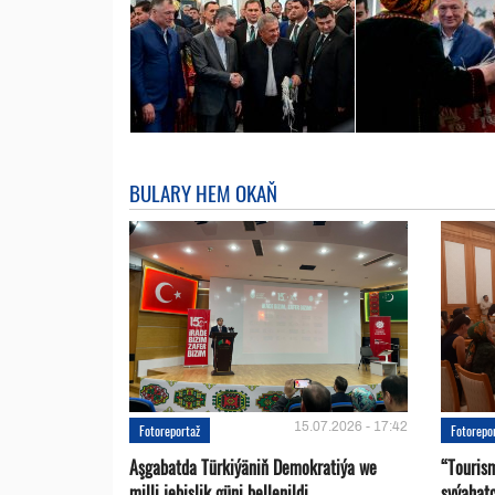
BULARY HEM OKAŇ
15.07.2026 - 17:42
Fotoreportaž
Fotorepo
Aşgabatda Türkiýäniň Demokratiýa we
“Touris
milli jebislik güni bellenildi
syýahat