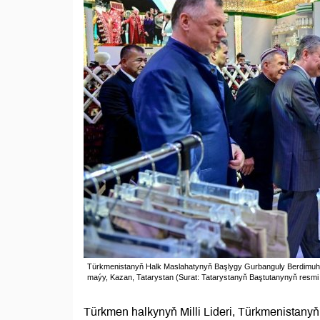
Türkmenistanyň Halk Maslahatynyň Başlygy Gurbanguly Berdimuham
maýy, Kazan, Tatarystan (Surat: Tatarystanyň Baştutanynyň resmi
Türkmen halkynyň Milli Lideri, Türkmenista