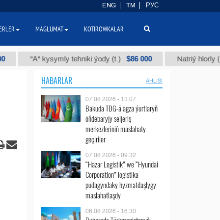
ENG
TM
РУС
ERLER
MAGLUMAT
KOTIROWKALAR
$86 000
"А" kysymly tehniki ýody (t.)
Natriý hlorly (nahar du
HABARLAR
ÄHLISI
07.08.2026 - 13:07
Bakuda TDG-ä agza ýurtlaryň
öňdebaryjy seljeriş
merkezleriniň maslahaty
geçiriler
07.08.2026 - 09:32
“Hazar Logistik” we “Hyundai
Corporation” logistika
pudagyndaky hyzmatdaşlygy
maslahatlaşdy
06.08.2026 - 16:30