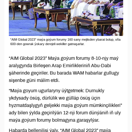
“AIM Global 2023” maýa goýum forumy 160 sany mejlisden ybarat bolup, oňa
600-den gowrak ýokary derejeli wekiller gatnaşarlar.
“AIM Global 2023” Maýa goýum forumy 8-10-njy maý
aralygynda Birleşen Arap Emirlikleriniň Abu-Dabi
şäherinde geçiriler. Bu barada WAM habarlar gullugy
sişenbe güni mälim etdi.
“Maýa goyum ugurlaryny üýtgetmek: Durnukly
ykdysady ösüş, dürlülik we gülläp ösüş üçin
hyzmatdaşlygyň geljekki maýa goýum mümkinçilikleri”
ady bilen ýylda geçirilýän 12-nji forum dünýäniň iň uly
maýa goýum forumy bolmagyna garaşylýar.
Habarda bellenilişi ýaly, “AIM Global 2023” maýa