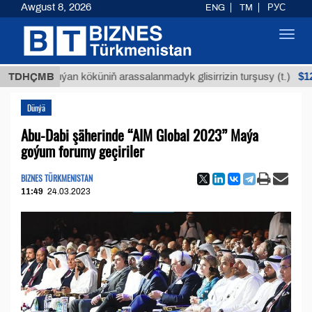
Awgust 8, 2026
ENG
TM
РУС
Toggl
navig
$12935,18
TDHÇMB
Buýan köküniň arassalanmadyk glisirrizin turşusy (t.)
Dünýä
Abu-Dabi şäherinde “AIM Global 2023” Maýa
goýum forumy geçiriler
BIZNES TÜRKMENISTAN
11:49
24.03.2023