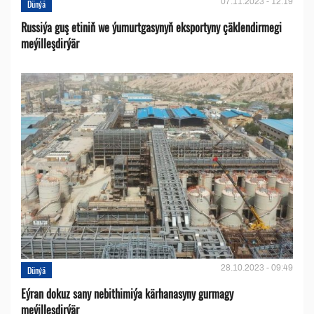
07.11.2023 - 12:19
Dünýä
Russiýa guş etiniň we ýumurtgasynyň eksportyny çäklendirmegi
meýilleşdirýär
28.10.2023 - 09:49
Dünýä
Eýran dokuz sany nebithimiýa kärhanasyny gurmagy
meýilleşdirýär