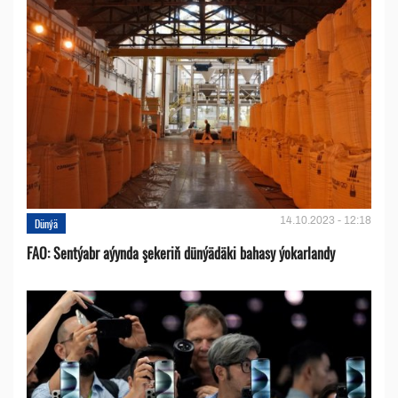
14.10.2023 - 12:18
Dünýä
FAO: Sentýabr aýynda şekeriň dünýädäki bahasy ýokarlandy