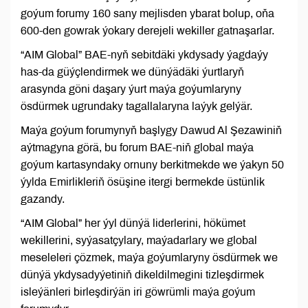
goýum forumy 160 sany mejlisden ybarat bolup, oňa
600-den gowrak ýokary derejeli wekiller gatnaşarlar.
“AIM Global” BAE-nyň sebitdäki ykdysady ýagdaýy
has-da güýçlendirmek we dünýädäki ýurtlaryň
arasynda göni daşary ýurt maýa goýumlaryny
ösdürmek ugrundaky tagallalaryna laýyk gelýär.
Maýa goýum forumynyň başlygy Dawud Al Şezawiniň
aýtmagyna görä, bu forum BAE-niň global maýa
goýum kartasyndaky ornuny berkitmekde we ýakyn 50
ýylda Emirlikleriň ösüşine itergi bermekde üstünlik
gazandy.
“AIM Global” her ýyl dünýä liderlerini, hökümet
wekillerini, syýasatçylary, maýadarlary we global
meseleleri çözmek, maýa goýumlaryny ösdürmek we
dünýä ykdysadyýetiniň dikeldilmegini tizleşdirmek
isleýänleri birleşdirýän iri göwrümli maýa goýum