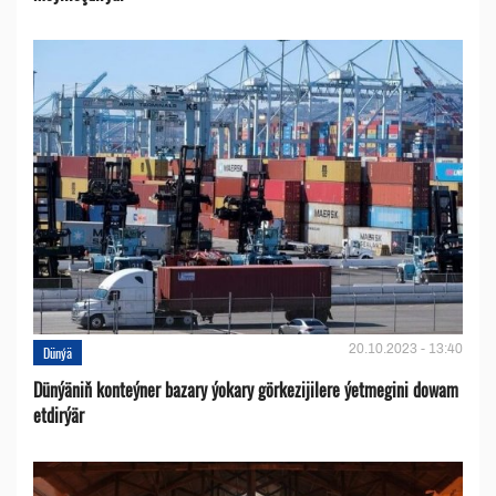
20.10.2023 - 13:40
Dünýä
Dünýäniň konteýner bazary ýokary görkezijilere ýetmegini dowam
etdirýär