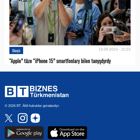
13.09.2023 - 10:23
Dünýä
"Apple” täze “iPhone 15” smartfonlary bilen tanyşdyrdy
© 2026 BT. Ähli hukuklar goralandyr.