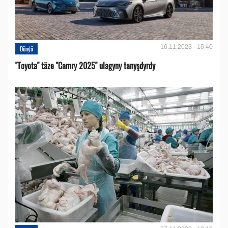
16.11.2023 - 15:40
Dünýä
''Toyota" täze "Camry 2025" ulagyny tanyşdyrdy