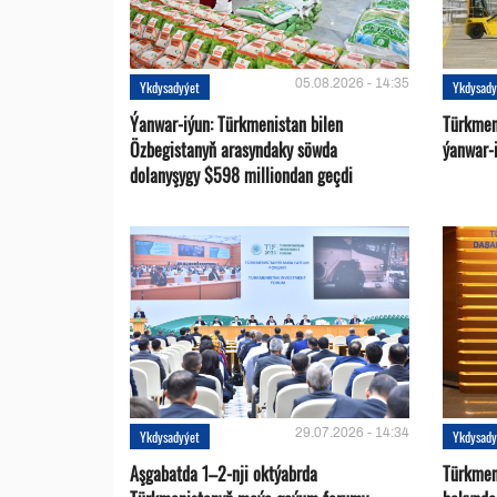
05.08.2026 - 14:35
Ykdysadyýet
Ykdysady
Ýanwar-iýun: Türkmenistan bilen
Türkmen
Özbegistanyň arasyndaky söwda
ýanwar-i
dolanyşygy $598 milliondan geçdi
29.07.2026 - 14:34
Ykdysadyýet
Ykdysady
Aşgabatda 1–2-nji oktýabrda
Türkmen