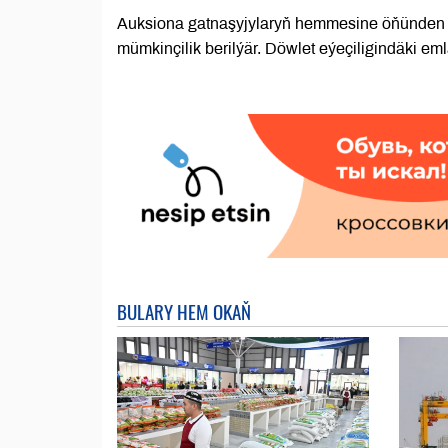
Auksiona gatnaşyjylaryň hemmesine öňünden 
mümkinçilik berilýär. Döwlet eýeçiligindäki em
BULARY HEM OKAŇ