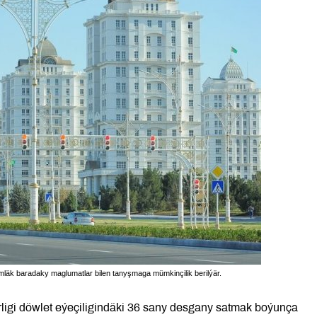
äk baradaky maglumatlar bilen tanyşmaga mümkinçilik berilýär.
ligi döwlet eýeçiligindäki 36 sany desgany satmak boýunça