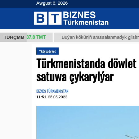
Awgust 6, 2026
37,8 ТМТ
kg.)
TDHÇMB
Buýan köküniň arassalanmadyk glisirrizin turş
Ykdysadyýet
Türkmenistanda döwlet 
satuwa çykarylýar
BIZNES TÜRKMENISTAN
11:51
25.05.2023