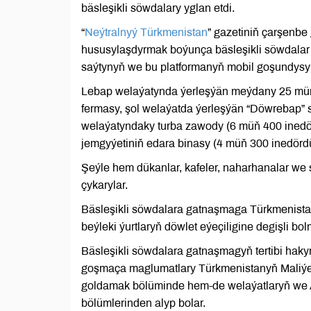
bäsleşikli söwdalary yglan etdi.
“
Neýtralnyý Türkmenistan
” gazetiniň çarşenbe
hususylaşdyrmak boýunça bäsleşikli söwdalar 
saýtynyň we bu platformanyň mobil goşundysynyň
Lebap welaýatynda ýerleşýän meýdany 25 müň 
fermasy, şol welaýatda ýerleşýän “Döwrebap” 
welaýatyndaky turba zawody (6 müň 400 inedö
jemgyýetiniň edara binasy (4 müň 300 inedördü
Şeýle hem dükanlar, kafeler, naharhanalar we 
çykarylar.
Bäsleşikli söwdalara gatnaşmaga Türkmenistan
beýleki ýurtlaryň döwlet eýeçiligine degişli bo
Bäsleşikli söwdalara gatnaşmagyň tertibi hak
goşmaça maglumatlary Türkmenistanyň Maliýe w
goldamak bölüminde hem-de welaýatlaryň we A
bölümlerinden alyp bolar.