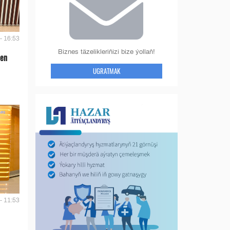
- 16:53
Biznes täzelikleriňizi bize ýollaň!
len
UGRATMAK
- 11:53