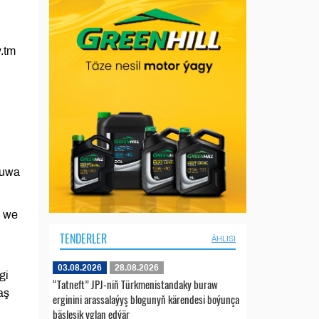
.tm
tuwa
ň we
TENDERLER
ÄHLISI
03.08.2026
28.08.2026
gi
“Tatneft” JPJ-niň Türkmenistandaky buraw
aş
erginini arassalaýyş blogunyň kärendesi boýunça
bäsleşik yglan edýär