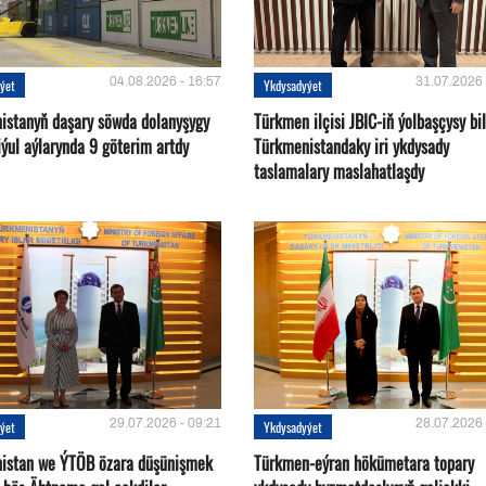
04.08.2026 - 16:57
31.07.2026 
ýet
Ykdysadyýet
istanyň daşary söwda dolanyşygy
Türkmen ilçisi JBIC-iň ýolbaşçysy bi
ýul aýlarynda 9 göterim artdy
Türkmenistandaky iri ykdysady
taslamalary maslahatlaşdy
29.07.2026 - 09:21
28.07.2026 
ýet
Ykdysadyýet
istan we ÝTÖB özara düşünişmek
Türkmen-eýran hökümetara topary