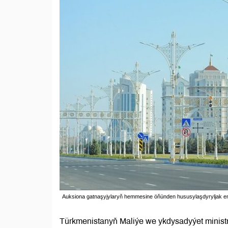
Auksiona gatnaşyjylaryň hemmesine öňünden hususylaşdyryljak eml
Türkmenistanyň Maliýe we ykdysadyýet ministr