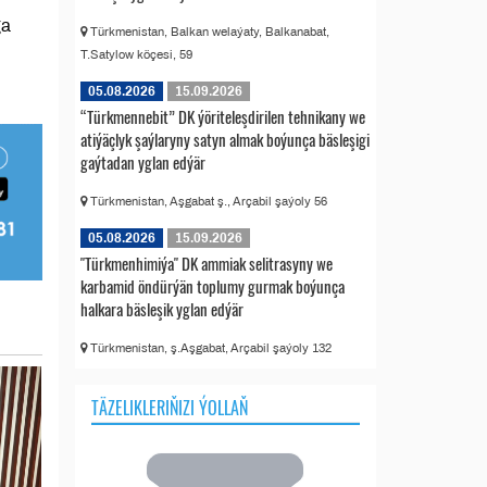
ga
Türkmenistan, Balkan welaýaty, Balkanabat,
T.Satylow köçesi, 59
05.08.2026
15.09.2026
“Türkmennebit” DK ýöriteleşdirilen tehnikany we
atiýäçlyk şaýlaryny satyn almak boýunça bäsleşigi
gaýtadan yglan edýär
Türkmenistan, Aşgabat ş., Arçabil şaýoly 56
05.08.2026
15.09.2026
"Türkmenhimiýa" DK ammiak selitrasyny we
karbamid öndürýän toplumy gurmak boýunça
halkara bäsleşik yglan edýär
Türkmenistan, ş.Aşgabat, Arçabil şaýoly 132
TÄZELIKLERIŇIZI ÝOLLAŇ