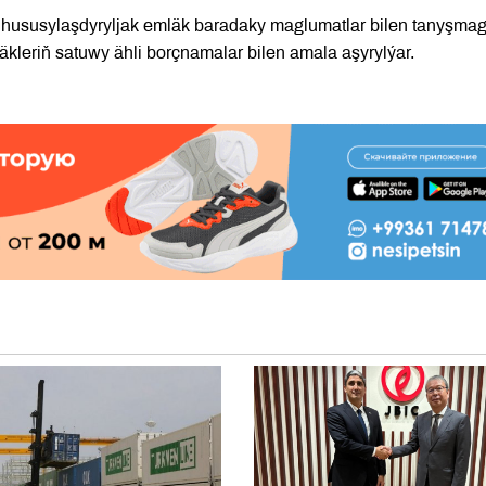
hususylaşdyryljak emläk baradaky maglumatlar bilen tanyşma
läkleriň satuwy ähli borçnamalar bilen amala aşyrylýar.