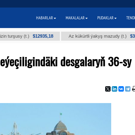
HABARLAR
MAKALALAR
PUDAKLAR
TEND
$12935,18
$300
usy (t.)
Az kükürtli ýakyş mazudy (t.)
eýeçiligindäki desgalaryň 36-sy