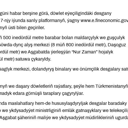
 güni habar berşine görä, döwlet eýeçiligindäki desgany
7-njy iýunda sanly platformanyň, ýagny www.е.fineconomic.gov
 üsti bilen geçiriler.
500 inedördül metre barabar bolan maldarçylyk we guşçulyk
söwda-dynç alyş merkezi (8 müň 800 inedördül metr), Daşoguz
rdül metr) we Aşgabatda ýerleşýän “Nur Zaman” hojalyk
l metr) satuwa çykaryldy.
saglyk merkezi, dolandyryş binalary we önümçilik desgalary sa
yň we daşary döwletleriň raýatlary, şeýle hem Türkmenistany
lmadyk edara görnüşli taraplary çagyrylýar.
ynda maslahatlary hem-de hususylaşdyryljak desgalar baradaky
e ykdysadyýet ministrliginiň emläk gatnaşyklary we telekeçili
şgabat şäheriniň maliýe we ykdysadyýet müdirlikleriniň ugurd