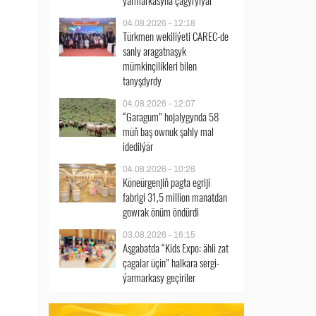
ýarmarkasyna çagyrylýar
04.08.2026 - 12:18
Türkmen wekiliýeti CAREC-de
sanly aragatnaşyk
mümkinçilikleri bilen
tanyşdyrdy
04.08.2026 - 12:07
“Garagum” hojalygynda 58
müň baş ownuk şahly mal
idedilýär
04.08.2026 - 10:28
Köneürgenjiň pagta egriji
fabrigi 31,5 million manatdan
gowrak önüm öndürdi
03.08.2026 - 16:15
Aşgabatda “Kids Expo: ähli zat
çagalar üçin” halkara sergi-
ýarmarkasy geçiriler