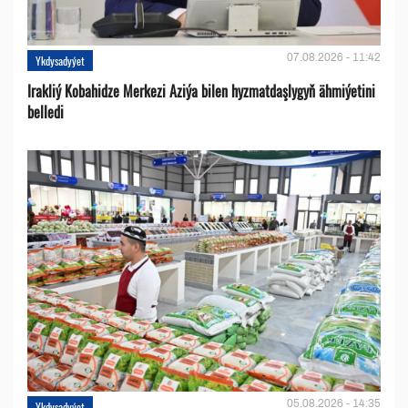
07.08.2026 - 11:42
Ykdysadyýet
Irakliý Kobahidze Merkezi Aziýa bilen hyzmatdaşlygyň ähmiýetini
belledi
05.08.2026 - 14:35
Ykdysadyýet