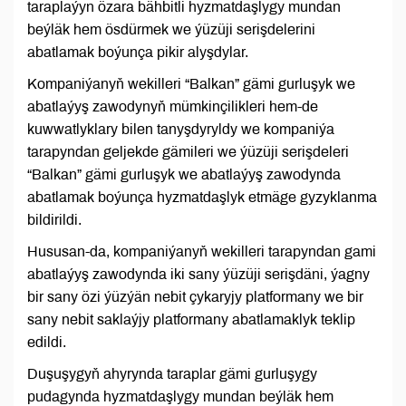
taraplaýyn özara bähbitli hyzmatdaşlygy mundan
beýläk hem ösdürmek we ýüzüji serişdelerini
abatlamak boýunça pikir alyşdylar.
Kompaniýanyň wekilleri “Balkan” gämi gurluşyk we
abatlaýyş zawodynyň mümkinçilikleri hem-de
kuwwatlyklary bilen tanyşdyryldy we kompaniýa
tarapyndan geljekde gämileri we ýüzüji serişdeleri
“Balkan” gämi gurluşyk we abatlaýyş zawodynda
abatlamak boýunça hyzmatdaşlyk etmäge gyzyklanma
bildirildi.
Hususan-da, kompaniýanyň wekilleri tarapyndan gami
abatlaýyş zawodynda iki sany ýüzüji serişdäni, ýagny
bir sany özi ýüzýän nebit çykaryjy platformany we bir
sany nebit saklaýjy platformany abatlamaklyk teklip
edildi.
Duşuşygyň ahyrynda taraplar gämi gurluşygy
pudagynda hyzmatdaşlygy mundan beýläk hem