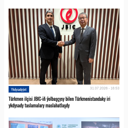
31.07.2026 - 16:53
Ykdysadyýet
Türkmen ilçisi JBIC-iň ýolbaşçysy bilen Türkmenistandaky iri
ykdysady taslamalary maslahatlaşdy