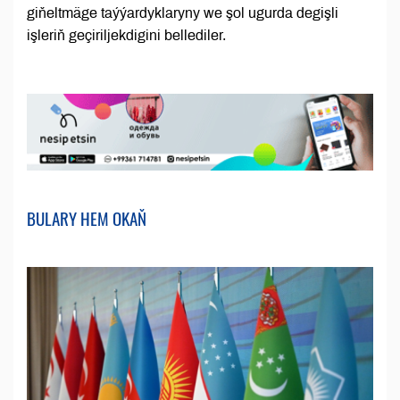
giňeltmäge taýýardyklaryny we şol ugurda degişli
işleriň geçiriljekdigini bellediler.
BULARY HEM OKAŇ