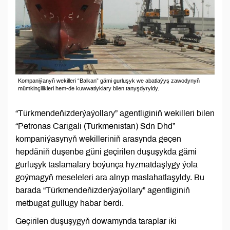
Kompaniýanyň wekilleri “Balkan” gämi gurluşyk we abatlaýyş zawodynyň
mümkinçilikleri hem-de kuwwatlyklary bilen tanyşdyryldy.
“Türkmendeňizderýaýollary” agentliginiň wekilleri bilen
“Petronas Carigali (Turkmenistan) Sdn Dhd”
kompaniýasynyň wekilleriniň arasynda geçen
hepdäniň duşenbe güni geçirilen duşuşykda gämi
gurluşyk taslamalary boýunça hyzmatdaşlygy ýola
goýmagyň meseleleri ara alnyp maslahatlaşyldy. Bu
barada “Türkmendeňizderýaýollary” agentliginiň
metbugat gullugy habar berdi.
Geçirilen duşuşygyň dowamynda taraplar iki