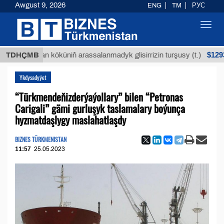
Awgust 9, 2026
ENG
TM
РУС
Toggl
navig
$12935,18
Buýan köküniň arassalanmadyk glisirrizin turşusy (t.)
TDHÇMB
Ykdysadyýet
“Türkmendeňizderýaýollary” bilen “Petronas
Carigali” gämi gurluşyk taslamalary boýunça
hyzmatdaşlygy maslahatlaşdy
BIZNES TÜRKMENISTAN
11:57
25.05.2023