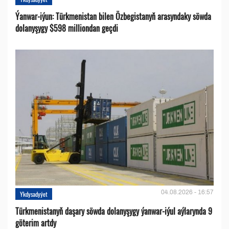
Ýanwar-iýun: Türkmenistan bilen Özbegistanyň arasyndaky söwda
dolanyşygy $598 milliondan geçdi
04.08.2026 - 16:57
Ykdysadyýet
Türkmenistanyň daşary söwda dolanyşygy ýanwar-iýul aýlarynda 9
göterim artdy