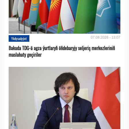
07.08.2026 - 13:07
Ykdysadyýet
Bakuda TDG-ä agza ýurtlaryň öňdebaryjy seljeriş merkezleriniň
maslahaty geçiriler