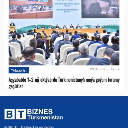
29.07.2026 - 14:34
Ykdysadyýet
Aşgabatda 1–2-nji oktýabrda Türkmenistanyň maýa goýum forumy
geçiriler
© 2026 BT. Ähli hukuklar goralandyr.