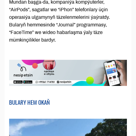
Mundan başga-da, kompaniýa kompýuterler,
“AirPods”, sagatlar we “iPhon” telefonlary üçin
operasiýa ulgamynyň täzelenmelerini ýaýratdy.
Bularyň hemmesinde “Journal” programmasy,
“FaceTime” we wideo habarlaşma ýaly täze
mümkinçilikler bardyr.
BULARY HEM OKAŇ