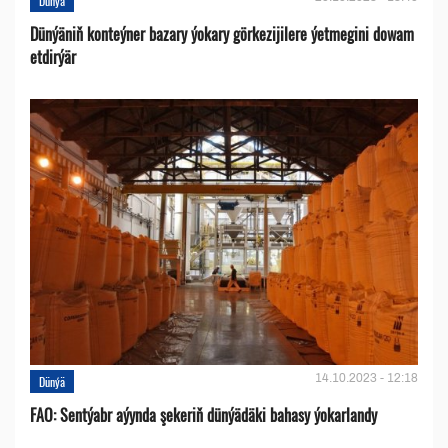
Dünýä
Dünýäniň konteýner bazary ýokary görkezijilere ýetmegini dowam
etdirýär
14.10.2023 - 12:18
Dünýä
FAO: Sentýabr aýynda şekeriň dünýädäki bahasy ýokarlandy