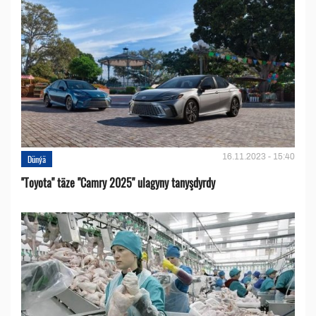
16.11.2023 - 15:40
Dünýä
''Toyota" täze "Camry 2025" ulagyny tanyşdyrdy