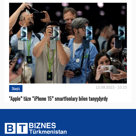
13.09.2023 - 10:23
Dünýä
"Apple” täze “iPhone 15” smartfonlary bilen tanyşdyrdy