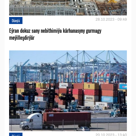
28.10.2023 - 09:49
Dünýä
Eýran dokuz sany nebithimiýa kärhanasyny gurmagy
meýilleşdirýär
20.10.2023 - 13:40