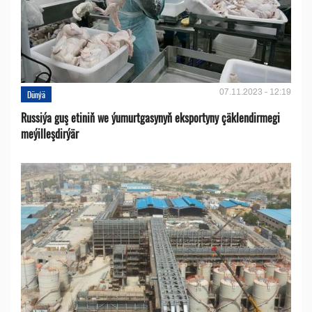
07.11.2023 - 12:19
Dünýä
Russiýa guş etiniň we ýumurtgasynyň eksportyny çäklendirmegi
meýilleşdirýär