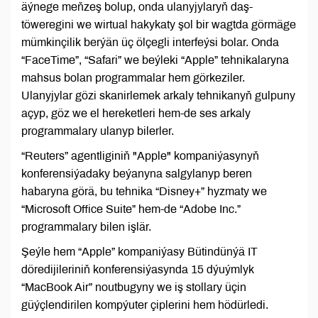
äýnege meňzeş bolup, onda ulanyjylaryň daş-
töweregini we wirtual hakykaty şol bir wagtda görmäge
mümkinçilik berýän üç ölçegli interfeýsi bolar. Onda
“FaceTime”, “Safari” we beýleki “Apple” tehnikalaryna
mahsus bolan programmalar hem görkeziler.
Ulanyjylar gözi skanirlemek arkaly tehnikanyň gulpuny
açyp, göz we el hereketleri hem-de ses arkaly
programmalary ulanyp bilerler.
“Reuters” agentliginiň "Apple" kompaniýasynyň
konferensiýadaky beýanyna salgylanyp beren
habaryna görä, bu tehnika “Disney+” hyzmaty we
“Microsoft Office Suite” hem-de “Adobe Inc.”
programmalary bilen işlär.
Şeýle hem “Apple” kompaniýasy Bütindünýä IT
döredijileriniň konferensiýasynda 15 dýuýmlyk
“MacBook Air” noutbugyny we iş stollary üçin
güýçlendirilen kompýuter çiplerini hem hödürledi.