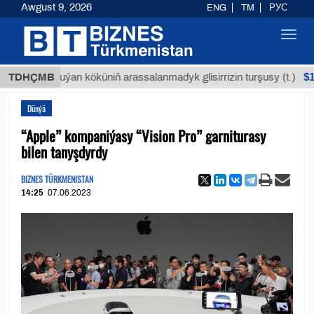
Awgust 9, 2026
ENG
TM
РУС
Toggl
navig
$12935,1
TDHÇMB
Buýan köküniň arassalanmadyk glisirrizin turşusy (t.)
Dünýä
“Apple” kompaniýasy “Vision Pro” garniturasy
bilen tanyşdyrdy
BIZNES TÜRKMENISTAN
14:25
07.06.2023