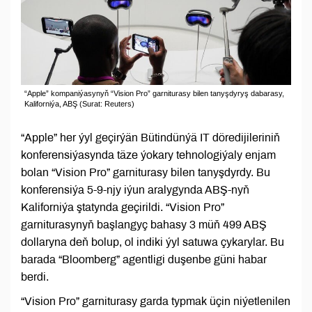
“Apple” kompaniýasynyň “Vision Pro” garniturasy bilen tanyşdyryş dabarasy,
Kaliforniýa, ABŞ (Surat: Reuters)
“Apple” her ýyl geçirýän Bütindünýä IT döredijileriniň
konferensiýasynda täze ýokary tehnologiýaly enjam
bolan “Vision Pro” garniturasy bilen tanyşdyrdy. Bu
konferensiýa 5-9-njy iýun aralygynda ABŞ-nyň
Kaliforniýa ştatynda geçirildi. “Vision Pro”
garniturasynyň başlangyç bahasy 3 müň 499 ABŞ
dollaryna deň bolup, ol indiki ýyl satuwa çykarylar. Bu
barada “Bloomberg” agentligi duşenbe güni habar
berdi.
“Vision Pro” garniturasy garda typmak üçin niýetlenilen