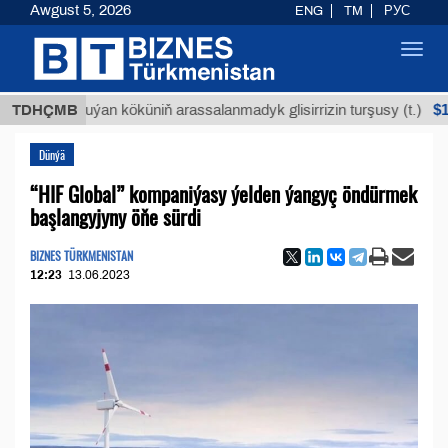
Awgust 5, 2026
ENG
TM
РУС
Toggl
navig
$12935,1
TDHÇMB
Buýan köküniň arassalanmadyk glisirrizin turşusy (t.)
Dünýä
“HIF Global” kompaniýasy ýelden ýangyç öndürmek
başlangyjyny öňe sürdi
BIZNES TÜRKMENISTAN
12:23
13.06.2023