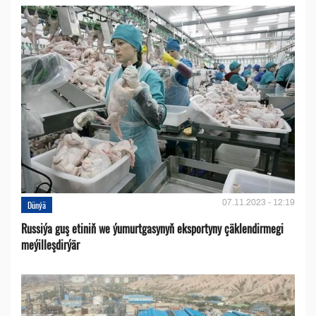
07.11.2023 - 12:19
Dünýä
Russiýa guş etiniň we ýumurtgasynyň eksportyny çäklendirmegi
meýilleşdirýär