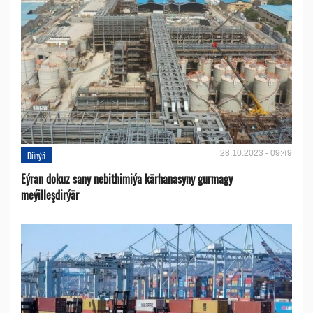
28.10.2023 - 09:49
Dünýä
Eýran dokuz sany nebithimiýa kärhanasyny gurmagy
meýilleşdirýär