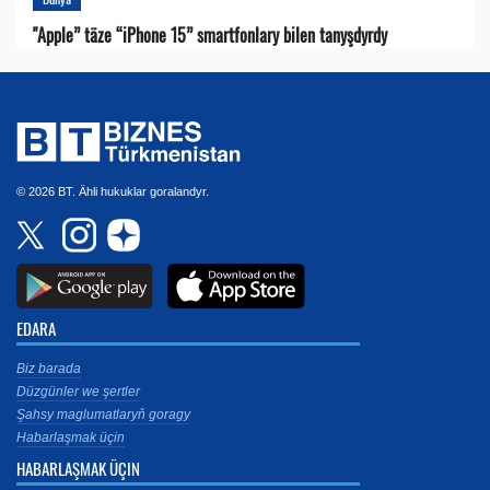
"Apple” täze “iPhone 15” smartfonlary bilen tanyşdyrdy
© 2026 BT. Ähli hukuklar goralandyr.
EDARA
Biz barada
Düzgünler we şertler
Şahsy maglumatlaryň goragy
Habarlaşmak üçin
HABARLAŞMAK ÜÇIN