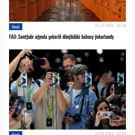
14.10.2023 - 12:18
Dünýä
FAO: Sentýabr aýynda şekeriň dünýädäki bahasy ýokarlandy
13.09.2023 - 10:23
Dünýä