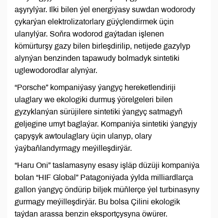
aşyrylýar. Ilki bilen ýel energiýasy suwdan wodorody
çykarýan elektrolizatorlary güýçlendirmek üçin
ulanylýar. Soňra wodorod gaýtadan işlenen
kömürturşy gazy bilen birleşdirilip, netijede gazylyp
alynýan benzinden tapawudy bolmadyk sintetiki
uglewodorodlar alynýar.
“Porsche” kompaniýasy ýangyç hereketlendiriji
ulaglary we ekologiki durmuş ýörelgeleri bilen
gyzyklanýan sürüjilere sintetiki ýangyç satmagyň
geljegine umyt baglaýar. Kompaniýa sintetiki ýangyjy
çapyşyk awtoulaglary üçin ulanyp, olary
ýaýbaňlandyrmagy meýilleşdirýär.
“Haru Oni” taslamasyny esasy işläp düzüji kompaniýa
bolan “HIF Global” Patagoniýada ýylda milliardlarça
gallon ýangyç öndürip biljek müňlerçe ýel turbinasyny
gurmagy meýilleşdirýär. Bu bolsa Çilini ekologik
taýdan arassa benzin eksportçysyna öwürer.