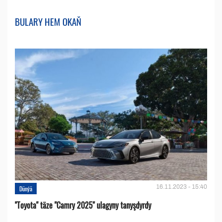
BULARY HEM OKAŇ
16.11.2023 - 15:40
Dünýä
''Toyota" täze "Camry 2025" ulagyny tanyşdyrdy