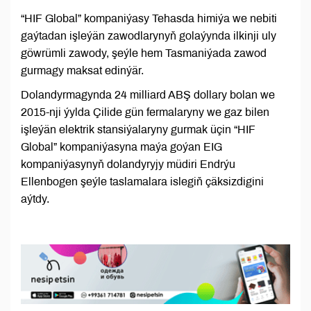
“HIF Global” kompaniýasy Tehasda himiýa we nebiti
gaýtadan işleýän zawodlarynyň golaýynda ilkinji uly
göwrümli zawody, şeýle hem Tasmaniýada zawod
gurmagy maksat edinýär.
Dolandyrmagynda 24 milliard ABŞ dollary bolan we
2015-nji ýylda Çilide gün fermalaryny we gaz bilen
işleýän elektrik stansiýalaryny gurmak üçin “HIF
Global” kompaniýasyna maýa goýan EIG
kompaniýasynyň dolandyryjy müdiri Endrýu
Ellenbogen şeýle taslamalara islegiň çäksizdigini
aýtdy.