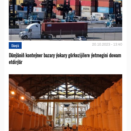
20.10.2023 - 13:40
Dünýä
Dünýäniň konteýner bazary ýokary görkezijilere ýetmegini dowam
etdirýär