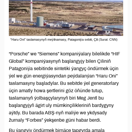
“Haru Oni” taslamasynyň meýilnamasy, Patagoniýa sebiti, Çili (Surat: CNN)
“Porsche” we “Siemens” kompaniýalary bilelikde “HIF
Global” kompaniýasynyň başlangyjy bilen Çiliniň
Patagoniýa sebitinde sintetiki ýangyç öndürmek üçin
ýel we gün energiýasyndan peýdalanýan “Haru Oni”
taslamasyny başladylar. Bu sebitde ýel generatorlary
üçin amatly howa şertlerini göz öňünde tutup,
taslamanyň ýolbaşçylarynyň biri Meg Jentl bu
başlangyjyň ägirt uly mümkinçilikleriniň bardygyny
aýtdy. Bu barada ABŞ-nyň maliýe we ykdysady
žurnaly “Forbes” ýekşenbe güni habar berdi.
Bu ýangyjy öndürmek birnäçe tapgyrda amala