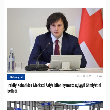
07.08.2026 - 11:42
Ykdysadyýet
Irakliý Kobahidze Merkezi Aziýa bilen hyzmatdaşlygyň ähmiýetini
belledi