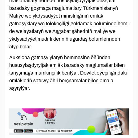
maslahatlary hem-de hususylaşdyryljak desgalar
baradaky goşmaça maglumatlary Türkmenistanyň
Maliýe we ykdysadyýet ministrliginiň emläk
gatnaşyklary we telekeçiligi goldamak bölüminde hem-
de welaýatlaryň we Aşgabat şäheriniň maliýe we
ykdysadyýet müdirlikleriniň ugurdaş bölümlerinden
alyp bolar.
Auksiona gatnaşyjylaryň hemmesine öňünden
hususylaşdyryljak emläk baradaky maglumatlar bilen
tanyşmaga mümkinçilik berilýär. Döwlet eýeçiligindäki
emläkleriň satuwy ähli borçnamalar bilen amala
aşyrylýar.