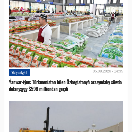
05.08.2026 - 14:35
Ykdysadyýet
Ýanwar-iýun: Türkmenistan bilen Özbegistanyň arasyndaky söwda
dolanyşygy $598 milliondan geçdi