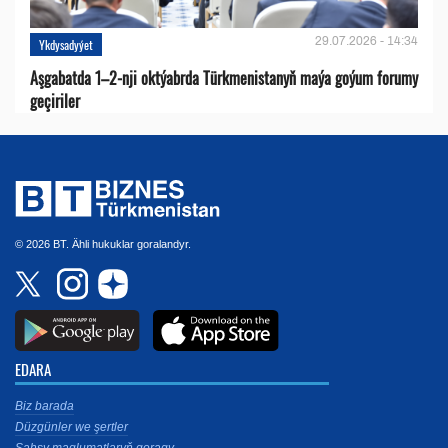
29.07.2026 - 14:34
Ykdysadyýet
Aşgabatda 1–2-nji oktýabrda Türkmenistanyň maýa goýum forumy
geçiriler
© 2026 BT. Ähli hukuklar goralandyr.
EDARA
Biz barada
Düzgünler we şertler
Şahsy maglumatlaryň goragy