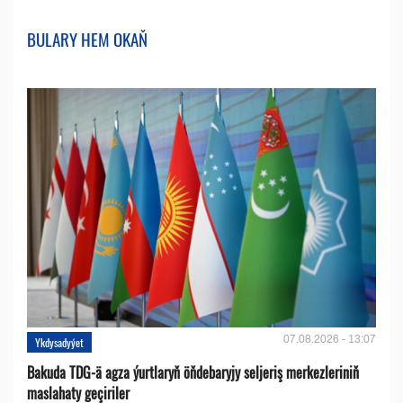
BULARY HEM OKAŇ
07.08.2026 - 13:07
Ykdysadyýet
Bakuda TDG-ä agza ýurtlaryň öňdebaryjy seljeriş merkezleriniň
maslahaty geçiriler