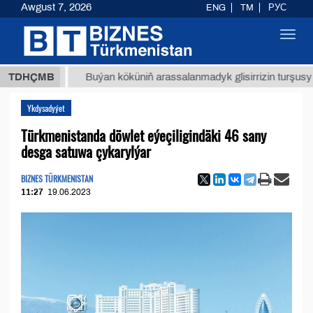
Awgust 7, 2026
ENG
TM
РУС
Toggl
navig
ТМТ
$1
TDHÇMB
Buýan köküniň arassalanmadyk glisirrizin turşusy (t.)
Ykdysadyýet
Türkmenistanda döwlet eýeçiligindäki 46 sany
desga satuwa çykarylýar
BIZNES TÜRKMENISTAN
11:27
19.06.2023