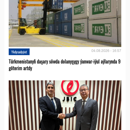
04.08.2026 - 16:57
Ykdysadyýet
Türkmenistanyň daşary söwda dolanyşygy ýanwar-iýul aýlarynda 9
göterim artdy