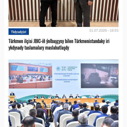
31.07.2026 - 16:53
Ykdysadyýet
Türkmen ilçisi JBIC-iň ýolbaşçysy bilen Türkmenistandaky iri
ykdysady taslamalary maslahatlaşdy