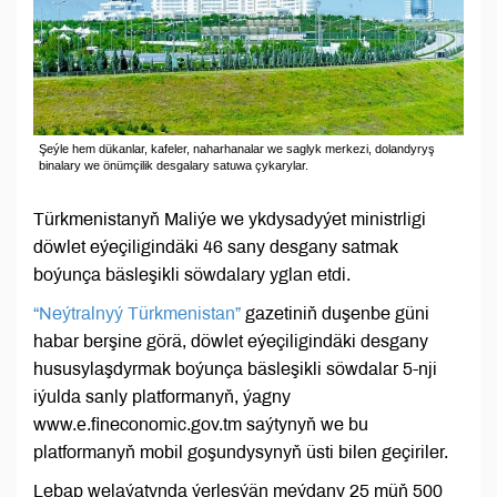
Şeýle hem dükanlar, kafeler, naharhanalar we saglyk merkezi, dolandyryş
binalary we önümçilik desgalary satuwa çykarylar.
Türkmenistanyň Maliýe we ykdysadyýet ministrligi
döwlet eýeçiligindäki 46 sany desgany satmak
boýunça bäsleşikli söwdalary yglan etdi.
“Neýtralnyý Türkmenistan”
gazetiniň duşenbe güni
habar berşine görä, döwlet eýeçiligindäki desgany
hususylaşdyrmak boýunça bäsleşikli söwdalar 5-nji
iýulda sanly platformanyň, ýagny
www.е.fineconomic.gov.tm saýtynyň we bu
platformanyň mobil goşundysynyň üsti bilen geçiriler.
Lebap welaýatynda ýerleşýän meýdany 25 müň 500