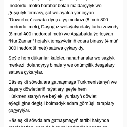
inedördül metre barabar bolan maldarçylyk we
guşçulyk fermasy, şol welaýatda ýerleşýän
“Döwrebap” söwda-dynç alyş merkezi (8 müň 800
inedördül metr), Daşoguz welaýatyndaky turba zawody
(6 müň 400 inedördül metr) we Aşgabatda ýerleşýän
“Nur Zaman” hojalyk jemgyýetiniň edara binasy (4 müň
300 inedördül metr) satuwa çykaryldy.
Şeýle hem dükanlar, kafeler, naharhanalar we saglyk
merkezi, dolandyryş binalary we önümçilik desgalary
satuwa çykarylar.
Bäsleşikli söwdalara gatnaşmaga Türkmenistanyň we
daşary döwletleriň raýatlary, şeýle hem
Türkmenistanyň we beýleki ýurtlaryň döwlet
eýeçiligine degişli bolmadyk edara görnüşli taraplary
çagyrylýar.
Bäsleşikli söwdalara gatnaşmagyň tertibi hakynda