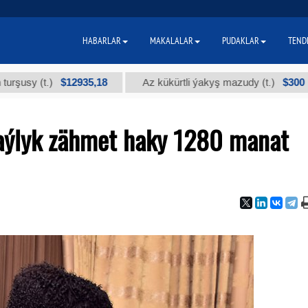
HABARLAR
MAKALALAR
PUDAKLAR
TEND
$12935,18
$300
 (t.)
Az kükürtli ýakyş mazudy (t.)
aýlyk zähmet haky 1280 manat