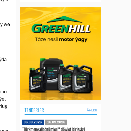
ry we
aýda
rine
ýet
rluş
TENDERLER
ÄHLISI
06.08.2026
16.09.2026
“Türkmengallaönümleri” döwlet birleşigi