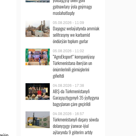
ýolbaşçysy bilen göni
gatnawlary ýola goýmagy
maslahatlaşdy
05.08.2026 - 11:09
Daşoguz welaýatynda ammiak
selitrasyny we karbamid
öndürýän toplum gurlar
05.08.2026 - 11:02
“AgroEksport” kompaniýasy
Türkmenistana iberýän un
önümleriniň görnüşlerini
giňeltdi
04.08.2026 - 17:38
ABŞ-da Türkmenistanyň
Garaşsyzlygynyň 35 ýyllygyna
bagyşlanan çäre geçirildi
04.08.2026 - 16:57
Türkmenistanyň daşary söwda
dolanyşygy ýanwar-iýul
aýlarynda 9 göterim artdy
eýin