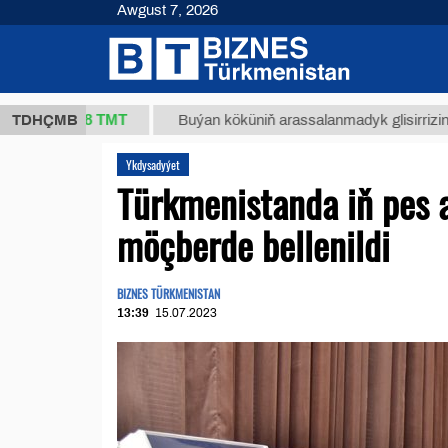
Awgust 7, 2026
37,8 ТМТ
)
TDHÇMB
Buýan köküniň arassalanmadyk glisirrizin turşusy
Ykdysadyýet
Türkmenistanda iň pes 
möçberde bellenildi
BIZNES TÜRKMENISTAN
13:39
15.07.2023