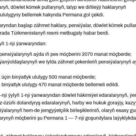
ryň, döwlet kömek pullarynyň, talyp we diňleýji haklarynyň
 ululygyny bellemek hakynda Permana gol çekdi.
aryndan başlap zähmet haklary, pensiýalar, döwlet kömek pulla
barada Türkmenistanyň resmi metbugaty habar berdi.
yň 1-nji ýanwaryndan:
 pensiýalarynyň aýda iň pes möçberini 2070 manat möçberde;
 ýanýoldaşlarynyň we tylda zähmet çekenleriň pensiýalarynyň 
 üçin binýatlyk ululygy 500 manat möçberde;
binýatlyk ululygy 470 manat möçberde bellemeli edildi.
ji ýylyň 1-nji ýanwaryndan döwlet häkimiýet edaralarynyň, ýe
i öz-özüňi dolandyryş edaralarynyň, harby we hukuk goraýjy, kazy
iýalarynyň hem-de jemgyýetçilik birleşikleriniň, olaryň esasy gu
klarynyň möçberini şu Permana 1 — 7-nji goşundylara laýyklykda