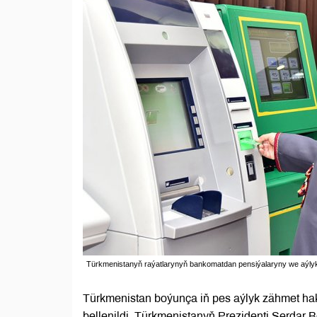
Türkmenistanyň raýatlarynyň bankomatdan pensiýalaryny we aýlyk
Türkmenistan boýunça iň pes aýlyk zähmet ha
bellenildi. Türkmenistanyň Prezidenti Serdar 