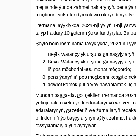
mejlisinde ýurtda zähmet haklarynyň, pensiýala
möçberini ýokarlandyrmak we olaryň binýatlyk
Permana laýyklykda, 2024-nji ýylyň 1-nji ýanw
talyp haklary 10 göterim ýokarlandyrylar. Bu 
Şeýle hem resminama laýyklykda, 2024-nji ýyl
Beýik Watançylyk urşuna gatnaşyjylaryň
Beýik Watançylyk urşuna gatnaşyjylaryň
iň pes möçberini 605 manat möçberde;
pensiýanyň iň pes möçberini kesgitlemek
döwlet kömek pullaryny hasaplamak üçin 
Mundan başga-da, gol çekilen Permanda 2024-n
ýetiriji häkimiýetiň ýerli edaralarynyň we ýerl
edaralarynyň, gazetleriň we žurnallaryň redaks
birlikleriniň ýolbaşçylarynyň aýlyk zähmet ha
tassyklamaly diýlip aýdylýar .