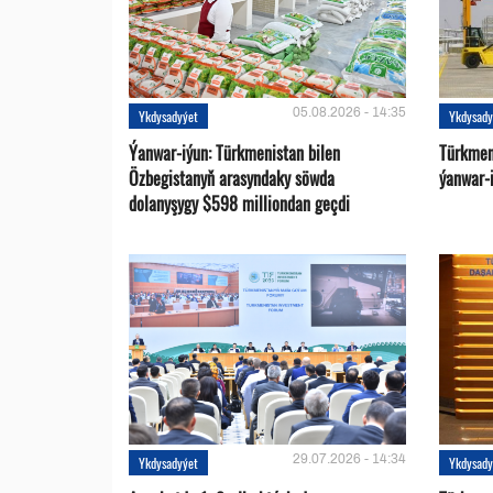
05.08.2026 - 14:35
Ykdysadyýet
Ykdysady
Ýanwar-iýun: Türkmenistan bilen
Türkmen
Özbegistanyň arasyndaky söwda
ýanwar-i
dolanyşygy $598 milliondan geçdi
29.07.2026 - 14:34
Ykdysadyýet
Ykdysady