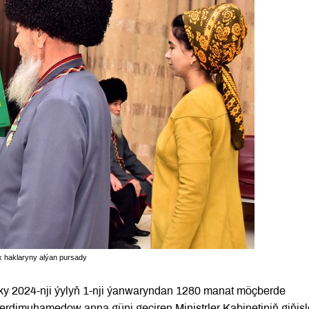
 haklaryny alýan pursady
ky 2024-nji ýylyň 1-nji ýanwaryndan 1280 manat möçberde
Berdimuhamedow anna güni geçiren Ministrler Kabinetiniň giňişl