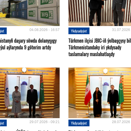
04.08.2026 - 16:57
31.07.2026 
ýet
Ykdysadyýet
istanyň daşary söwda dolanyşygy
Türkmen ilçisi JBIC-iň ýolbaşçysy bi
ýul aýlarynda 9 göterim artdy
Türkmenistandaky iri ykdysady
taslamalary maslahatlaşdy
29.07.2026 - 09:21
28.07.2026 
ýet
Ykdysadyýet