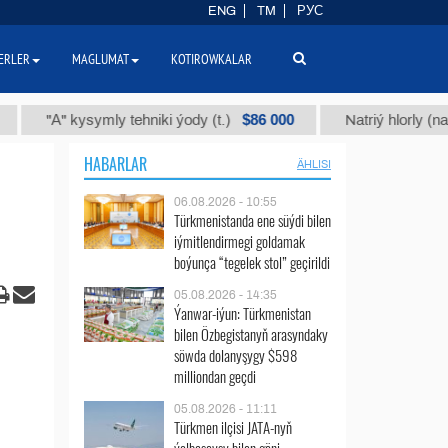
ENG
TM
РУС
ERLER
MAGLUMAT
KOTIROWKALAR
$86 000
"А" kysymly tehniki ýody (t.)
Natriý hlorly (nahar duzy
HABARLAR
ÄHLISI
06.08.2026 - 10:55
Türkmenistanda ene süýdi bilen
iýmitlendirmegi goldamak
boýunça “tegelek stol” geçirildi
05.08.2026 - 14:35
Ýanwar-iýun: Türkmenistan
bilen Özbegistanyň arasyndaky
söwda dolanyşygy $598
milliondan geçdi
05.08.2026 - 11:11
Türkmen ilçisi JATA-nyň