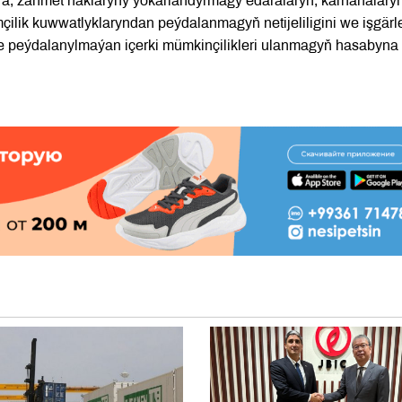
ä, zähmet haklaryny ýokarlandyrmagy edaralaryň, kärhanalary
ilik kuwwatlyklaryndan peýdalanmagyň netijeliligini we işgärl
de peýdalanylmaýan içerki mümkinçilikleri ulanmagyň hasabyna