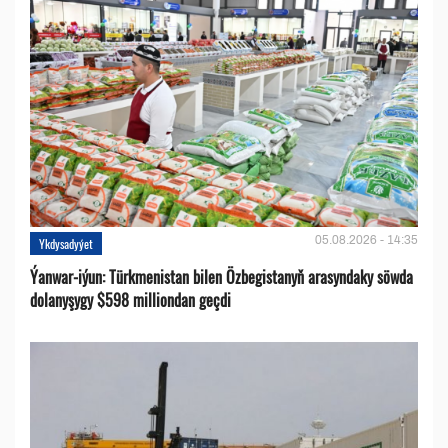
05.08.2026 - 14:35
Ykdysadyýet
Ýanwar-iýun: Türkmenistan bilen Özbegistanyň arasyndaky söwda
dolanyşygy $598 milliondan geçdi