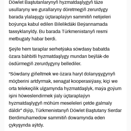
Döwlet Baştutanlarynyň hyzmatdaşlygyň täze
usullaryny we gurallaryny döretmegiň zerurdygy
barada ylalaşygy üçtaraplaýyn sammitiň netijeleri
boýunça kabul edilen Bilelikdäki Beýannamada
tassyklanyldy. Bu barada Türkmenistanyň resmi
metbugaty habar berdi.
Şeýle hem taraplar serhetýaka söwdasy babatda
özara bähbitli hyzmatdaşlygy mundan beýläk-de
ösdürmegiň zerurdygyny bellediler.
“Söwdany giňeltmek we özara haryt dolanyşygynyň
möçberini artdyrmak, senagat kooperasiýasy, kiçi we
orta telekeçilik ulgamynda hyzmatdaşlyk, maýa goýum
işini höweslendirmek ýaly üçtaraplaýyn
hyzmatdaşlygyň möhüm meseleleri çetde galmaly
däldir” diýip, Türkmenistanyň Döwlet Baştutany Serdar
Berdimuhamedow sammitiň dowamynda eden
çykyşynda aýtdy.