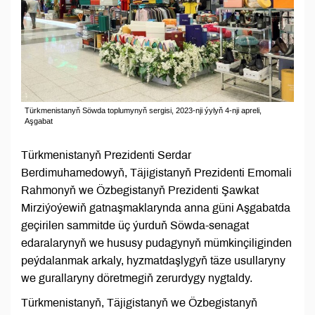
Türkmenistanyň Söwda toplumynyň sergisi, 2023-nji ýylyň 4-nji apreli,
Aşgabat
Türkmenistanyň Prezidenti Serdar
Berdimuhamedowyň, Täjigistanyň Prezidenti Emomali
Rahmonyň we Özbegistanyň Prezidenti Şawkat
Mirziýoýewiň gatnaşmaklarynda anna güni Aşgabatda
geçirilen sammitde üç ýurduň Söwda-senagat
edaralarynyň we hususy pudagynyň mümkinçiliginden
peýdalanmak arkaly, hyzmatdaşlygyň täze usullaryny
we gurallaryny döretmegiň zerurdygy nygtaldy.
Türkmenistanyň, Täjigistanyň we Özbegistanyň