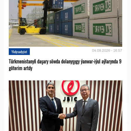
04.08.2026 - 16:57
Ykdysadyýet
Türkmenistanyň daşary söwda dolanyşygy ýanwar-iýul aýlarynda 9
göterim artdy