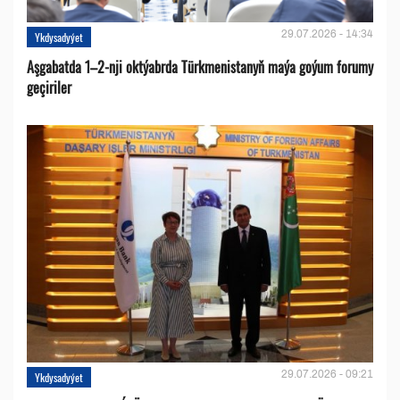
29.07.2026 - 14:34
Ykdysadyýet
Aşgabatda 1–2-nji oktýabrda Türkmenistanyň maýa goýum forumy
geçiriler
29.07.2026 - 09:21
Ykdysadyýet