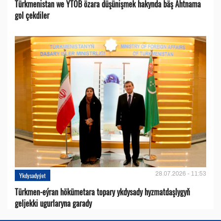
Türkmenistan we ÝTÖB özara düşünişmek hakynda bäş Ähtnama
gol çekdiler
28.07.2026 - 11:53
Ykdysadyýet
Türkmen-eýran hökümetara topary ykdysady hyzmatdaşlygyň
geljekki ugurlaryna garady