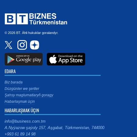
© 2026 BT. Ähli hukuklar goralandyr.
EDARA
Biz barada
Düzgünler we şertler
Şahsy maglumatlaryň goragy
Habarlaşmak üçin
HABARLAŞMAK ÜÇIN
info@business.com.tm
A.Nyýazow şaýoly 157, Aşgabat, Türkmenistan, 744000
+993 61 89 14 98