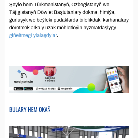
Şeýle hem Türkmenistanyň, Özbegistanyň we
Täjigistanyň Döwlet Baştutanlary dokma, himiýa,
gurluşyk we beýleki pudaklarda bilelikdäki kärhanalary
döretmek arkaly uzak möhletleýin hyzmatdaşlygy
giňeltmegi ylalaşdylar
.
BULARY HEM OKAŇ