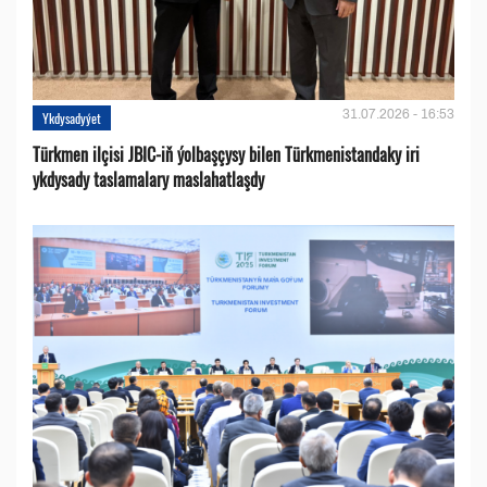
31.07.2026 - 16:53
Ykdysadyýet
Türkmen ilçisi JBIC-iň ýolbaşçysy bilen Türkmenistandaky iri
ykdysady taslamalary maslahatlaşdy