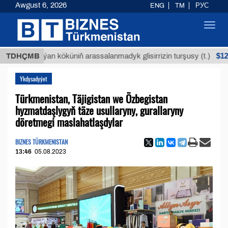
Awgust 6, 2026
ENG
TM
РУС
Toggl
navig
$12935,18
TDHÇMB
Buýan köküniň arassalanmadyk glisirrizin turşusy (t.)
Ykdysadyýet
Türkmenistan, Täjigistan we Özbegistan
hyzmatdaşlygyň täze usullaryny, gurallaryny
döretmegi maslahatlaşdylar
BIZNES TÜRKMENISTAN
13:46
05.08.2023