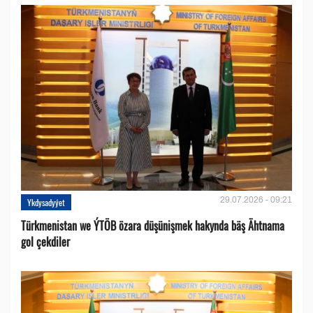
29.07.2026 - 09:21
Ykdysadyýet
Türkmenistan we ÝTÖB özara düşünişmek hakynda bäş Ähtnama
gol çekdiler