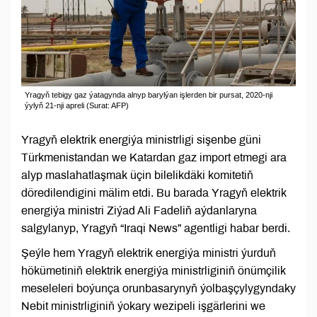
Yragyň tebigy gaz ýatagynda alnyp barylýan işlerden bir pursat, 2020-nji
ýylyň 21-nji apreli (Surat: AFP)
Yragyň elektrik energiýa ministrligi sişenbe güni
Türkmenistandan we Katardan gaz import etmegi ara
alyp maslahatlaşmak üçin bilelikdäki komitetiň
döredilendigini mälim etdi. Bu barada Yragyň elektrik
energiýa ministri Ziýad Ali Fadeliň aýdanlaryna
salgylanyp, Yragyň “Iraqi News” agentligi habar berdi.
Şeýle hem Yragyň elektrik energiýa ministri ýurduň
hökümetiniň elektrik energiýa ministrliginiň önümçilik
meseleleri boýunça orunbasarynyň ýolbaşçylygyndaky
Nebit ministrliginiň ýokary wezipeli işgärlerini we