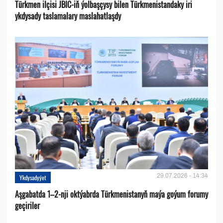
Türkmen ilçisi JBIC-iň ýolbaşçysy bilen Türkmenistandaky iri
ykdysady taslamalary maslahatlaşdy
29.07.2026 - 14:34
Ykdysadyýet
Aşgabatda 1–2-nji oktýabrda Türkmenistanyň maýa goýum forumy
geçiriler