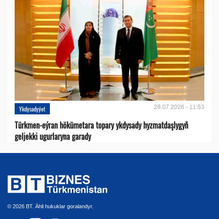
28.07.2026 - 11:53
Ykdysadyýet
Türkmen-eýran hökümetara topary ykdysady hyzmatdaşlygyň
geljekki ugurlaryna garady
© 2026 BT. Ähli hukuklar goralandyr.