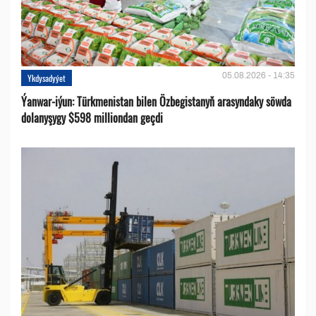
05.08.2026 - 14:35
Ykdysadyýet
Ýanwar-iýun: Türkmenistan bilen Özbegistanyň arasyndaky söwda
dolanyşygy $598 milliondan geçdi