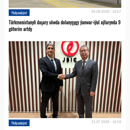
04.08.2026 - 16:57
Ykdysadyýet
Türkmenistanyň daşary söwda dolanyşygy ýanwar-iýul aýlarynda 9
göterim artdy
31.07.2026 - 16:53
Ykdysadyýet