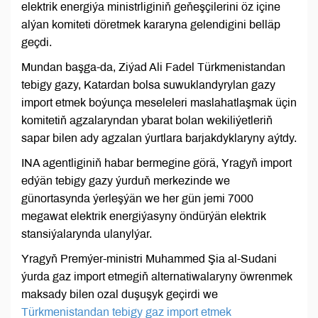
elektrik energiýa ministrliginiň geňeşçilerini öz içine
alýan komiteti döretmek kararyna gelendigini belläp
geçdi.
Mundan başga-da, Ziýad Ali Fadel Türkmenistandan
tebigy gazy, Katardan bolsa suwuklandyrylan gazy
import etmek boýunça meseleleri maslahatlaşmak üçin
komitetiň agzalaryndan ybarat bolan wekiliýetleriň
sapar bilen ady agzalan ýurtlara barjakdyklaryny aýtdy.
INA agentliginiň habar bermegine görä, Yragyň import
edýän tebigy gazy ýurduň merkezinde we
günortasynda ýerleşýän we her gün jemi 7000
megawat elektrik energiýasyny öndürýän elektrik
stansiýalarynda ulanylýar.
Yragyň Premýer-ministri Muhammed Şia al-Sudani
ýurda gaz import etmegiň alternatiwalaryny öwrenmek
maksady bilen ozal duşuşyk geçirdi we
Türkmenistandan tebigy gaz import etmek