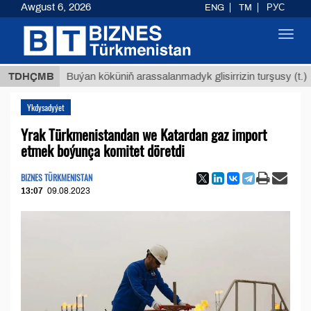
Awgust 6, 2026
ENG
TM
РУС
Toggl
navig
$1293
TDHÇMB
Buýan köküniň arassalanmadyk glisirrizin turşusy (t.)
Ykdysadyýet
Yrak Türkmenistandan we Katardan gaz import
etmek boýunça komitet döretdi
BIZNES TÜRKMENISTAN
13:07
09.08.2023