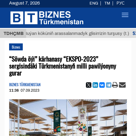
Awgust 7, 2026
ENG
TM
РУС
Toggl
navig
$12935,1
TDHÇMB
Buýan köküniň arassalanmadyk glisirrizin turşusy (t.)
Biznes
“Söwda öýi” kärhanasy “EKSPO-2023”
sergisindäki Türkmenistanyň milli pawilýonyny
gurar
BIZNES TÜRKMENISTAN
11:36
07.09.2023