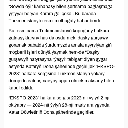
“Söwda öýi” kärhanasy bilen şertnama baglaşmaga
ygtyýar berýän Karara gol çekdi. Bu barada
Türkmenistanyň resmi metbugaty habar berdi.
Bu resminama Türkmenistanyň köpugurly halkara
gatnaşyklaryny has-da ösdürmek, daşky gurşawy
goramak babatda ýurdumyzda amala aşyrylýan giň
möçberli işleri dünýä ýaýmak hem-de “Daşky
gurşawyň hatyrasyna “ýaşyl” tebigat” diýen şygar
astynda Kataryň Doha şäherinde geçiriljek “EKSPO-
2023” halkara sergisine Türkmenistanyň ýokary
derejede gatnaşmagyny üpjün etmek maksady bilen
kabul edildi.
“EKSPO-2023” halkara sergisi 2023-nji ýylyň 2-nji
oktýabry — 2024-nji ýylyň 28-nji marty aralygynda
Katar Döwletiniň Doha şäherinde geçiriler.