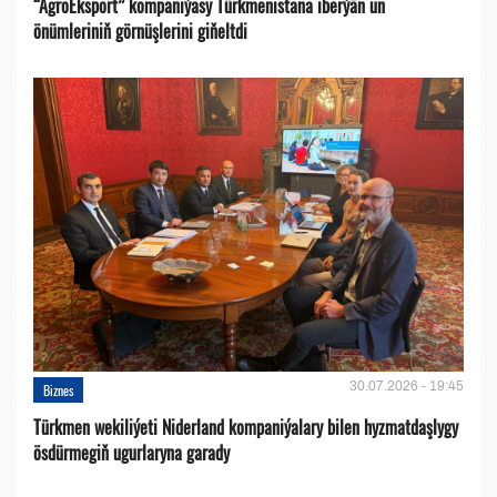
“AgroEksport” kompaniýasy Türkmenistana iberýän un
önümleriniň görnüşlerini giňeltdi
30.07.2026 - 19:45
Biznes
Türkmen wekiliýeti Niderland kompaniýalary bilen hyzmatdaşlygy
ösdürmegiň ugurlaryna garady