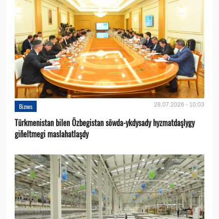
28.07.2026 - 10:03
Biznes
Türkmenistan bilen Özbegistan söwda-ykdysady hyzmatdaşlygy
giňeltmegi maslahatlaşdy