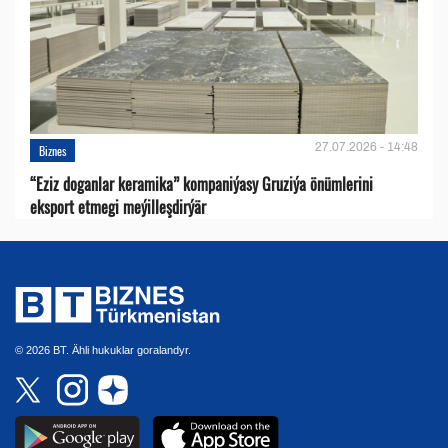
27.07.2026 - 14:48
Biznes
“Eziz doganlar keramika” kompaniýasy Gruziýa önümlerini
eksport etmegi meýilleşdirýär
© 2026 BT. Ähli hukuklar goralandyr.