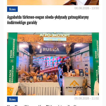
06.08.2026 - 13:50
Biznes
Aşgabatda türkmen-owgan söwda-ykdysady gatnaşyklaryny
ösdürmeklige garaldy
05.08.2026 - 11:02
Biznes