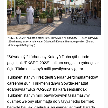
“EKSPO-2023” halkara sergisi 2023-nji ýylyň 2-nji oktýabry — 2024-nji ýylyň
28-nji marty aralygynda Katar Döwletiniň Doha şäherinde geçiriler. (Surat:
dohaexpo2023.gov.qa)
“Söwda öýi” kärhanasy Kataryň Doha şäherinde
geçiriljek “EKSPO-2023” halkara sergisine gatnaşmak
üçin Türkmenistanyň milli pawilýonyny gurar.
Türkmenistanyň Prezidenti Serdar Berdimuhamedow
çarşenbe güni Türkmenistanyň Söwda-senagat
edarasyna “EKSPO-2023” halkara sergisindäki
Türkmenistanyň milli pawilýonynyň taslamasyny
düzmek we ony ulanmaga doly taýýar edip bermek
hem-de beýleki degişli işleri ýerine ýetirmek barada