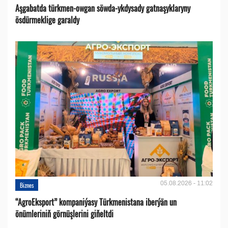
Aşgabatda türkmen-owgan söwda-ykdysady gatnaşyklaryny
ösdürmeklige garaldy
05.08.2026 - 11:02
Biznes
“AgroEksport” kompaniýasy Türkmenistana iberýän un
önümleriniň görnüşlerini giňeltdi