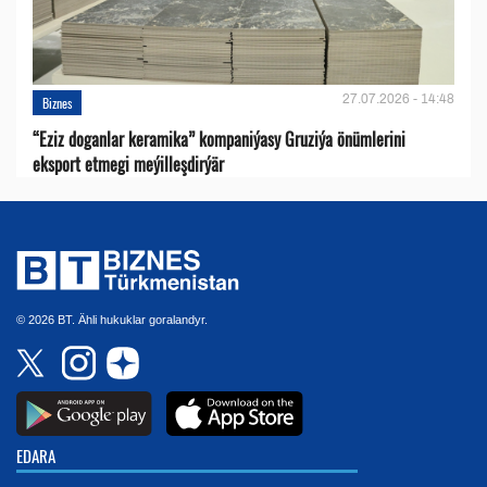
27.07.2026 - 14:48
Biznes
“Eziz doganlar keramika” kompaniýasy Gruziýa önümlerini
eksport etmegi meýilleşdirýär
© 2026 BT. Ähli hukuklar goralandyr.
EDARA