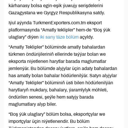
kärhanasy bolsa egin-eşik ýuwujy serişdelerini
Gazagystana we Gyrgyz Respublikasyna satdy.
Iýul aýynda TurkmenExporters.com.tm eksport
platformasynda “Amatly teklipler” hem-de “Boş ýük
ulaglary” diýen
iki sany täze bölüm
açyldy.
“Amatly Teklipler” bölüminde amatly bahalardan
türkmen öndürijileriniň ellerinde taýýar bolan we
eksporta niýetlenen harytlar barada maglumatlar
jemlenýär. Bu bölümde alyjylar üçin adaty bahalardan
has amatly bolan bahalar hödürlenilýär. Satyn alyjylar
“Amatly Teklipler” bölüminiň üsti bilen hödürlenilýän
harytlaryň mukdary, bahalary, ýaramlylyk möhleti,
öndürilen senesi, şeýle hem satyjy barada
maglumatlary alyp biler.
“Boş ýük ulaglary” bölüm bolsa, eksportçylar we
importçylar üçin niýetlenendir. Bu bölüm