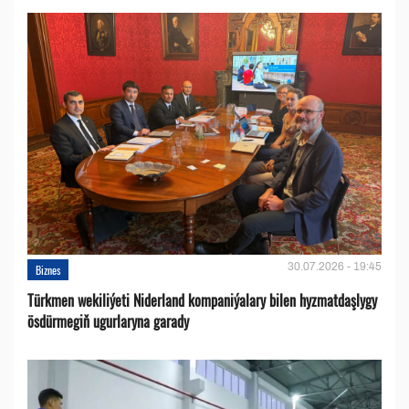
30.07.2026 - 19:45
Biznes
Türkmen wekiliýeti Niderland kompaniýalary bilen hyzmatdaşlygy
ösdürmegiň ugurlaryna garady