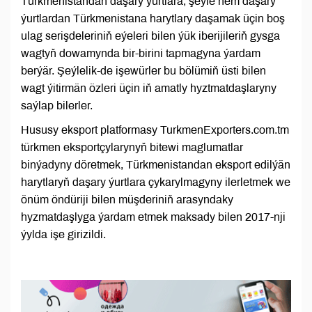
Türkmenistandan daşary ýurtlara, şeýle hem daşary
ýurtlardan Türkmenistana harytlary daşamak üçin boş
ulag serişdeleriniň eýeleri bilen ýük iberijileriň gysga
wagtyň dowamynda bir-birini tapmagyna ýardam
berýär. Şeýlelik-de işewürler bu bölümiň üsti bilen
wagt ýitirmän özleri üçin iň amatly hyztmatdaşlaryny
saýlap bilerler.
Hususy eksport platformasy TurkmenExporters.com.tm
türkmen eksportçylarynyň bitewi maglumatlar
binýadyny döretmek, Türkmenistandan eksport edilýän
harytlaryň daşary ýurtlara çykarylmagyny ilerletmek we
önüm öndüriji bilen müşderiniň arasyndaky
hyzmatdaşlyga ýardam etmek maksady bilen 2017-nji
ýylda işe girizildi.