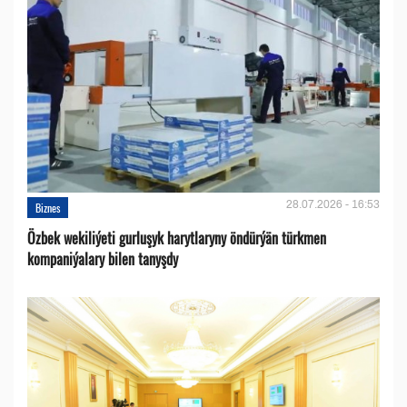
28.07.2026 - 16:53
Biznes
Özbek wekiliýeti gurluşyk harytlaryny öndürýän türkmen
kompaniýalary bilen tanyşdy