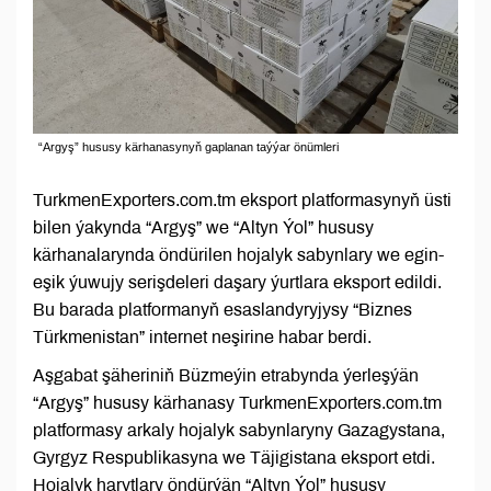
“Argyş” hususy kärhanasynyň gaplanan taýýar önümleri
TurkmenExporters.com.tm eksport platformasynyň üsti
bilen ýakynda “Argyş” we “Altyn Ýol” hususy
kärhanalarynda öndürilen hojalyk sabynlary we egin-
eşik ýuwujy serişdeleri daşary ýurtlara eksport edildi.
Bu barada platformanyň esaslandyryjysy “Biznes
Türkmenistan” internet neşirine habar berdi.
Aşgabat şäheriniň Büzmeýin etrabynda ýerleşýän
“Argyş” hususy kärhanasy TurkmenExporters.com.tm
platformasy arkaly hojalyk sabynlaryny Gazagystana,
Gyrgyz Respublikasyna we Täjigistana eksport etdi.
Hojalyk harytlary öndürýän “Altyn Ýol” hususy