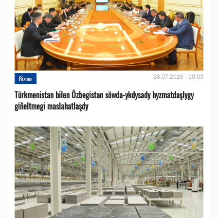
28.07.2026 - 10:03
Biznes
Türkmenistan bilen Özbegistan söwda-ykdysady hyzmatdaşlygy
giňeltmegi maslahatlaşdy