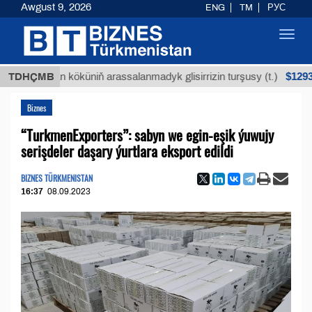
Awgust 9, 2026
ENG
TM
РУС
Toggl
navig
$12935,18
Buýan köküniň arassalanmadyk glisirrizin turşusy (t.)
TDHÇMB
Biznes
“TurkmenExporters”: sabyn we egin-eşik ýuwujy
serişdeler daşary ýurtlara eksport edildi
BIZNES TÜRKMENISTAN
16:37
08.09.2023