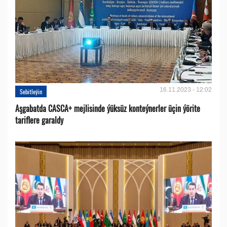
16.11.2023 - 12:02
Sebitleýin
Aşgabatda CASCA+ mejlisinde ýüksüz konteýnerler üçin ýörite
tariflere garaldy