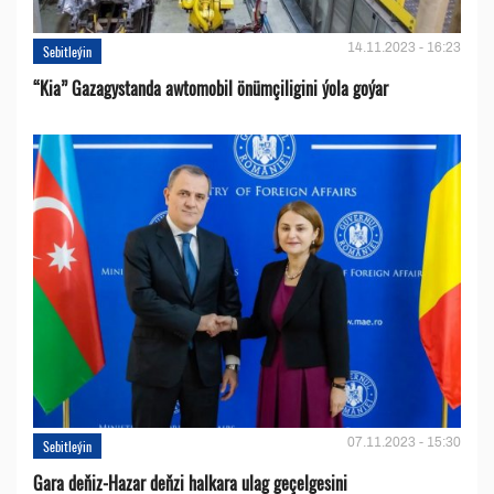
14.11.2023 - 16:23
Sebitleýin
“Kia” Gazagystanda awtomobil önümçiligini ýola goýar
07.11.2023 - 15:30
Sebitleýin
Gara deňiz-Hazar deňzi halkara ulag geçelgesini