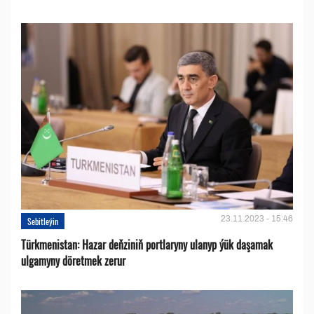
23.11.2023 - 15:46
Sebitleýin
Türkmenistan: Hazar deňziniň portlaryny ulanyp ýük daşamak
ulgamyny döretmek zerur