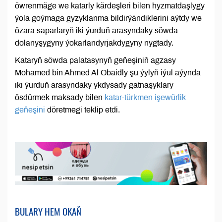
öwrenmäge we katarly kärdeşleri bilen hyzmatdaşlygy
ýola goýmaga gyzyklanma bildirýändiklerini aýtdy we
özara saparlaryň iki ýurduň arasyndaky söwda
dolanyşygyny ýokarlandyrjakdygyny nygtady.
Kataryň söwda palatasynyň geňeşiniň agzasy
Mohamed bin Ahmed Al Obaidly şu ýylyň iýul aýynda
iki ýurduň arasyndaky ykdysady gatnaşyklary
ösdürmek maksady bilen
katar-türkmen işewürlik
geňeşini
döretmegi teklip etdi.
BULARY HEM OKAŇ