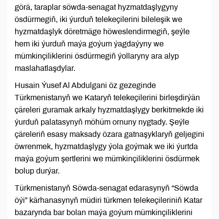
görä, taraplar söwda-senagat hyzmatdaşlygyny
ösdürmegiň, iki ýurduň telekeçilerini bileleşik we
hyzmatdaşlyk döretmäge höweslendirmegiň, şeýle
hem iki ýurduň maýa goýum ýagdaýyny we
mümkinçiliklerini ösdürmegiň ýollaryny ara alyp
maslahatlaşdylar.
Husain Ýusef Al Abdulgani öz gezeginde
Türkmenistanyň we Kataryň telekeçilerini birleşdirýän
çäreleri guramak arkaly hyzmatdaşlygy berkitmekde iki
ýurduň palatasynyň möhüm ornuny nygtady. Şeýle
çäreleriň esasy maksady özara gatnaşyklaryň geljegini
öwrenmek, hyzmatdaşlygy ýola goýmak we iki ýurtda
maýa goýum şertlerini we mümkinçiliklerini ösdürmek
bolup durýar.
Türkmenistanyň Söwda-senagat edarasynyň “Söwda
öýi” kärhanasynyň müdiri türkmen telekeçileriniň Katar
bazarynda bar bolan maýa goýum mümkinçiliklerini