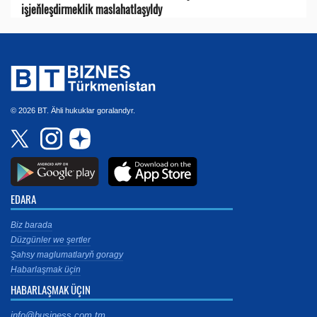
işjeňleşdirmeklik maslahatlaşyldy
© 2026 BT. Ähli hukuklar goralandyr.
EDARA
Biz barada
Düzgünler we şertler
Şahsy maglumatlaryň goragy
Habarlaşmak üçin
HABARLAŞMAK ÜÇIN
info@business.com.tm