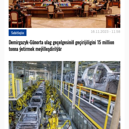
16.11.2023 - 11:58
Sebitleýin
Demirgazyk-Günorta ulag geçelgesiniň geçirijiligini 15 million
tonna ýetirmek meýilleşdirilýär