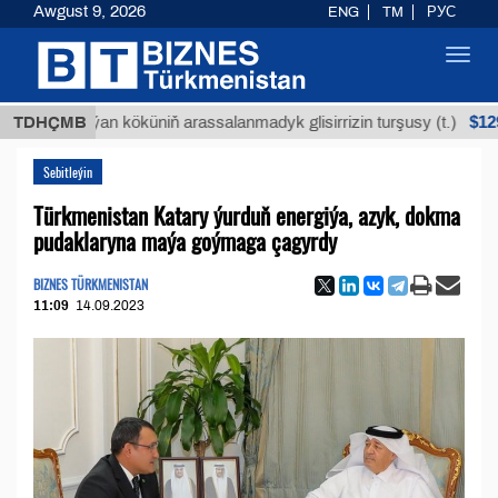
Awgust 9, 2026
ENG
TM
РУС
Toggl
navig
$12935,18
Buýan köküniň arassalanmadyk glisirrizin turşusy (t.)
TDHÇMB
Sebitleýin
Türkmenistan Katary ýurduň energiýa, azyk, dokma
pudaklaryna maýa goýmaga çagyrdy
BIZNES TÜRKMENISTAN
11:09
14.09.2023