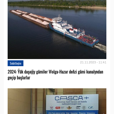
21.11.2023 - 11:41
Sebitleýin
2024: Ýük daşaýjy gämiler Wolga-Hazar deňzi gämi kanalyndan
geçip başlarlar