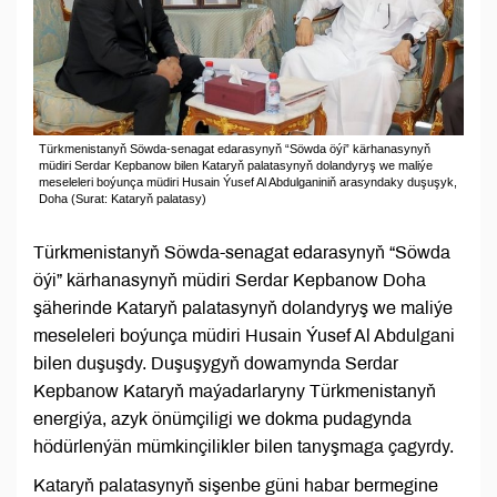
Türkmenistanyň Söwda-senagat edarasynyň “Söwda öýi” kärhanasynyň
müdiri Serdar Kepbanow bilen Kataryň palatasynyň dolandyryş we maliýe
meseleleri boýunça müdiri Husain Ýusef Al Abdulganiniň arasyndaky duşuşyk,
Doha (Surat: Kataryň palatasy)
Türkmenistanyň Söwda-senagat edarasynyň “Söwda
öýi” kärhanasynyň müdiri Serdar Kepbanow Doha
şäherinde Kataryň palatasynyň dolandyryş we maliýe
meseleleri boýunça müdiri Husain Ýusef Al Abdulgani
bilen duşuşdy. Duşuşygyň dowamynda Serdar
Kepbanow Kataryň maýadarlaryny Türkmenistanyň
energiýa, azyk önümçiligi we dokma pudagynda
hödürlenýän mümkinçilikler bilen tanyşmaga çagyrdy.
Kataryň palatasynyň sişenbe güni habar bermegine