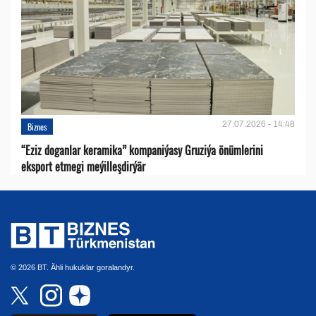
27.07.2026 - 14:48
Biznes
“Eziz doganlar keramika” kompaniýasy Gruziýa önümlerini
eksport etmegi meýilleşdirýär
© 2026 BT. Ähli hukuklar goralandyr.