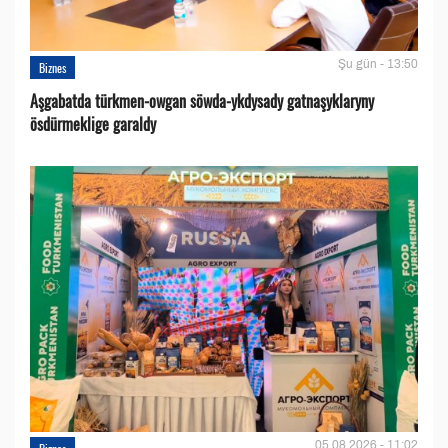
Şu gün - 13:50
Biznes
Aşgabatda türkmen-owgan söwda-ykdysady gatnaşyklaryny
ösdürmeklige garaldy
05.08.2026 - 11:02