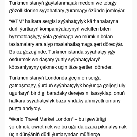
Türkmenistanyň gaýtalanmajak medeni we tebigy
gözelliklerine syýahatlary guramagy özünde jemleýär.
“WTM” halkara sergisi syýahatçylyk kärhanalaryna
dürli ýurtlaryň kompaniýalarynyň wekilleri bilen
hyzmatdaşlygy ýola goýmaga we mümkin bolan
taslamalary ara alyp maslahatlaşmaga şert döredýär.
Bu öz gezeginde, Türkmenistanda syýahatçylygy
ösdürmek we daşary ýurtly syýahatçylaryň
köpsanlysyny çekmek üçin täze şertleri döreder.
Türkmenistanyň Londonda geçirilen sergä
gatnaşmagy, ýurduň syýahatçylyk boýunça geljegi uly
ugurlaryň biridigi baradaky derejesini tassyklap, onuň
halkara syýahatçylyk bazaryndaky ähmiýetli ornuny
pugtalandyrdy.
“World Travel Market London” – bu işewürligi
ýöretmek, öwretmek we bu ugurda özara pikir alyşmak
üçin dünýäniň dürli ýurtlaryndan müňlerçe