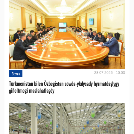
28.07.2026 - 10:03
Biznes
Türkmenistan bilen Özbegistan söwda-ykdysady hyzmatdaşlygy
giňeltmegi maslahatlaşdy