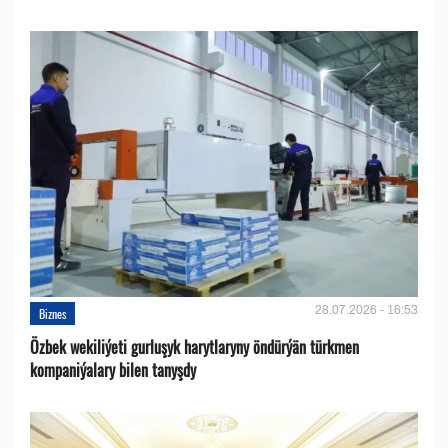
28.07.2026 - 16:53
Biznes
Özbek wekiliýeti gurluşyk harytlaryny öndürýän türkmen
kompaniýalary bilen tanyşdy