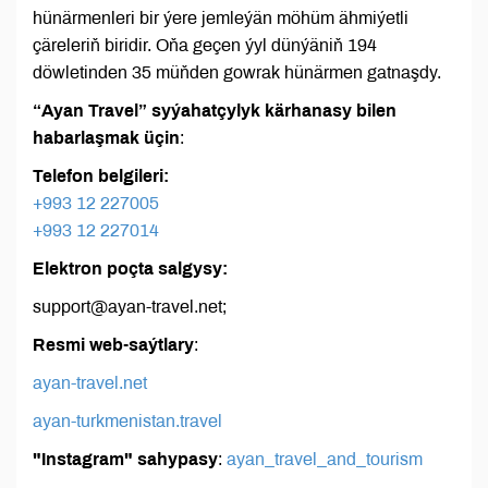
hünärmenleri bir ýere jemleýän möhüm ähmiýetli
çäreleriň biridir. Oňa geçen ýyl dünýäniň 194
döwletinden 35 müňden gowrak hünärmen gatnaşdy.
“Ayan Travel” syýahatçylyk kärhanasy bilen
habarlaşmak üçin
:
Telefon belgileri:
+993 12 227005
+993 12 227014
Elektron poçta salgysy:
support@ayan-travel.net;
Resmi web-saýtlary
:
ayan-travel.net
ayan-turkmenistan.travel
"Instagram" sahypasy
:
ayan_travel_and_tourism