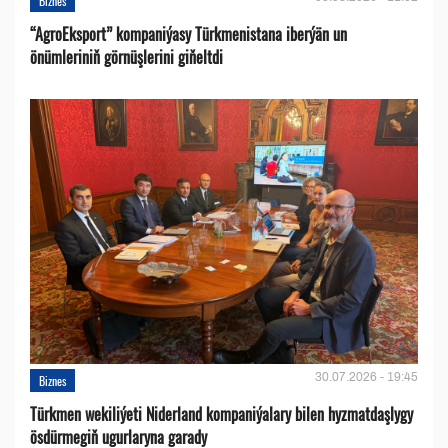
Biznes
“AgroEksport” kompaniýasy Türkmenistana iberýän un
önümleriniň görnüşlerini giňeltdi
30.07.2026 - 19:45
Biznes
Türkmen wekiliýeti Niderland kompaniýalary bilen hyzmatdaşlygy
ösdürmegiň ugurlaryna garady