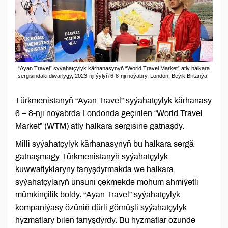
“Ayan Travel” syýahatçylyk kärhanasynyň “World Travel Market” atly halkara
sergisindäki diwarlygy, 2023-nji ýylyň 6-8-nji noýabry, London, Beýik Britanýa
Türkmenistanyň “Ayan Travel” syýahatçylyk kärhanasy
6 – 8-nji noýabrda Londonda geçirilen “World Travel
Market” (WTM) atly halkara sergisine gatnaşdy.
Milli syýahatçylyk kärhanasynyň bu halkara sergä
gatnaşmagy Türkmenistanyň syýahatçylyk
kuwwatlyklaryny tanyşdyrmakda we halkara
syýahatçylaryň ünsüni çekmekde möhüm ähmiýetli
mümkinçilik boldy. “Ayan Travel” syýahatçylyk
kompaniýasy özüniň dürli görnüşli syýahatçylyk
hyzmatlary bilen tanyşdyrdy. Bu hyzmatlar özünde