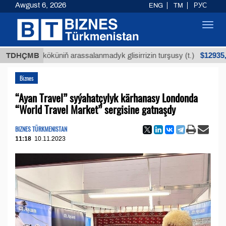
Awgust 6, 2026
ENG
TM
РУС
Toggl
navig
$12935,18
ýan köküniň arassalanmadyk glisirrizin turşusy (t.)
TDHÇMB
Biznes
“Ayan Travel” syýahatçylyk kärhanasy Londonda
“World Travel Market” sergisine gatnaşdy
BIZNES TÜRKMENISTAN
11:18
10.11.2023