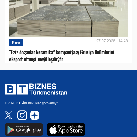
27.07.2026 - 14:48
Biznes
“Eziz doganlar keramika” kompaniýasy Gruziýa önümlerini
eksport etmegi meýilleşdirýär
© 2026 BT. Ähli hukuklar goralandyr.