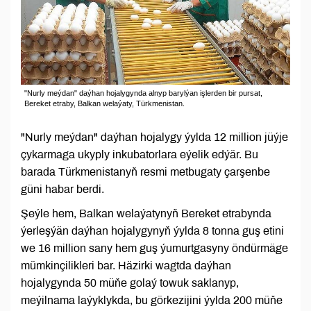
"Nurly meýdan" daýhan hojalygynda alnyp barylýan işlerden bir pursat,
Bereket etraby, Balkan welaýaty, Türkmenistan.
"Nurly meýdan" daýhan hojalygy ýylda 12 million jüýje
çykarmaga ukyply inkubatorlara eýelik edýär. Bu
barada Türkmenistanyň resmi metbugaty çarşenbe
güni habar berdi.
Şeýle hem, Balkan welaýatynyň Bereket etrabynda
ýerleşýän daýhan hojalygynyň ýylda 8 tonna guş etini
we 16 million sany hem guş ýumurtgasyny öndürmäge
mümkinçilikleri bar. Häzirki wagtda daýhan
hojalygynda 50 müňe golaý towuk saklanyp,
meýilnama laýyklykda, bu görkezijini ýylda 200 müňe