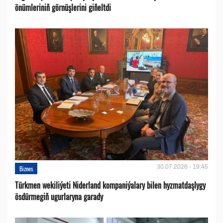
önümleriniň görnüşlerini giňeltdi
30.07.2026 - 19:45
Biznes
Türkmen wekiliýeti Niderland kompaniýalary bilen hyzmatdaşlygy
ösdürmegiň ugurlaryna garady