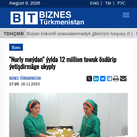
Awgust 9, 2026
ENG
TM
РУС
Toggl
navig
$12935,
TDHÇMB
Buýan köküniň arassalanmadyk glisirrizin turşusy (t.)
Biznes
"Nurly meýdan" ýylda 12 million towuk ösdürip
ýetişdirmäge ukyply
BIZNES TÜRKMENISTAN
17:25
16.11.2023