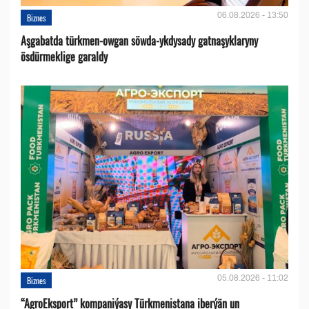
06.08.2026 - 13:50
Biznes
Aşgabatda türkmen-owgan söwda-ykdysady gatnaşyklaryny
ösdürmeklige garaldy
05.08.2026 - 11:02
Biznes
“AgroEksport” kompaniýasy Türkmenistana iberýän un