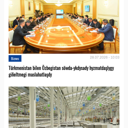
28.07.2026 - 10:03
Biznes
Türkmenistan bilen Özbegistan söwda-ykdysady hyzmatdaşlygy
giňeltmegi maslahatlaşdy