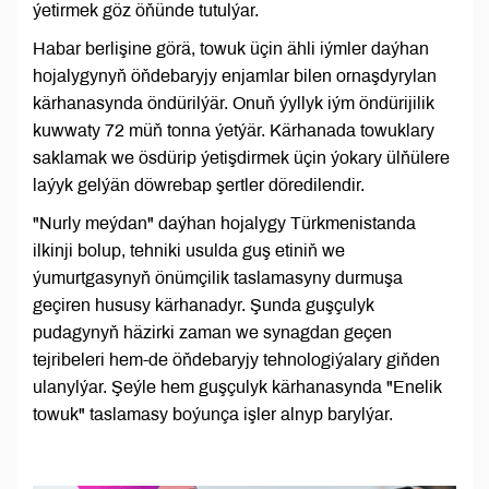
ýetirmek göz öňünde tutulýar.
Habar berlişine görä, towuk üçin ähli iýmler daýhan
hojalygynyň öňdebaryjy enjamlar bilen ornaşdyrylan
kärhanasynda öndürilýär. Onuň ýyllyk iým öndürijilik
kuwwaty 72 müň tonna ýetýär. Kärhanada towuklary
saklamak we ösdürip ýetişdirmek üçin ýokary ülňülere
laýyk gelýän döwrebap şertler döredilendir.
"Nurly meýdan" daýhan hojalygy Türkmenistanda
ilkinji bolup, tehniki usulda guş etiniň we
ýumurtgasynyň önümçilik taslamasyny durmuşa
geçiren hususy kärhanadyr. Şunda guşçulyk
pudagynyň häzirki zaman we synagdan geçen
tejribeleri hem-de öňdebaryjy tehnologiýalary giňden
ulanylýar. Şeýle hem guşçulyk kärhanasynda "Enelik
towuk" taslamasy boýunça işler alnyp barylýar.