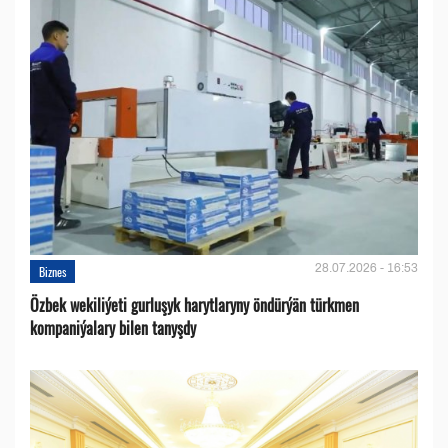
28.07.2026 - 16:53
Biznes
Özbek wekiliýeti gurluşyk harytlaryny öndürýän türkmen
kompaniýalary bilen tanyşdy