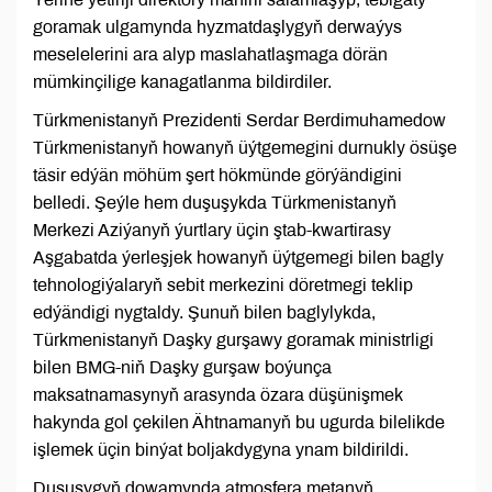
goramak ulgamynda hyzmatdaşlygyň derwaýys
meselelerini ara alyp maslahatlaşmaga dörän
mümkinçilige kanagatlanma bildirdiler.
Türkmenistanyň Prezidenti Serdar Berdimuhamedow
Türkmenistanyň howanyň üýtgemegini durnukly ösüşe
täsir edýän möhüm şert hökmünde görýändigini
belledi. Şeýle hem duşuşykda Türkmenistanyň
Merkezi Aziýanyň ýurtlary üçin ştab-kwartirasy
Aşgabatda ýerleşjek howanyň üýtgemegi bilen bagly
tehnologiýalaryň sebit merkezini döretmegi teklip
edýändigi nygtaldy. Şunuň bilen baglylykda,
Türkmenistanyň Daşky gurşawy goramak ministrligi
bilen BMG-niň Daşky gurşaw boýunça
maksatnamasynyň arasynda özara düşünişmek
hakynda gol çekilen Ähtnamanyň bu ugurda bilelikde
işlemek üçin binýat boljakdygyna ynam bildirildi.
Duşuşygyň dowamynda atmosfera metanyň