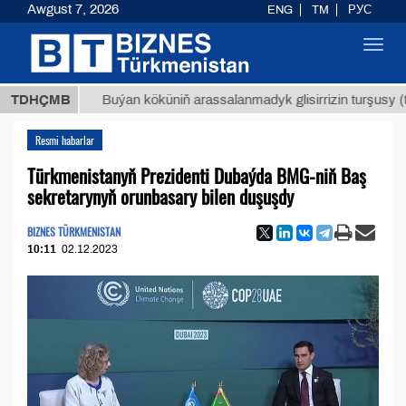
Awgust 7, 2026
ENG
TM
РУС
Toggl
navig
Т
$129
TDHÇMB
Buýan köküniň arassalanmadyk glisirrizin turşusy (t.)
Resmi habarlar
Türkmenistanyň Prezidenti Dubaýda BMG-niň Baş
sekretarynyň orunbasary bilen duşuşdy
BIZNES TÜRKMENISTAN
10:11
02.12.2023