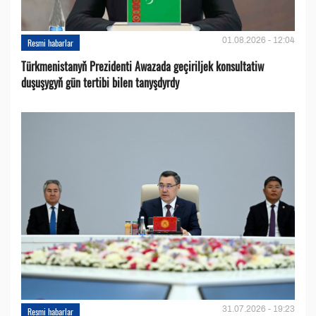
01.08.2026 - 12:04
Resmi habarlar
Türkmenistanyň Prezidenti Awazada geçiriljek konsultatiw
duşuşygyň gün tertibi bilen tanyşdyrdy
31.07.2026 - 19:23
Resmi habarlar