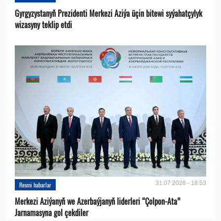
Gyrgyzystanyň Prezidenti Merkezi Aziýa üçin bitewi syýahatçylyk
wizasyny teklip etdi
31.07.2026 - 18:53
Resmi habarlar
Merkezi Aziýanyň we Azerbaýjanyň liderleri “Çolpon-Ata”
Jarnamasyna gol çekdiler