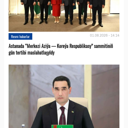
01.08.2026 - 14:14
Resmi habarlar
Astanada “Merkezi Aziýa — Koreýa Respublikasy” sammitiniň
gün tertibi maslahatlaşyldy