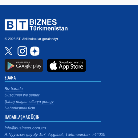
© 2026 BT. Ähli hukuklar goralandyr.
EDARA
Biz barada
Düzgünler we şertler
Şahsy maglumatlaryň goragy
Habarlaşmak üçin
HABARLAŞMAK ÜÇIN
info@business.com.tm
A.Nyýazow şaýoly 157, Aşgabat, Türkmenistan, 744000