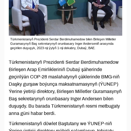
Türkmenistanyň Prezidenti Serdar Berdimuhamedow bilen Birleşen Milletler
Guramasynyň Baş sekretarynyň orunbasary Inger Anderseniň arasynda
geçirilen duşuşyk, 2023-nji ýylyň 1-nji dekabry, Dubaý, BAE.
Türkmenistanyň Prezidenti Serdar Berdimuhamedow
Birleşen Arap Emirlikleriniň Dubaý şäherinde
geçirilýän COP-28 maslahatynyň çäklerinde BMG-niň
Daşky gurşaw boýunça maksatnamasynyň (ÝUNEP)
Ýerine ýetiriji direktory, Birleşen Milletler Guramasynyň
Baş sekretarynyň orunbasary Inger Andersen bilen
duşuşdy. Bu barada Türkmenistanyň resmi metbugaty
anna güni habar berdi.
Türkmenistanyň döwlet Baştutany we ÝUNEP-niň
Ýerine ýetiriji direktory mähirli salamlaşyp, tebigaty