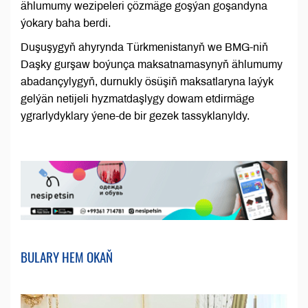
ählumumy wezipeleri çözmäge goşýan goşandyna
ýokary baha berdi.
Duşuşygyň ahyrynda Türkmenistanyň we BMG-niň
Daşky gurşaw boýunça maksatnamasynyň ählumumy
abadançylygyň, durnukly ösüşiň maksatlaryna laýyk
gelýän netijeli hyzmatdaşlygy dowam etdirmäge
ygrarlydyklary ýene-de bir gezek tassyklanyldy.
BULARY HEM OKAŇ