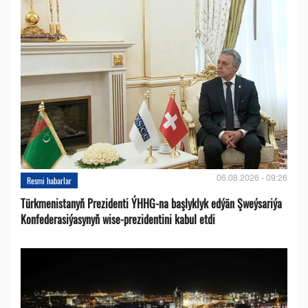
06.08.2026 - 09:26
Resmi habarlar
Türkmenistanyň Prezidenti ÝHHG-na başlyklyk edýän Şweýsariýa
Konfederasiýasynyň wise-prezidentini kabul etdi