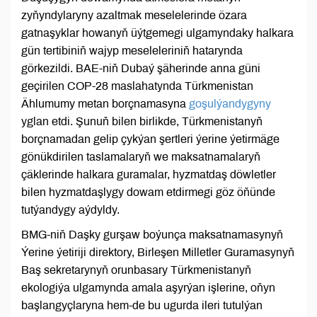
zyňyndylaryny azaltmak meselelerinde özara
gatnaşyklar howanyň üýtgemegi ulgamyndaky halkara
gün tertibiniň wajyp meseleleriniň hatarynda
görkezildi. BAE-niň Dubaý şäherinde anna güni
geçirilen COP-28 maslahatynda Türkmenistan
Ählumumy metan borçnamasyna
goşulýandygyny
yglan etdi. Şunuň bilen birlikde, Türkmenistanyň
borçnamadan gelip çykýan şertleri ýerine ýetirmäge
gönükdirilen taslamalaryň we maksatnamalaryň
çäklerinde halkara guramalar, hyzmatdaş döwletler
bilen hyzmatdaşlygy dowam etdirmegi göz öňünde
tutýandygy aýdyldy.
BMG-niň Daşky gurşaw boýunça maksatnamasynyň
Ýerine ýetiriji direktory, Birleşen Milletler Guramasynyň
Baş sekretarynyň orunbasary Türkmenistanyň
ekologiýa ulgamynda amala aşyrýan işlerine, oňyn
başlangyçlaryna hem-de bu ugurda ileri tutulýan