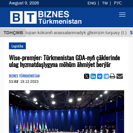
Awgust 9, 2026
ENG
TM
РУС
Toggl
navig
$12935,
TDHÇMB
Buýan köküniň arassalanmadyk glisirrizin turşusy (t.)
Logistika
Wise-premýer: Türkmenistan GDA-nyň çäklerinde
ulag hyzmatdaşlygyna möhüm ähmiýet berýär
BIZNES TÜRKMENISTAN
11:02
19.12.2023