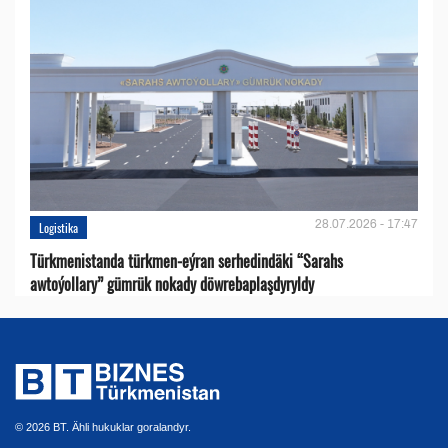
28.07.2026 - 17:47
Logistika
Türkmenistanda türkmen-eýran serhedindäki “Sarahs
awtoýollary” gümrük nokady döwrebaplaşdyryldy
© 2026 BT. Ähli hukuklar goralandyr.