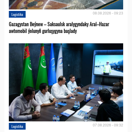
08.08.2026 - 09:23
Logistika
Gazagystan Beýnew – Saksaulsk aralygyndaky Aral–Hazar
awtomobil ýolunyň gurluşygyna başlady
07.08.2026 - 09:32
Logistika