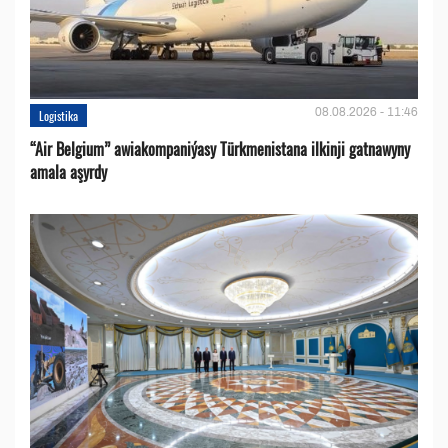
08.08.2026 - 11:46
Logistika
“Air Belgium” awiakompaniýasy Türkmenistana ilkinji gatnawyny
amala aşyrdy