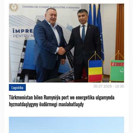
30.07.2026 - 15:35
Logistika
Türkmenistan bilen Rumyniýa port we energetika ulgamynda
hyzmatdaşlygyny ösdürmegi maslahatlaşdy