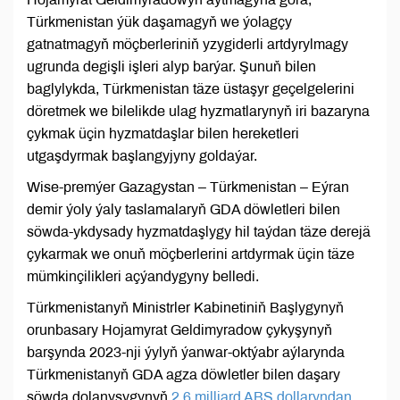
Türkmenistan ýük daşamagyň we ýolagçy
gatnatmagyň möçberleriniň yzygiderli artdyrylmagy
ugrunda degişli işleri alyp barýar. Şunuň bilen
baglylykda, Türkmenistan täze üstaşyr geçelgelerini
döretmek we bilelikde ulag hyzmatlarynyň iri bazaryna
çykmak üçin hyzmatdaşlar bilen hereketleri
utgaşdyrmak başlangyjyny goldaýar.
Wise-premýer Gazagystan – Türkmenistan – Eýran
demir ýoly ýaly taslamalaryň GDA döwletleri bilen
söwda-ykdysady hyzmatdaşlygy hil taýdan täze derejä
çykarmak we onuň möçberlerini artdyrmak üçin täze
mümkinçilikleri açýandygyny belledi.
Türkmenistanyň Ministrler Kabinetiniň Başlygynyň
orunbasary Hojamyrat Geldimyradow çykyşynyň
barşynda 2023-nji ýylyň ýanwar-oktýabr aýlarynda
Türkmenistanyň GDA agza döwletler bilen daşary
söwda dolanyşygynyň
2,6 milliard ABŞ dollaryndan