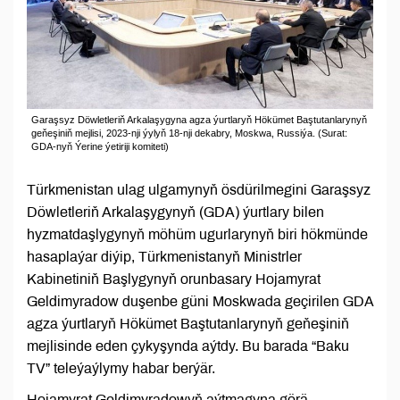
Garaşsyz Döwletleriň Arkalaşygyna agza ýurtlaryň Hökümet Baştutanlarynyň
geňeşiniň mejlisi, 2023-nji ýylyň 18-nji dekabry, Moskwa, Russiýa. (Surat:
GDA-nyň Ýerine ýetiriji komiteti)
Türkmenistan ulag ulgamynyň ösdürilmegini Garaşsyz
Döwletleriň Arkalaşygynyň (GDA) ýurtlary bilen
hyzmatdaşlygynyň möhüm ugurlarynyň biri hökmünde
hasaplaýar diýip, Türkmenistanyň Ministrler
Kabinetiniň Başlygynyň orunbasary Hojamyrat
Geldimyradow duşenbe güni Moskwada geçirilen GDA
agza ýurtlaryň Hökümet Baştutanlarynyň geňeşiniň
mejlisinde eden çykyşynda aýtdy. Bu barada “Baku
TV” teleýaýlymy habar berýär.
Hojamyrat Geldimyradowyň aýtmagyna görä,