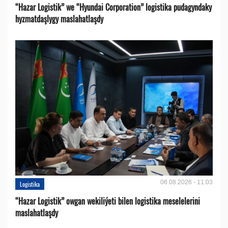
“Hazar Logistik” we “Hyundai Corporation” logistika pudagyndaky
hyzmatdaşlygy maslahatlaşdy
06.08.2026 - 11:03
Logistika
“Hazar Logistik” owgan wekiliýeti bilen logistika meselelerini
maslahatlaşdy