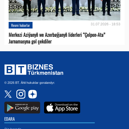
31.07.2026 - 18:53
Resmi habarlar
Merkezi Aziýanyň we Azerbaýjanyň liderleri “Çolpon-Ata”
Jarnamasyna gol çekdiler
© 2026 BT. Ähli hukuklar goralandyr.
EDARA