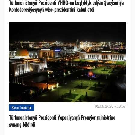
Türkmenistanyň Prezidenti ÝHHG-na başlyklyk edýän Şweýsariýa
Konfederasiýasynyň wise-prezidentini kabul etdi
02.08.2026 - 16:57
Resmi habarlar
Türkmenistanyň Prezidenti Ýaponiýanyň Premýer-ministrine
gynanç bildirdi