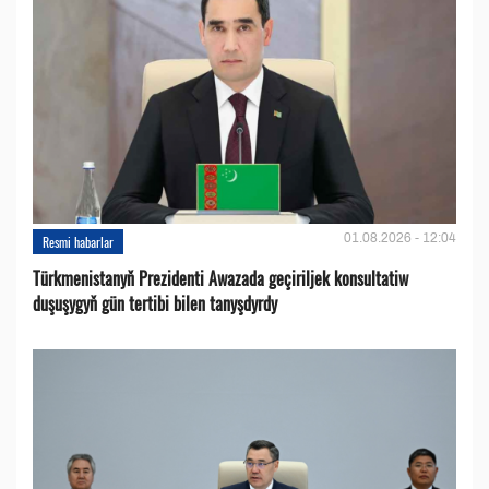
01.08.2026 - 12:04
Resmi habarlar
Türkmenistanyň Prezidenti Awazada geçiriljek konsultatiw
duşuşygyň gün tertibi bilen tanyşdyrdy