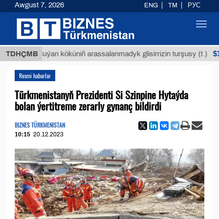
Awgust 7, 2026
ENG
TM
РУС
Toggl
navig
$12935,1
TDHÇMB
Buýan köküniň arassalanmadyk glisirrizin turşusy (t.)
Resmi habarlar
Türkmenistanyň Prezidenti Si Szinpine Hytaýda
bolan ýertitreme zerarly gynanç bildirdi
BIZNES TÜRKMENISTAN
10:15
20.12.2023