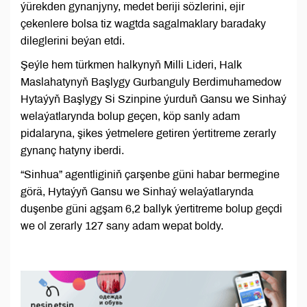
ýürekden gynanjyny, medet beriji sözlerini, ejir
çekenlere bolsa tiz wagtda sagalmaklary baradaky
dileglerini beýan etdi.
Şeýle hem türkmen halkynyň Milli Lideri, Halk
Maslahatynyň Başlygy Gurbanguly Berdimuhamedow
Hytaýyň Başlygy Si Szinpine ýurduň Gansu we Sinhaý
welaýatlarynda bolup geçen, köp sanly adam
pidalaryna, şikes ýetmelere getiren ýertitreme zerarly
gynanç hatyny iberdi.
“Sinhua” agentliginiň çarşenbe güni habar bermegine
görä, Hytaýyň Gansu we Sinhaý welaýatlarynda
duşenbe güni agşam 6,2 ballyk ýertitreme bolup geçdi
we ol zerarly 127 sany adam wepat boldy.