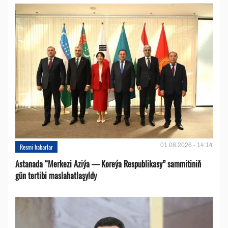
01.08.2026 - 14:14
Resmi habarlar
Astanada “Merkezi Aziýa — Koreýa Respublikasy” sammitiniň
gün tertibi maslahatlaşyldy