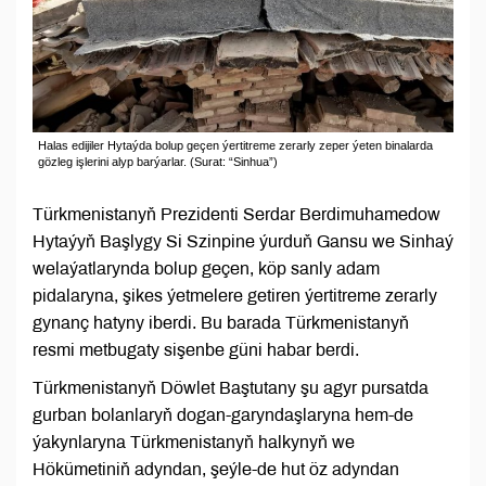
Halas edijiler Hytaýda bolup geçen ýertitreme zerarly zeper ýeten binalarda
gözleg işlerini alyp barýarlar. (Surat: “Sinhua”)
Türkmenistanyň Prezidenti Serdar Berdimuhamedow
Hytaýyň Başlygy Si Szinpine ýurduň Gansu we Sinhaý
welaýatlarynda bolup geçen, köp sanly adam
pidalaryna, şikes ýetmelere getiren ýertitreme zerarly
gynanç hatyny iberdi. Bu barada Türkmenistanyň
resmi metbugaty sişenbe güni habar berdi.
Türkmenistanyň Döwlet Baştutany şu agyr pursatda
gurban bolanlaryň dogan-garyndaşlaryna hem-de
ýakynlaryna Türkmenistanyň halkynyň we
Hökümetiniň adyndan, şeýle-de hut öz adyndan