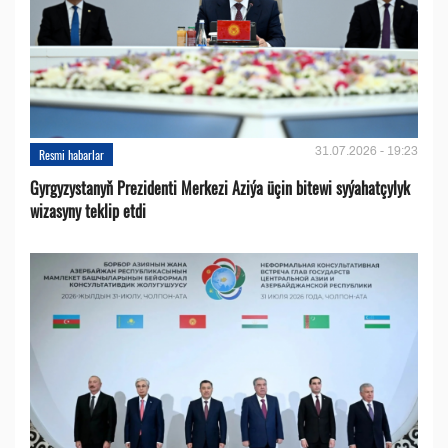
31.07.2026 - 19:23
Resmi habarlar
Gyrgyzystanyň Prezidenti Merkezi Aziýa üçin bitewi syýahatçylyk
wizasyny teklip etdi