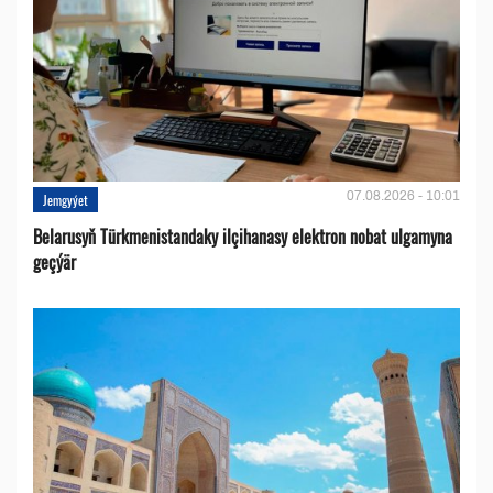
07.08.2026 - 10:01
Jemgyýet
Belarusyň Türkmenistandaky ilçihanasy elektron nobat ulgamyna
geçýär