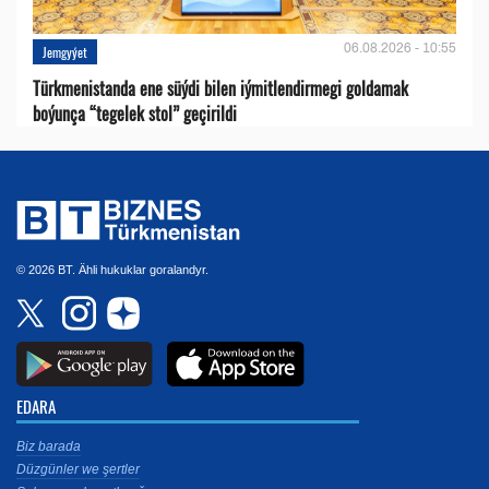
06.08.2026 - 10:55
Jemgyýet
Türkmenistanda ene süýdi bilen iýmitlendirmegi goldamak
boýunça “tegelek stol” geçirildi
© 2026 BT. Ähli hukuklar goralandyr.
EDARA
Biz barada
Düzgünler we şertler