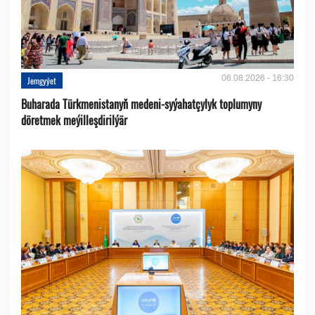
06.08.2026 - 16:30
Jemgyýet
Buharada Türkmenistanyň medeni-syýahatçylyk toplumyny
döretmek meýilleşdirilýär