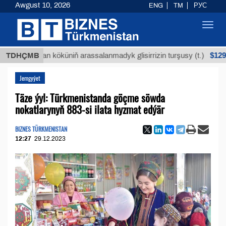
Awgust 10, 2026
ENG
TM
РУС
Toggl
navig
$12935,18
Buýan köküniň arassalanmadyk glisirrizin turşusy (t.)
TDHÇMB
Jemgyýet
Täze ýyl: Türkmenistanda göçme söwda
nokatlarynyň 883-si ilata hyzmat edýär
BIZNES TÜRKMENISTAN
12:27
29.12.2023