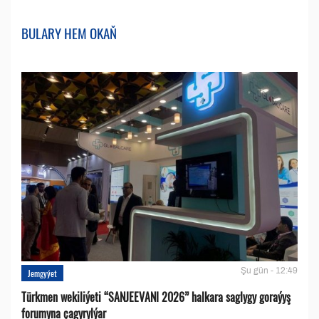
BULARY HEM OKAŇ
Şu gün - 12:49
Jemgyýet
Türkmen wekiliýeti “SANJEEVANI 2026” halkara saglygy goraýyş
forumyna çagyrylýar