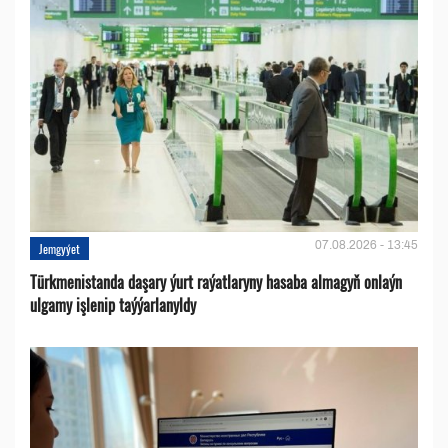
07.08.2026 - 13:45
Jemgyýet
Türkmenistanda daşary ýurt raýatlaryny hasaba almagyň onlaýn
ulgamy işlenip taýýarlanyldy