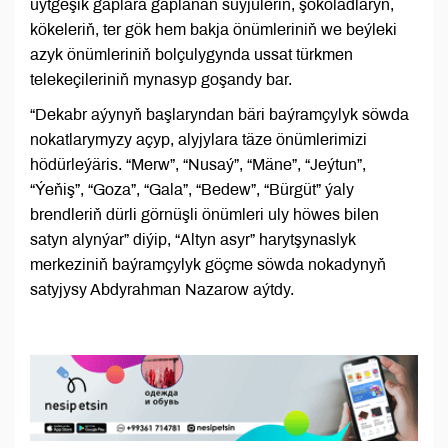
üýtgeşik gaplara gaplanan süýjüleriň, şokoladlaryň,
kökeleriň, ter gök hem bakja önümleriniň we beýleki
azyk önümleriniň bolçulygynda ussat türkmen
telekeçileriniň mynasyp goşandy bar.
“Dekabr aýynyň başlaryndan bäri baýramçylyk söwda
nokatlarymyzy açyp, alyjylara täze önümlerimizi
hödürleýäris. “Merw”, “Nusaý”, “Mäne”, “Jeýtun”,
“Ýeňiş”, “Goza”, “Gala”, “Bedew”, “Bürgüt” ýaly
brendleriň dürli görnüşli önümleri uly höwes bilen
satyn alynýar” diýip, “Altyn asyr” harytşynaslyk
merkeziniň baýramçylyk göçme söwda nokadynyň
satyjysy Abdyrahman Nazarow aýtdy.