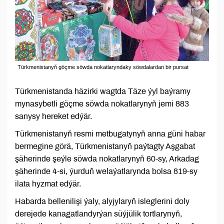
Türkmenistanyň göçme söwda nokatlaryndaky söwdalardan bir pursat
Türkmenistanda häzirki wagtda Täze ýyl baýramy
mynasybetli göçme söwda nokatlarynyň jemi 883
sanysy hereket edýär.
Türkmenistanyň resmi metbugatynyň anna güni habar
bermegine görä, Türkmenistanyň paýtagty Aşgabat
şäherinde şeýle söwda nokatlarynyň 60-sy, Arkadag
şäherinde 4-si, ýurduň welaýatlarynda bolsa 819-sy
ilata hyzmat edýär.
Habarda bellenilişi ýaly, alyjylaryň isleglerini doly
derejede kanagatlandyrýan süýjülik tortlarynyň,