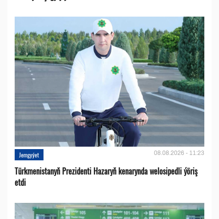
08.08.2026 - 11:23
Jemgyýet
Türkmenistanyň Prezidenti Hazaryň kenarynda welosipedli ýöriş
etdi