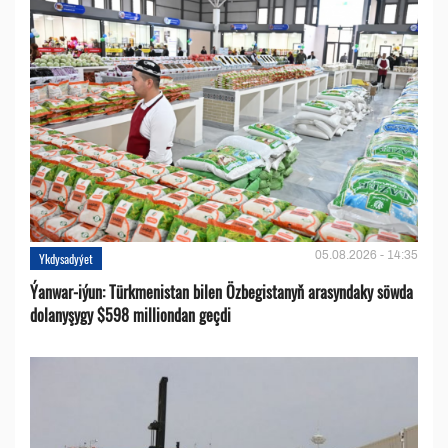
05.08.2026 - 14:35
Ykdysadyýet
Ýanwar-iýun: Türkmenistan bilen Özbegistanyň arasyndaky söwda
dolanyşygy $598 milliondan geçdi