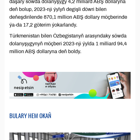
daşary söwda dolanyşygy 4,2 milliard ABŞ dollaryna
deň bolup, 2023-nji ýylyň degişli döwri bilen
deňeşdirilende 870,1 million ABŞ dollary möçberinde
ýa-da 17,2 göterim ýokarlandy.
Türkmenistan bilen Özbegistanyň arasyndaky söwda
dolanyşygynyň möçberi 2023-nji ýylda 1 milliard 94,4
million ABŞ dollaryna deň boldy.
BULARY HEM OKAŇ