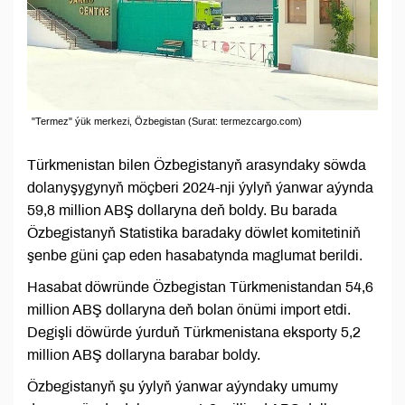
"Termez" ýük merkezi, Özbegistan (Surat: termezcargo.com)
Türkmenistan bilen Özbegistanyň arasyndaky söwda
dolanyşygynyň möçberi 2024-nji ýylyň ýanwar aýynda
59,8 million ABŞ dollaryna deň boldy. Bu barada
Özbegistanyň Statistika baradaky döwlet komitetiniň
şenbe güni çap eden hasabatynda maglumat berildi.
Hasabat döwründe Özbegistan Türkmenistandan 54,6
million ABŞ dollaryna deň bolan önümi import etdi.
Degişli döwürde ýurduň Türkmenistana eksporty 5,2
million ABŞ dollaryna barabar boldy.
Özbegistanyň şu ýylyň ýanwar aýyndaky umumy