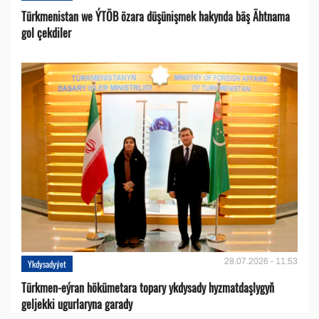
Türkmenistan we ÝTÖB özara düşünişmek hakynda bäş Ähtnama
gol çekdiler
28.07.2026 - 11:53
Ykdysadyýet
Türkmen-eýran hökümetara topary ykdysady hyzmatdaşlygyň
geljekki ugurlaryna garady