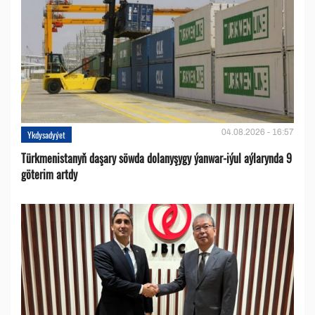
04.08.2026 - 16:57
Ykdysadyýet
Türkmenistanyň daşary söwda dolanyşygy ýanwar-iýul aýlarynda 9
göterim artdy