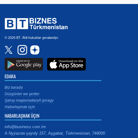
© 2026 BT. Ähli hukuklar goralandyr.
EDARA
Biz barada
Düzgünler we şertler
Şahsy maglumatlaryň goragy
Habarlaşmak üçin
HABARLAŞMAK ÜÇIN
info@business.com.tm
A.Nyýazow şaýoly 157, Aşgabat, Türkmenistan, 744000