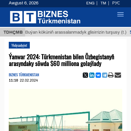
Awgust 6, 2026
ENG
TM
РУС
Toggl
navig
$12935,
TDHÇMB
Buýan köküniň arassalanmadyk glisirrizin turşusy (t.)
Ykdysadyýet
Ýanwar 2024: Türkmenistan bilen Özbegistanyň
arasyndaky söwda $60 milliona golaýlady
BIZNES TÜRKMENISTAN
11:10
22.02.2024