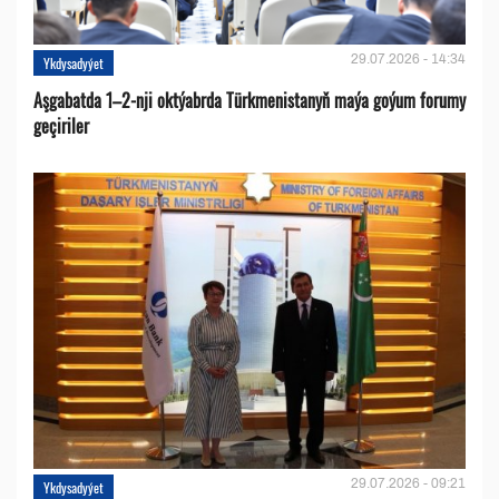
29.07.2026 - 14:34
Ykdysadyýet
Aşgabatda 1–2-nji oktýabrda Türkmenistanyň maýa goýum forumy
geçiriler
29.07.2026 - 09:21
Ykdysadyýet