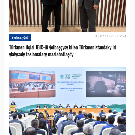
31.07.2026 - 16:53
Ykdysadyýet
Türkmen ilçisi JBIC-iň ýolbaşçysy bilen Türkmenistandaky iri
ykdysady taslamalary maslahatlaşdy