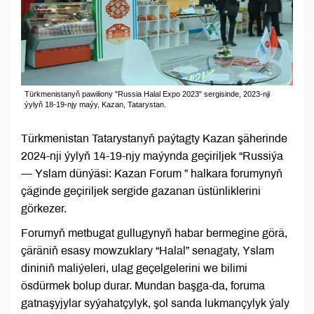
Türkmenistanyň pawiliony "Russia Halal Expo 2023" sergisinde, 2023-nji
ýylyň 18-19-njy maýy, Kazan, Tatarystan.
Türkmenistan Tatarystanyň paýtagty Kazan şäherinde
2024-nji ýylyň 14-19-njy maýynda geçiriljek “Russiýa
— Yslam dünýäsi: Kazan Forum ” halkara forumynyň
çäginde geçiriljek sergide gazanan üstünliklerini
görkezer.
Forumyň metbugat gullugynyň habar bermegine görä,
çäräniň esasy mowzuklary “Halal” senagaty, Yslam
dininiň maliýeleri, ulag geçelgelerini we bilimi
ösdürmek bolup durar. Mundan başga-da, foruma
gatnaşyjylar syýahatçylyk, şol sanda lukmançylyk ýaly