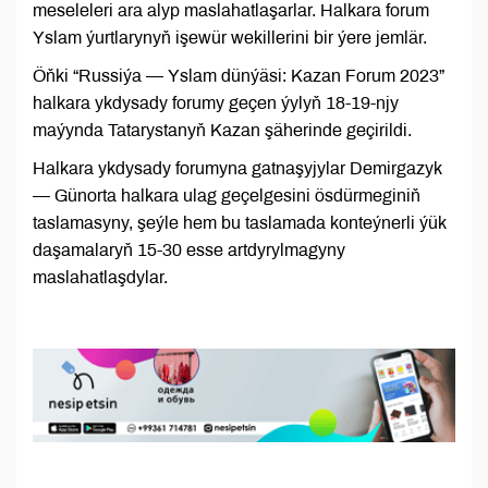
meseleleri ara alyp maslahatlaşarlar. Halkara forum
Yslam ýurtlarynyň işewür wekillerini bir ýere jemlär.
Öňki “Russiýa — Yslam dünýäsi: Kazan Forum 2023”
halkara ykdysady forumy geçen ýylyň 18-19-njy
maýynda Tatarystanyň Kazan şäherinde geçirildi.
Halkara ykdysady forumyna gatnaşyjylar Demirgazyk
— Günorta halkara ulag geçelgesini ösdürmeginiň
taslamasyny, şeýle hem bu taslamada konteýnerli ýük
daşamalaryň 15-30 esse artdyrylmagyny
maslahatlaşdylar.