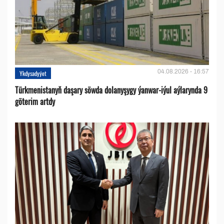
04.08.2026 - 16:57
Ykdysadyýet
Türkmenistanyň daşary söwda dolanyşygy ýanwar-iýul aýlarynda 9
göterim artdy