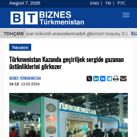
Awgust 7, 2026
ENG
TM
РУС
Toggl
navig
$12935,18
TDHÇMB
Buýan köküniň arassalanmadyk glisirrizin turşusy (t.)
Ykdysadyýet
Türkmenistan Kazanda geçiriljek sergide gazanan
üstünliklerini görkezer
BIZNES TÜRKMENISTAN
14:12
13.03.2024