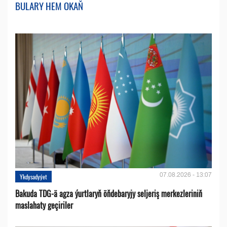
BULARY HEM OKAŇ
07.08.2026 - 13:07
Ykdysadyýet
Bakuda TDG-ä agza ýurtlaryň öňdebaryjy seljeriş merkezleriniň
maslahaty geçiriler