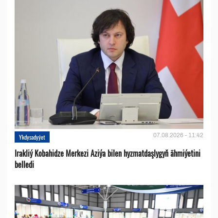
07.08.2026 - 11:42
Ykdysadyýet
Irakliý Kobahidze Merkezi Aziýa bilen hyzmatdaşlygyň ähmiýetini
belledi