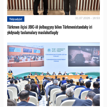
31.07.2026 - 16:53
Ykdysadyýet
Türkmen ilçisi JBIC-iň ýolbaşçysy bilen Türkmenistandaky iri
ykdysady taslamalary maslahatlaşdy