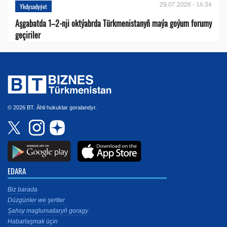
29.07.2026 - 14:34
Ykdysadyýet
Aşgabatda 1–2-nji oktýabrda Türkmenistanyň maýa goýum forumy
geçiriler
© 2026 BT. Ähli hukuklar goralandyr.
EDARA
Biz barada
Düzgünler we şertler
Şahsy maglumatlaryň goragy
Habarlaşmak üçin