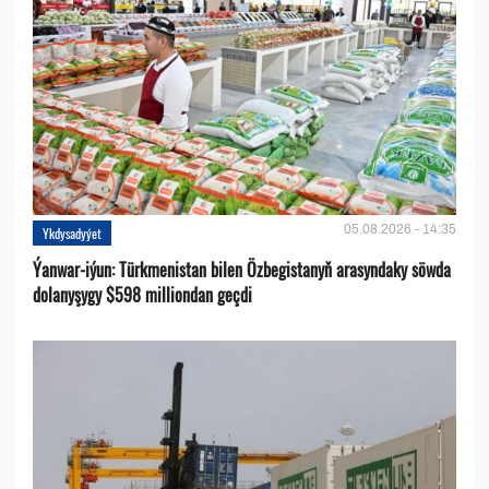
05.08.2026 - 14:35
Ykdysadyýet
Ýanwar-iýun: Türkmenistan bilen Özbegistanyň arasyndaky söwda
dolanyşygy $598 milliondan geçdi