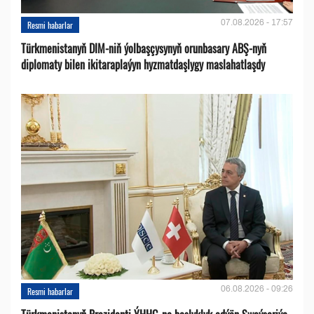
07.08.2026 - 17:57
Resmi habarlar
Türkmenistanyň DIM-niň ýolbaşçysynyň orunbasary ABŞ-nyň
diplomaty bilen ikitaraplaýyn hyzmatdaşlygy maslahatlaşdy
06.08.2026 - 09:26
Resmi habarlar