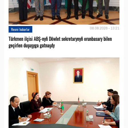
08.08.2026 - 13:21
Resmi habarlar
Türkmen ilçisi ABŞ-nyň Döwlet sekretarynyň orunbasary bilen
geçirlen duşuşyga gatnaşdy