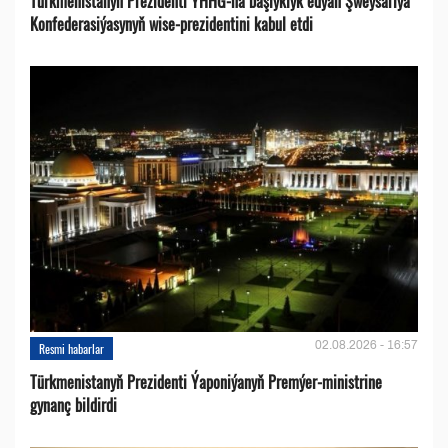
Türkmenistanyň Prezidenti ÝHHG-na başlyklyk edýän Şweýsariýa
Konfederasiýasynyň wise-prezidentini kabul etdi
02.08.2026 - 16:57
Resmi habarlar
Türkmenistanyň Prezidenti Ýaponiýanyň Premýer-ministrine
gynanç bildirdi