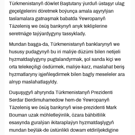
Türkmenistanyň döwlet Baştutany ýurduň üstaşyr ulag
geçelgelerini döretmek boýunça amala aşyrylýan
taslamalara gatnaşmak babatda Ýewropanyň
Täzeleniş we ösüş bankynyň anyk tekliplerine
seretmäge taýýardygyny tassyklady.
Mundan başga-da, Türkmenistanyň banklarynyň we
hususy pudagynyň bu iri maliýe düzümi bilen netijeli
hyzmatdaşlygyny pugtalandyrmak, şol sanda kiçi we
orta telekeçiligi ösdürmek, maliýe-karz, maslahat beriş
hyzmatlaryny işjeňleşdirmek bilen bagly meseleler ara
alnyp maslahatlaşyldy.
Duşuşygyň ahyrynda Türkmenistanyň Prezidenti
Serdar Berdimuhamedow hem-de Ýewropanyň
Täzeleniş we ösüş bankynyň wise-prezidenti Mark
Bouman uzak möhletleýinlik, özara bähbitlilik
esasynda guralýan ikitaraplaýyn hyzmatdaşlygyň
mundan beýläk-de üstünlikli dowam etdiriljekdigine