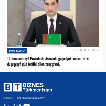
01.08.2026 - 12:04
Resmi habarlar
Türkmenistanyň Prezidenti Awazada geçiriljek konsultatiw
duşuşygyň gün tertibi bilen tanyşdyrdy
© 2026 BT. Ähli hukuklar goralandyr.