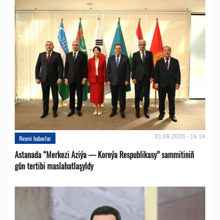
01.08.2026 - 14:14
Resmi habarlar
Astanada “Merkezi Aziýa — Koreýa Respublikasy” sammitiniň
gün tertibi maslahatlaşyldy