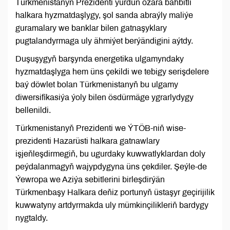
Türkmenistanyň Prezidenti ýurduň özara bähbitli
halkara hyzmatdaşlygy, şol sanda abraýly maliýe
guramalary we banklar bilen gatnaşyklary
pugtalandyrmaga uly ähmiýet berýändigini aýtdy.
Duşuşygyň barşynda energetika ulgamyndaky
hyzmatdaşlyga hem üns çekildi we tebigy serişdelere
baý döwlet bolan Türkmenistanyň bu ulgamy
diwersifikasiýa ýoly bilen ösdürmäge ygrarlydygy
bellenildi.
Türkmenistanyň Prezidenti we ÝTÖB-niň wise-
prezidenti Hazarüsti halkara gatnawlary
işjeňleşdirmegiň, bu ugurdaky kuwwatlyklardan doly
peýdalanmagyň wajypdygyna üns çekdiler. Şeýle-de
Ýewropa we Aziýa sebitlerini birleşdirýän
Türkmenbaşy Halkara deňiz portunyň üstaşyr geçirijilik
kuwwatyny artdyrmakda uly mümkinçilikleriň bardygy
nygtaldy.