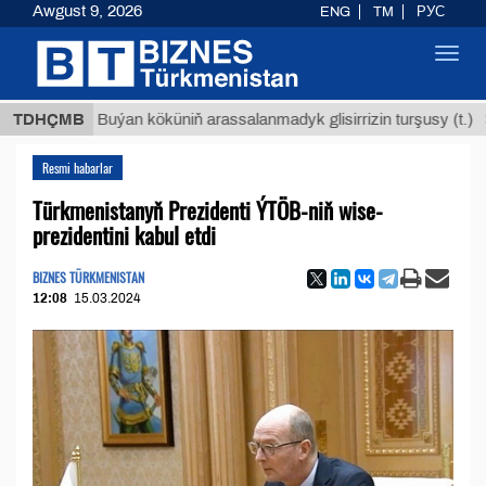
Awgust 9, 2026
ENG
TM
РУС
Toggl
navig
$12935,
TDHÇMB
Buýan köküniň arassalanmadyk glisirrizin turşusy (t.)
Resmi habarlar
Türkmenistanyň Prezidenti ÝTÖB-niň wise-
prezidentini kabul etdi
BIZNES TÜRKMENISTAN
12:08
15.03.2024