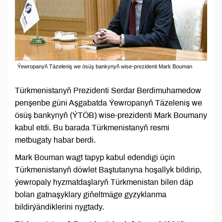
Ýewropanyň Täzeleniş we ösüş bankynyň wise-prezidenti Mark Bouman
Türkmenistanyň Prezidenti Serdar Berdimuhamedow
penşenbe güni Aşgabatda Ýewropanyň Täzeleniş we
ösüş bankynyň (ÝTÖB) wise-prezidenti Mark Boumany
kabul etdi. Bu barada Türkmenistanyň resmi
metbugaty habar berdi.
Mark Bouman wagt tapyp kabul edendigi üçin
Türkmenistanyň döwlet Baştutanyna hoşallyk bildirip,
ýewropaly hyzmatdaşlaryň Türkmenistan bilen däp
bolan gatnaşyklary giňeltmäge gyzyklanma
bildirýändiklerini nygtady.