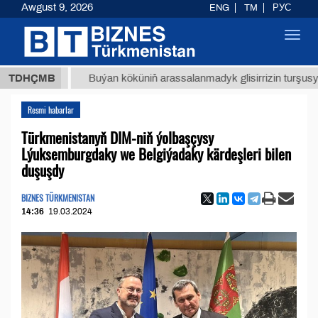
Awgust 9, 2026
ENG
TM
РУС
Toggl
navig
ТМТ
$1
TDHÇMB
Buýan köküniň arassalanmadyk glisirrizin turşusy (t.)
Resmi habarlar
Türkmenistanyň DIM-niň ýolbaşçysy
Lýuksemburgdaky we Belgiýadaky kärdeşleri bilen
duşuşdy
BIZNES TÜRKMENISTAN
14:36
19.03.2024