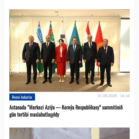
01.08.2026 - 14:14
Resmi habarlar
Astanada “Merkezi Aziýa — Koreýa Respublikasy” sammitiniň
gün tertibi maslahatlaşyldy