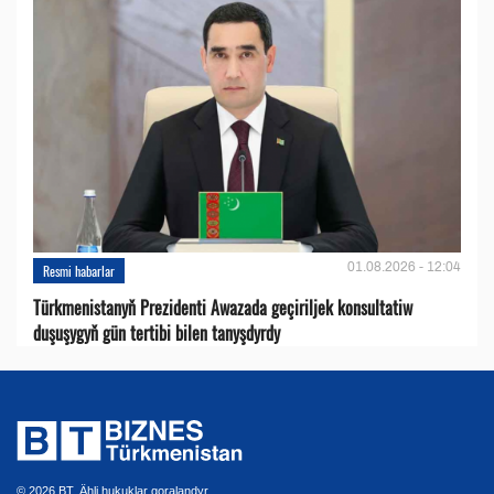
01.08.2026 - 12:04
Resmi habarlar
Türkmenistanyň Prezidenti Awazada geçiriljek konsultatiw
duşuşygyň gün tertibi bilen tanyşdyrdy
© 2026 BT. Ähli hukuklar goralandyr.