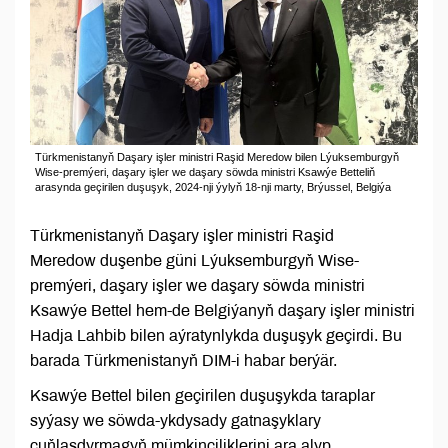
Türkmenistanyň Daşary işler ministri Raşid Meredow bilen Lýuksemburgyň
Wise-premýeri, daşary işler we daşary söwda ministri Ksawýe Betteliň
arasynda geçirilen duşuşyk, 2024-nji ýylyň 18-nji marty, Brýussel, Belgiýa
Türkmenistanyň Daşary işler ministri Raşid
Meredow duşenbe güni Lýuksemburgyň Wise-
premýeri, daşary işler we daşary söwda ministri
Ksawýe Bettel hem-de Belgiýanyň daşary işler ministri
Hadja Lahbib bilen aýratynlykda duşuşyk geçirdi. Bu
barada Türkmenistanyň DIM-i habar berýär.
Ksawýe Bettel bilen geçirilen duşuşykda taraplar
syýasy we söwda-ykdysady gatnaşyklary
çuňlaşdyrmagyň mümkinçiliklerini ara alyp