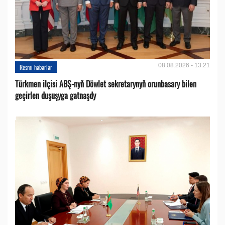
08.08.2026 - 13:21
Resmi habarlar
Türkmen ilçisi ABŞ-nyň Döwlet sekretarynyň orunbasary bilen
geçirlen duşuşyga gatnaşdy