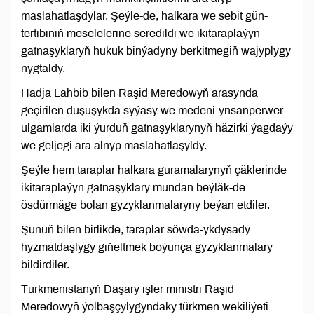
maslahatlaşdylar. Şeýle-de, halkara we sebit gün-
tertibiniň meselelerine seredildi we ikitaraplaýyn
gatnaşyklaryň hukuk binýadyny berkitmegiň wajyplygy
nygtaldy.
Hadja Lahbib bilen Raşid Meredowyň arasynda
geçirilen duşuşykda syýasy we medeni-ynsanperwer
ulgamlarda iki ýurduň gatnaşyklarynyň häzirki ýagdaýy
we geljegi ara alnyp maslahatlaşyldy.
Şeýle hem taraplar halkara guramalarynyň çäklerinde
ikitaraplaýyn gatnaşyklary mundan beýläk-de
ösdürmäge bolan gyzyklanmalaryny beýan etdiler.
Şunuň bilen birlikde, taraplar söwda-ykdysady
hyzmatdaşlygy giňeltmek boýunça gyzyklanmalary
bildirdiler.
Türkmenistanyň Daşary işler ministri Raşid
Meredowyň ýolbaşçylygyndaky türkmen wekiliýeti