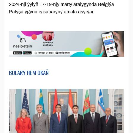
2024-nji ýylyň 17-19-njy marty aralygynda Belgiýa
Patyşalygyna iş saparyny amala aşyrýar.
BULARY HEM OKAŇ