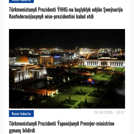
Türkmenistanyň Prezidenti ÝHHG-na başlyklyk edýän Şweýsariýa
Konfederasiýasynyň wise-prezidentini kabul etdi
02.08.2026 - 16:57
Resmi habarlar
Türkmenistanyň Prezidenti Ýaponiýanyň Premýer-ministrine
gynanç bildirdi