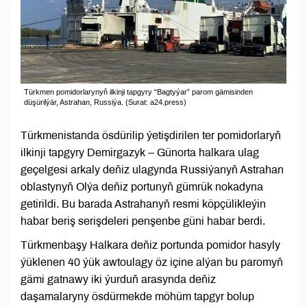
Türkmen pomidorlarynyň ilkinji tapgyry “Bagtyýar” parom gämisinden
düşürilýär, Astrahan, Russiýa. (Surat: a24.press)
Türkmenistanda ösdürilip ýetişdirilen ter pomidorlaryň
ilkinji tapgyry Demirgazyk – Günorta halkara ulag
geçelgesi arkaly deňiz ulagynda Russiýanyň Astrahan
oblastynyň Olýa deňiz portunyň gümrük nokadyna
getirildi. Bu barada Astrahanyň resmi köpçülikleýin
habar beriş serişdeleri penşenbe güni habar berdi.
Türkmenbaşy Halkara deňiz portunda pomidor hasyly
ýüklenen 40 ýük awtoulagy öz içine alýan bu paromyň
gämi gatnawy iki ýurduň arasynda deňiz
daşamalaryny ösdürmekde möhüm tapgyr bolup