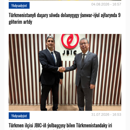
04.08.2026 - 16:57
Ykdysadyýet
Türkmenistanyň daşary söwda dolanyşygy ýanwar-iýul aýlarynda 9
göterim artdy
31.07.2026 - 16:53
Ykdysadyýet
Türkmen ilçisi JBIC-iň ýolbaşçysy bilen Türkmenistandaky iri