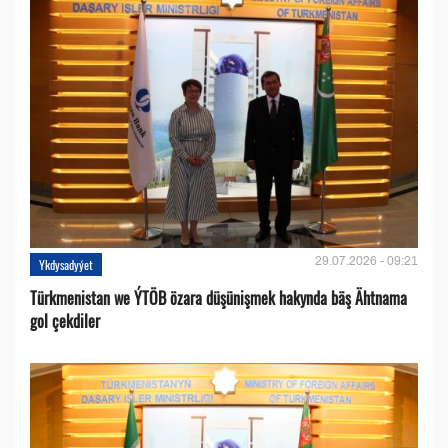
29.07.2026 - 09:21
Ykdysadyýet
Türkmenistan we ÝTÖB özara düşünişmek hakynda bäş Ähtnama
gol çekdiler