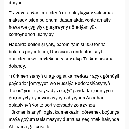
durýar.
Tiz zaýalanýan önümleriň durnuklylygyny saklamak
maksady bilen bu önümi daşamakda ýörite amatly
howa we çyglylyk gurşawyny döredýän ýük
konteýnerleri ulanyldy.
Habarda bellenişi ýaly, parom gämisi 800 tonna
belarus peýnirlerini, Russiýada öndürilen süýt
önümlerini we beýleki harytlary alyp Türkmenistana
dolandy.
“Türkmenistanyň Ulag-logistika merkezi” açyk görnüşli
paýdarlar jemgyýeti we Russiýa Federasiýasynyň
“Lotos” ýörite ykdysady zolagy” paýdarlar jemgyýeti
geçen ýylyň ýanwar aýynyň ahyrynda Astrahan
oblastynyň ýörite port ykdysady zolagynda
Türkmenistanyň logistika merkezini döretmek boýunça
maýa goýum taslamasyny durmuşa geçirmek hakynda
Ähtnama gol çekdiler.