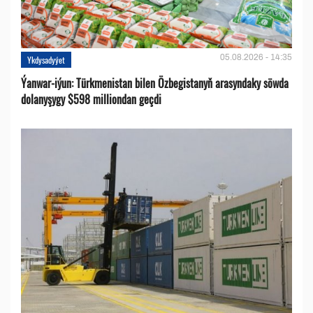
05.08.2026 - 14:35
Ykdysadyýet
Ýanwar-iýun: Türkmenistan bilen Özbegistanyň arasyndaky söwda
dolanyşygy $598 milliondan geçdi