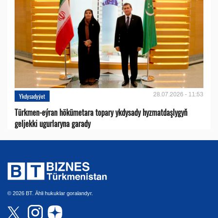
28.07.2026 - 11:53
Ykdysadyýet
Türkmen-eýran hökümetara topary ykdysady hyzmatdaşlygyň
geljekki ugurlaryna garady
© 2026 BT. Ähli hukuklar goralandyr.