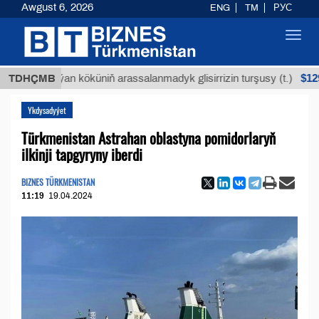
Awgust 6, 2026
ENG
TM
РУС
Toggl
navig
$12935,18
TDHÇMB
Buýan köküniň arassalanmadyk glisirrizin turşusy (t.)
Ykdysadyýet
Türkmenistan Astrahan oblastyna pomidorlaryň
ilkinji tapgyryny iberdi
BIZNES TÜRKMENISTAN
11:19
19.04.2024