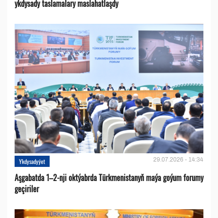
ykdysady taslamalary maslahatlaşdy
29.07.2026 - 14:34
Ykdysadyýet
Aşgabatda 1–2-nji oktýabrda Türkmenistanyň maýa goýum forumy
geçiriler