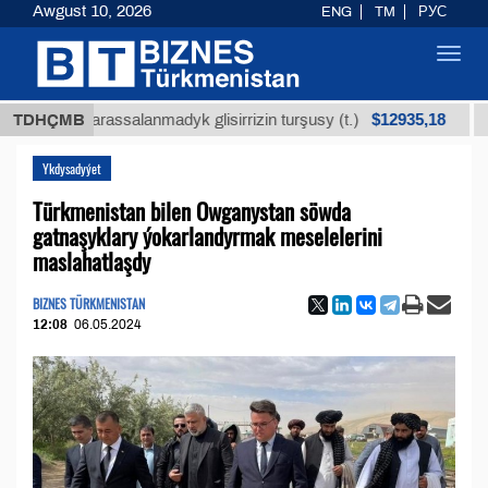
Awgust 10, 2026
ENG
TM
РУС
Toggl
navig
$12935,18
iň arassalanmadyk glisirrizin turşusy (t.)
TDHÇMB
Az kük
Ykdysadyýet
Türkmenistan bilen Owganystan söwda
gatnaşyklary ýokarlandyrmak meselelerini
maslahatlaşdy
BIZNES TÜRKMENISTAN
12:08
06.05.2024