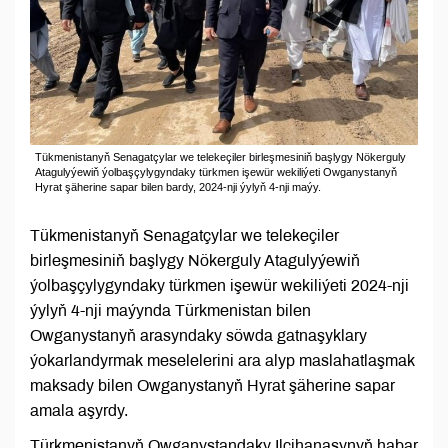
Tükmenistanyň Senagatçylar we telekeçiler birleşmesiniň başlygy Nökerguly
Atagulyýewiň ýolbaşçylygyndaky türkmen işewür wekiliýeti Owganystanyň
Hyrat şäherine sapar bilen bardy, 2024-nji ýylyň 4-nji maýy.
Tükmenistanyň Senagatçylar we telekeçiler
birleşmesiniň başlygy Nökerguly Atagulyýewiň
ýolbaşçylygyndaky türkmen işewür wekiliýeti 2024-nji
ýylyň 4-nji maýynda Türkmenistan bilen
Owganystanyň arasyndaky söwda gatnaşyklary
ýokarlandyrmak meselelerini ara alyp maslahatlaşmak
maksady bilen Owganystanyň Hyrat şäherine sapar
amala aşyrdy.
Türkmenistanyň Owganystandaky Ilçihanasynyň habar