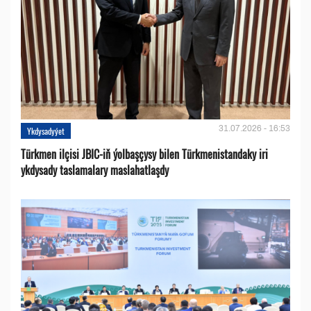
31.07.2026 - 16:53
Ykdysadyýet
Türkmen ilçisi JBIC-iň ýolbaşçysy bilen Türkmenistandaky iri
ykdysady taslamalary maslahatlaşdy