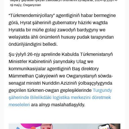
daşlary gaýtadan işleýän zawodlaryň önümlerini synlaýarlar, 2024-nji ýylyň 4-
nji maýy, Owganystan
“Türkmendemirýollary” agentliginiň habar bermegine
görä, Hyrat şäheriniň gubernatory häzirki wagtda
Hyratda bir müňe golaý zawodyň bardygyny we
welaýatda ähli önümleriň hususy pudak tarapyndan
öndürilýändigini belledi.
Şu ýylyň 26-njy aprelinde Kabulda Türkmenistanyň
Ministrler Kabinetiniň ýanyndaky Ulag we
kommunikasiýalar agentliginiň Baş direktory
Mämmethan Çakyýewiň we Owganystanyň söwda-
senagat ministri Nuriddin Aziziniň ýolbaşçylygynda
geçirilen türkmen-owgan gepleşiklerinde
Turgundy
şäherinde Bilelikdäki logistika merkezini döretmek
meseleleri
ara alnyp maslahatlaşyldy.