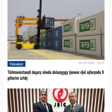
04.08.2026 - 16:57
Ykdysadyýet
Türkmenistanyň daşary söwda dolanyşygy ýanwar-iýul aýlarynda 9
göterim artdy