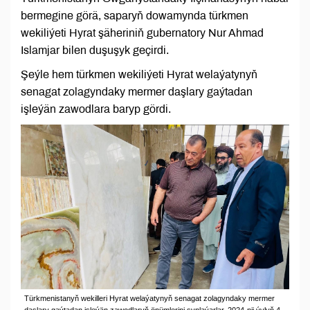
bermegine görä, saparyň dowamynda türkmen
wekiliýeti Hyrat şäheriniň gubernatory Nur Ahmad
Islamjar bilen duşuşyk geçirdi.
Şeýle hem türkmen wekiliýeti Hyrat welaýatynyň
senagat zolagyndaky mermer daşlary gaýtadan
işleýän zawodlara baryp gördi.
Türkmenistanyň wekilleri Hyrat welaýatynyň senagat zolagyndaky mermer