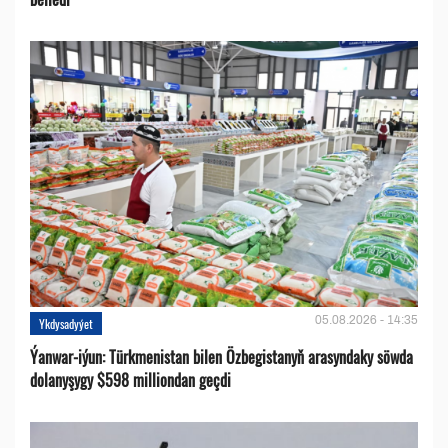
05.08.2026 - 14:35
Ykdysadyýet
Ýanwar-iýun: Türkmenistan bilen Özbegistanyň arasyndaky söwda
dolanyşygy $598 milliondan geçdi