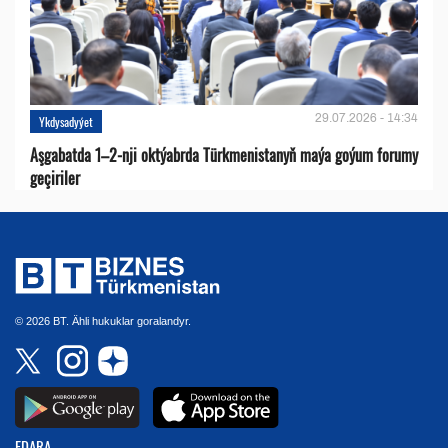
29.07.2026 - 14:34
Ykdysadyýet
Aşgabatda 1–2-nji oktýabrda Türkmenistanyň maýa goýum forumy
geçiriler
© 2026 BT. Ähli hukuklar goralandyr.
EDARA