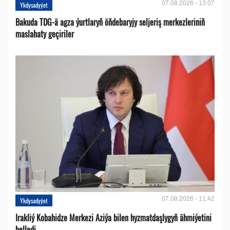
07.08.2026 - 13:07
Ykdysadyýet
Bakuda TDG-ä agza ýurtlaryň öňdebaryjy seljeriş merkezleriniň
maslahaty geçiriler
07.08.2026 - 11:42
Ykdysadyýet
Irakliý Kobahidze Merkezi Aziýa bilen hyzmatdaşlygyň ähmiýetini
belledi