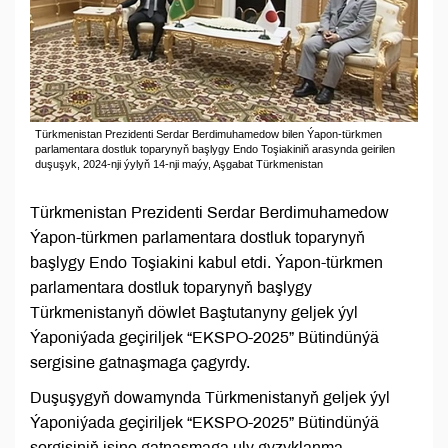
Türkmenistan Prezidenti Serdar Berdimuhamedow bilen Ýapon-türkmen
parlamentara dostluk toparynyň başlygy Endo Toşiakiniň arasynda geirilen
duşuşyk, 2024-nji ýylyň 14-nji maýy, Aşgabat Türkmenistan
Türkmenistan Prezidenti Serdar Berdimuhamedow
Ýapon-türkmen parlamentara dostluk toparynyň
başlygy Endo Toşiakini kabul etdi. Ýapon-türkmen
parlamentara dostluk toparynyň başlygy
Türkmenistanyň döwlet Baştutanyny geljek ýyl
Ýaponiýada geçiriljek “EKSPO-2025” Bütindünýä
sergisine gatnaşmaga çagyrdy.
Duşuşygyň dowamynda Türkmenistanyň geljek ýyl
Ýaponiýada geçiriljek “EKSPO-2025” Bütindünýä
sergisiniň işine gatnaşmaga uly gyzyklanma