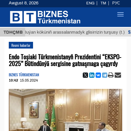
Awgust 8, 2026
ENG
TM
РУС
Toggl
navig
$12935,1
TDHÇMB
Buýan köküniň arassalanmadyk glisirrizin turşusy (t.)
Resmi habarlar
Endo Toşiaki Türkmenistanyň Prezidentini “EKSPO-
2025” Bütindünýä sergisine gatnaşmaga çagyrdy
BIZNES TÜRKMENISTAN
10:42
15.05.2024