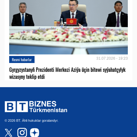
31.07.2026 - 19:23
Resmi habarlar
Gyrgyzystanyň Prezidenti Merkezi Aziýa üçin bitewi syýahatçylyk
wizasyny teklip etdi
© 2026 BT. Ähli hukuklar goralandyr.