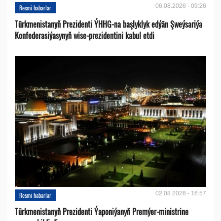
06.08.2026 - 09:26
Resmi habarlar
Türkmenistanyň Prezidenti ÝHHG-na başlyklyk edýän Şweýsariýa
Konfederasiýasynyň wise-prezidentini kabul etdi
02.08.2026 - 16:57
Resmi habarlar
Türkmenistanyň Prezidenti Ýaponiýanyň Premýer-ministrine