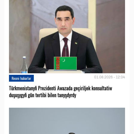
01.08.2026 - 12:04
Resmi habarlar
Türkmenistanyň Prezidenti Awazada geçiriljek konsultatiw
duşuşygyň gün tertibi bilen tanyşdyrdy