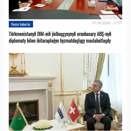
07.08.2026 - 17:57
Resmi habarlar
Türkmenistanyň DIM-niň ýolbaşçysynyň orunbasary ABŞ-nyň
diplomaty bilen ikitaraplaýyn hyzmatdaşlygy maslahatlaşdy