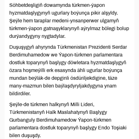
Söhbetdeşligiň dowamynda türkmen-ýapon
hyzmatdaşlygynyň ugurlary boýunça pikir alşyldy.
Şeýle hem taraplar medeni-ynsanperwer ulgamyň
türkmen-ýapon gatnaşyklarynyň aýrylmaz bölegi bolup
durýandygyny nygtadylar.
Duşuşygyň ahyrynda Türkmenistan Prezidenti Serdar
Berdimuhamedow we Ýapon-türkmen parlamentara
dostluk toparynyň başlygy döwletara hyzmatdaşlygyň
özara hoşmeýilli erk esasynda ähli ugurlar boýunça
mundan beýläk-de depginli ösdüriljekdigine, täze
many-mazmun bilen baýlaşdyryljakdygyna ynam
bildirdiler.
Şeýle-de türkmen halkynyň Milli Lideri,
Türkmenistanyň Halk Maslahatynyň Başlygy
Gurbanguly Berdimuhamedow Ýapon-türkmen
parlamentara dostluk toparynyň başlygy Endo Toşiaki
bilen duşuşdy.