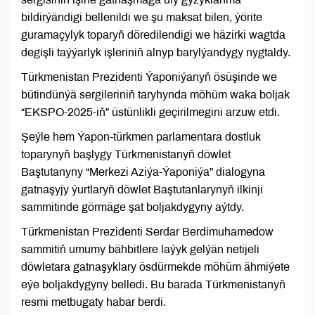
bildirýändigi bellenildi we şu maksat bilen, ýörite
guramaçylyk toparyň döredilendigi we häzirki wagtda
degişli taýýarlyk işleriniň alnyp barylýandygy nygtaldy.
Türkmenistan Prezidenti Ýaponiýanyň ösüşinde we
bütindünýä sergileriniň taryhynda möhüm waka boljak
“EKSPO-2025-iň” üstünlikli geçirilmegini arzuw etdi.
Şeýle hem Ýapon-türkmen parlamentara dostluk
toparynyň başlygy Türkmenistanyň döwlet
Baştutanyny “Merkezi Aziýa-Ýaponiýa” dialogyna
gatnaşyjy ýurtlaryň döwlet Baştutanlarynyň ilkinji
sammitinde görmäge şat boljakdygyny aýtdy.
Türkmenistan Prezidenti Serdar Berdimuhamedow
sammitiň umumy bähbitlere laýyk gelýän netijeli
döwletara gatnaşyklary ösdürmekde möhüm ähmiýete
eýe boljakdygyny belledi. Bu barada Türkmenistanyň
resmi metbugaty habar berdi.