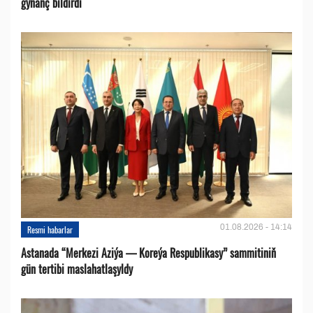
gynanç bildirdi
01.08.2026 - 14:14
Resmi habarlar
Astanada “Merkezi Aziýa — Koreýa Respublikasy” sammitiniň
gün tertibi maslahatlaşyldy