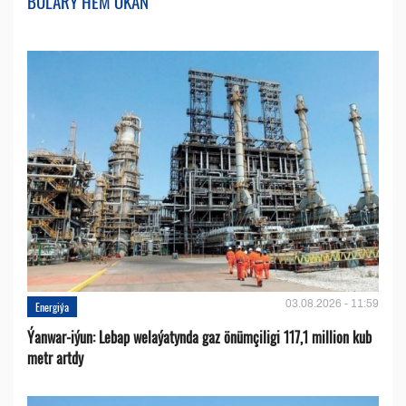
BULARY HEM OKAŇ
03.08.2026 - 11:59
Energiýa
Ýanwar-iýun: Lebap welaýatynda gaz önümçiligi 117,1 million kub
metr artdy