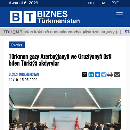
Awgust 6, 2026
ENG
TM
РУС
Toggl
navig
$12935,1
TDHÇMB
Buýan köküniň arassalanmadyk glisirrizin turşusy (t.)
Energiýa
Türkmen gazy Azerbaýjanyň we Gruziýanyň üsti
bilen Türkiýä akdyrylar
BIZNES TÜRKMENISTAN
11:10
15.05.2024