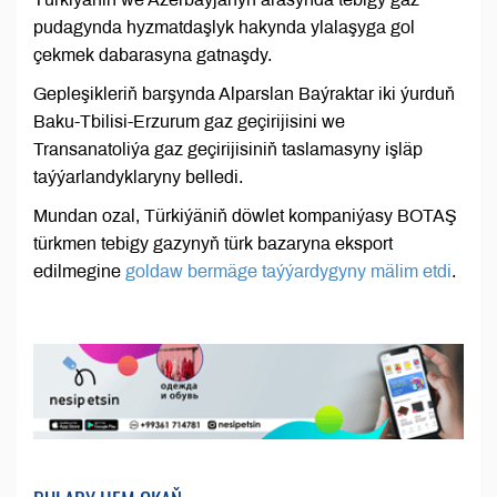
pudagynda hyzmatdaşlyk hakynda ylalaşyga gol
çekmek dabarasyna gatnaşdy.
Gepleşikleriň barşynda Alparslan Baýraktar iki ýurduň
Baku-Tbilisi-Erzurum gaz geçirijisini we
Transanatoliýa gaz geçirijisiniň taslamasyny işläp
taýýarlandyklaryny belledi.
Mundan ozal, Türkiýäniň döwlet kompaniýasy BOTAŞ
türkmen tebigy gazynyň türk bazaryna eksport
edilmegine
goldaw bermäge taýýardygyny mälim etdi
.