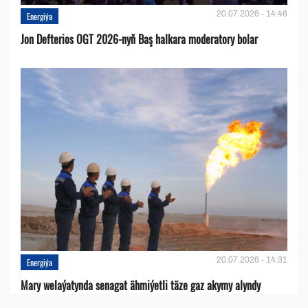
20.07.2026 - 14:46
Energiýa
Jon Defterios OGT 2026-nyň Baş halkara moderatory bolar
20.07.2026 - 14:31
Energiýa
Mary welaýatynda senagat ähmiýetli täze gaz akymy alyndy