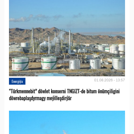
01.08.2026 - 13:57
Energiýa
“Türkmennebit” döwlet konserni TNGIZT-de bitum önümçiligini
döwrebaplaşdyrmagy meýilleşdirýär