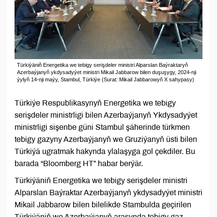
Türkiýäniň Energetika we tebigy serişdeler ministri Alparslan Baýraktaryň
Azerbaýjanyň ykdysadyýet ministri Mikail Jabbarow bilen duşuşygy, 2024-nji
ýylyň 14-nji maýy, Stambul, Türkiýe (Surat: Mikail Jabbarowyň X sahypasy)
Türkiýe Respublikasynyň Energetika we tebigy
serişdeler ministrligi bilen Azerbaýjanyň Ykdysadyýet
ministrligi sişenbe güni Stambul şäherinde türkmen
tebigy gazyny Azerbaýjanyň we Gruziýanyň üsti bilen
Türkiýä ugratmak hakynda ylalaşyga gol çekdiler. Bu
barada “Bloomberg HT” habar berýär.
Türkiýäniň Energetika we tebigy serişdeler ministri
Alparslan Baýraktar Azerbaýjanyň ykdysadyýet ministri
Mikail Jabbarow bilen bilelikde Stambulda geçirilen
Türkiýäniň we Azerbaýjanyň arasynda tebigy gaz