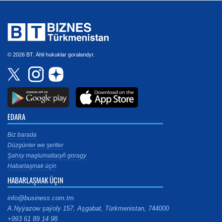
© 2026 BT. Ähli hukuklar goralandyr.
EDARA
Biz barada
Düzgünler we şertler
Şahsy maglumatlaryň goragy
Habarlaşmak üçin
HABARLAŞMAK ÜÇIN
info@business.com.tm
A.Nyýazow şaýoly 157, Aşgabat, Türkmenistan, 744000
+993 61 89 14 98