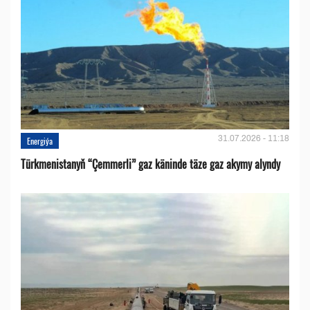
31.07.2026 - 11:18
Energiýa
Türkmenistanyň “Çemmerli” gaz käninde täze gaz akymy alyndy