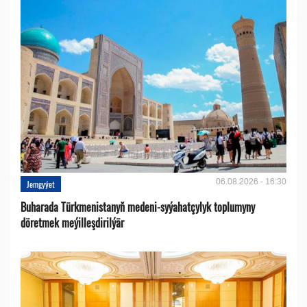
06.08.2026 - 16:30
Jemgyýet
Buharada Türkmenistanyň medeni-syýahatçylyk toplumyny
döretmek meýilleşdirilýär