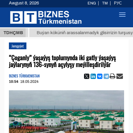
Awgust 8, 2026
ENG
TM
РУС
Toggl
navig
ТМТ
$1
TDHÇMB
Buýan köküniň arassalanmadyk glisirrizin turşusy (t.)
Jemgyýet
“Çoganly” ýaşaýyş toplumynda iki gatly ýaşaýyş
jaýlarynyň 136-synyň açylyşy meýilleşdirilýär
BIZNES TÜRKMENISTAN
10:54
18.05.2024