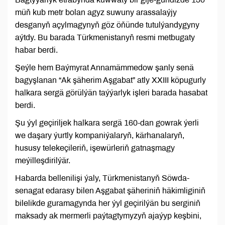
müň kub metr bolan agyz suwuny arassalaýjy
desganyň açylmagynyň göz öňünde tutulýandygyny
aýtdy. Bu barada Türkmenistanyň resmi metbugaty
habar berdi.
Şeýle hem Baýmyrat Annamämmedow şanly senä
bagyşlanan “Ak şäherim Aşgabat” atly XXIII köpugurly
halkara sergä görülýän taýýarlyk işleri barada hasabat
berdi.
Şu ýyl geçiriljek halkara sergä 160-dan gowrak ýerli
we daşary ýurtly kompaniýalaryň, kärhanalaryň,
hususy telekeçileriň, işewürleriň gatnaşmagy
meýilleşdirilýär.
Habarda bellenilişi ýaly, Türkmenistanyň Söwda-
senagat edarasy bilen Aşgabat şäheriniň häkimliginiň
bilelikde guramagynda her ýyl geçirilýän bu serginiň
maksady ak mermerli paýtagtymyzyň ajaýyp keşbini,