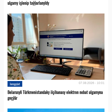
ulgamy işlenip taýýarlanyldy
07.08.2026 - 10:01
Jemgyýet
Belarusyň Türkmenistandaky ilçihanasy elektron nobat ulgamyna
geçýär