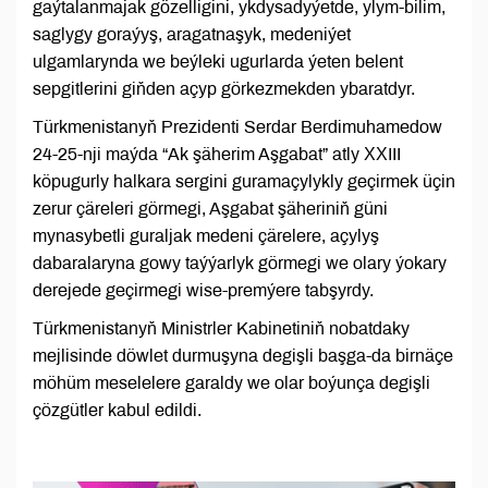
gaýtalanmajak gözelligini, ykdysadyýetde, ylym-bilim,
saglygy goraýyş, aragatnaşyk, medeniýet
ulgamlarynda we beýleki ugurlarda ýeten belent
sepgitlerini giňden açyp görkezmekden ybaratdyr.
Türkmenistanyň Prezidenti Serdar Berdimuhamedow
24-25-nji maýda “Ak şäherim Aşgabat” atly ХХIII
köpugurly halkara sergini guramaçylykly geçirmek üçin
zerur çäreleri görmegi, Aşgabat şäheriniň güni
mynasybetli guraljak medeni çärelere, açylyş
dabaralaryna gowy taýýarlyk görmegi we olary ýokary
derejede geçirmegi wise-premýere tabşyrdy.
Türkmenistanyň Ministrler Kabinetiniň nobatdaky
mejlisinde döwlet durmuşyna degişli başga-da birnäçe
möhüm meselelere garaldy we olar boýunça degişli
çözgütler kabul edildi.