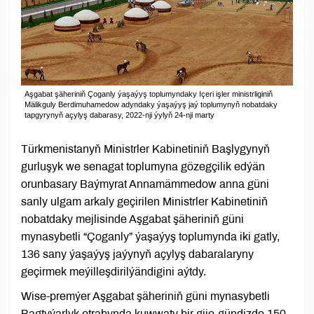
Aşgabat şäheriniň Çoganly ýaşaýyş toplumyndaky Içeri işler ministrliginiň
Mälikguly Berdimuhamedow adyndaky ýaşaýyş jaý toplumynyň nobatdaky
tapgyrynyň açylyş dabarasy, 2022-nji ýylyň 24-nji marty
Türkmenistanyň Ministrler Kabinetiniň Başlygynyň
gurluşyk we senagat toplumyna gözegçilik edýän
orunbasary Baýmyrat Annamämmedow anna güni
sanly ulgam arkaly geçirilen Ministrler Kabinetiniň
nobatdaky mejlisinde Aşgabat şäheriniň güni
mynasybetli “Çoganly” ýaşaýyş toplumynda iki gatly,
136 sany ýaşaýyş jaýynyň açylyş dabaralaryny
geçirmek meýilleşdirilýändigini aýtdy.
Wise-premýer Aşgabat şäheriniň güni mynasybetli
Bagtyýarlyk etrabynda kuwwaty bir gije-gündizde 150