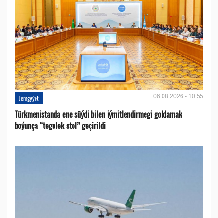
06.08.2026 - 10:55
Jemgyýet
Türkmenistanda ene süýdi bilen iýmitlendirmegi goldamak
boýunça “tegelek stol” geçirildi