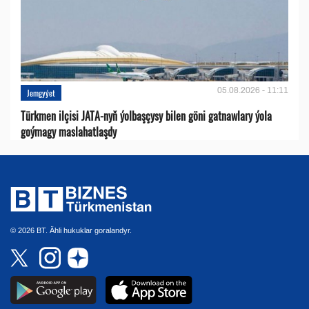
05.08.2026 - 11:11
Jemgyýet
Türkmen ilçisi JATA-nyň ýolbaşçysy bilen göni gatnawlary ýola
goýmagy maslahatlaşdy
© 2026 BT. Ähli hukuklar goralandyr.