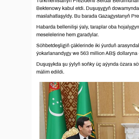
Türkmenistanyň Prezidenti Serdar Berdimuha
Bektenowy kabul etdi. Duşuşygyň dowamynda 
maslahatlaşyldy. Bu barada Gazagystanyň Prem
Habarda bellenilişi ýaly, taraplar oba hojaly
meselelerine hem garadylar.
Söhbetdeşligiň çäklerinde iki ýurduň arasynd
ýokarlanandygy we 563 million ABŞ dollaryna 
Duşuşykda şu ýylyň soňky üç aýynda özara sö
mälim edildi.