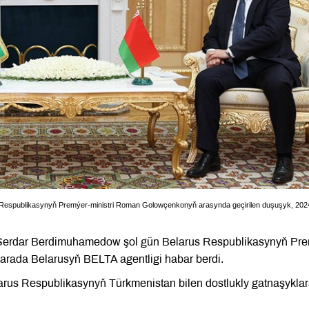
Respublikasynyň Premýer-ministri Roman Golowçenkonyň arasynda geçirilen duşuşyk, 2024
Serdar Berdimuhamedow şol gün Belarus Respublikasynyň Pre
arada Belarusyň BELTA agentligi habar berdi.
s Respublikasynyň Türkmenistan bilen dostlukly gatnaşykla