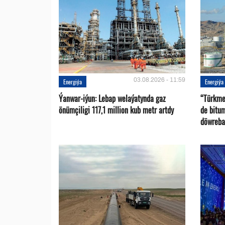
03.08.2026 - 11:59
Energiýa
Energiýa
Ýanwar-iýun: Lebap welaýatynda gaz
“Türkme
önümçiligi 117,1 million kub metr artdy
de bitu
döwreba