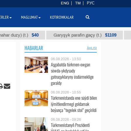
ENG
TM
РУС
ERLER
MAGLUMAT
KOTIROWKALAR
$40
$1109
 (t.)
Garyşyk parafin gaçy (t.)
Dürli ölçe
HABARLAR
ÄHLISI
06.08.2026 - 13:50
Aşgabatda türkmen-owgan
söwda-ykdysady
gatnaşyklaryny ösdürmeklige
garaldy
06.08.2026 - 10:55
Türkmenistanda ene süýdi bilen
iýmitlendirmegi goldamak
boýunça “tegelek stol” geçirildi
06.08.2026 - 09:26
Türkmenistanyň Prezidenti