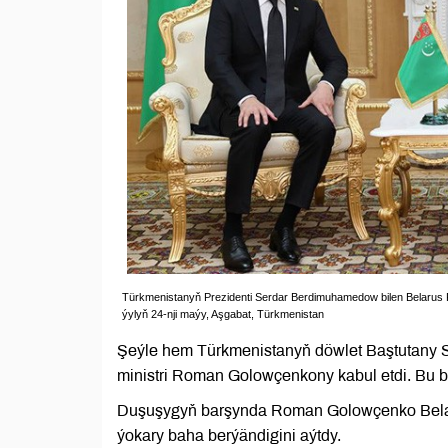
Türkmenistanyň Prezidenti Serdar Berdimuhamedow bilen Belarus 
ýylyň 24-nji maýy, Aşgabat, Türkmenistan
Şeýle hem Türkmenistanyň döwlet Baştutany 
ministri Roman Golowçenkony kabul etdi. Bu b
Duşuşygyň barşynda Roman Golowçenko Belaru
ýokary baha berýändigini aýtdy.