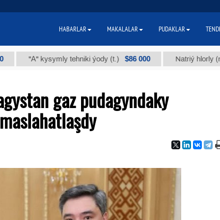
HABARLAR
MAKALALAR
PUDAKLAR
TEND
$86 000
" kysymly tehniki ýody (t.)
Natriý hlorly (nahar duzy)
agystan gaz pudagyndaky
 maslahatlaşdy