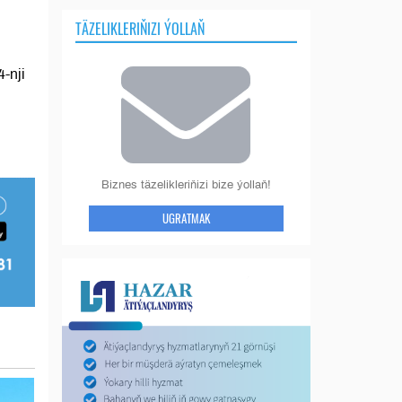
ň
TÄZELIKLERIŇIZI ÝOLLAŇ
-nji
Biznes täzelikleriňizi bize ýollaň!
UGRATMAK