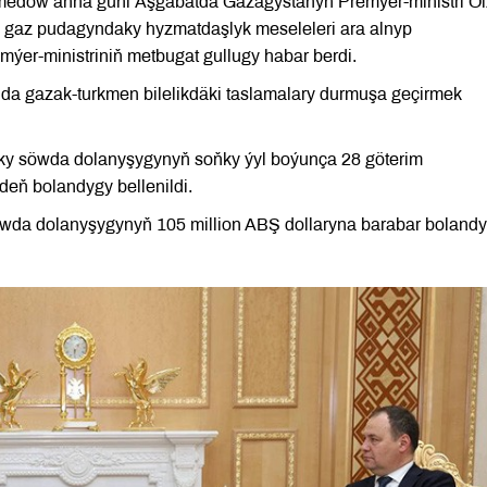
medow anna güni Aşgabatda Gazagystanyň Premýer-ministri O
gaz pudagyndaky hyzmatdaşlyk meseleleri ara alnyp
ýer-ministriniň metbugat gullugy habar berdi.
gynda gazak-turkmen bilelikdäki taslamalary durmuşa geçirmek
aky söwda dolanyşygynyň soňky ýyl boýunça 28 göterim
deň bolandygy bellenildi.
wda dolanyşygynyň 105 million ABŞ dollaryna barabar boland