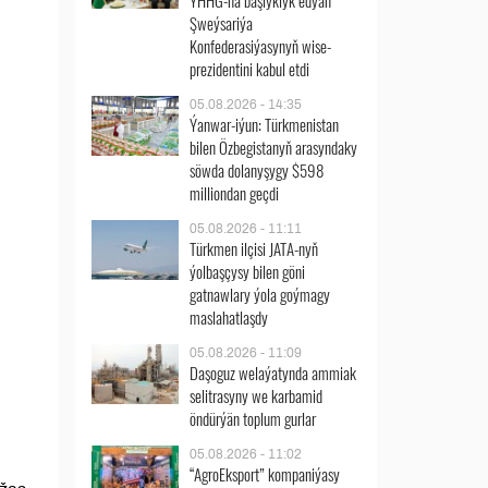
ÝHHG-na başlyklyk edýän
Şweýsariýa
Konfederasiýasynyň wise-
prezidentini kabul etdi
05.08.2026 - 14:35
Ýanwar-iýun: Türkmenistan
bilen Özbegistanyň arasyndaky
söwda dolanyşygy $598
milliondan geçdi
05.08.2026 - 11:11
Türkmen ilçisi JATA-nyň
ýolbaşçysy bilen göni
gatnawlary ýola goýmagy
maslahatlaşdy
05.08.2026 - 11:09
Daşoguz welaýatynda ammiak
selitrasyny we karbamid
öndürýän toplum gurlar
05.08.2026 - 11:02
“AgroEksport” kompaniýasy