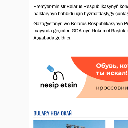
Premýer-ministr Belarus Respublikasynyň kons
halklarynyň bähbidi üçin hyzmatdaşlygy çuňla
Gazagystanyň we Belarus Respublikasynyň Prem
maýynda geçirilen GDA-nyň Hökümet Baştutan
Aşgabada geldiler.
BULARY HEM OKAŇ