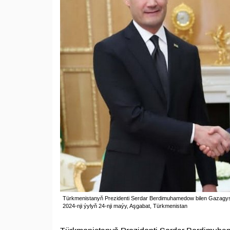
Türkmenistanyň Prezidenti Serdar Berdimuhamedow bilen Gazagys
2024-nji ýylyň 24-nji maýy, Aşgabat, Türkmenistan