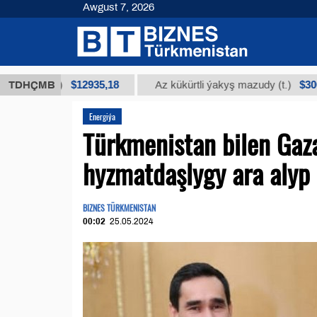
Awgust 7, 2026
$12935,18
$300
t.)
TDHÇMB
Az kükürtli ýakyş mazudy (t.)
"А
Energiýa
Türkmenistan bilen Gaz
hyzmatdaşlygy ara alyp
BIZNES TÜRKMENISTAN
00:02
25.05.2024