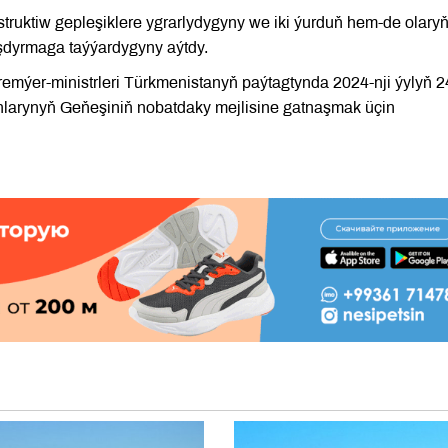
truktiw gepleşiklere ygrarlydygyny we iki ýurduň hem-de olary
şdyrmaga taýýardygyny aýtdy.
ýer-ministrleri Türkmenistanyň paýtagtynda 2024-nji ýylyň 24
larynyň Geňeşiniň nobatdaky mejlisine gatnaşmak üçin