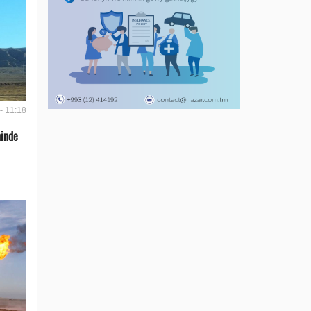
- 11:18
ninde