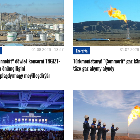
01.08.2026 - 13:57
31.07.2026 
Energiýa
nnebit” döwlet konserni TNGIZT-
Türkmenistanyň “Çemmerli” gaz kä
m önümçiligini
täze gaz akymy alyndy
plaşdyrmagy meýilleşdirýär