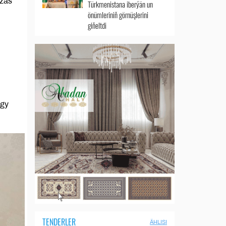
lžas
Türkmenistana iberýän un
önümleriniň görnüşlerini
giňeltdi
ygy
TENDERLER
ÄHLISI