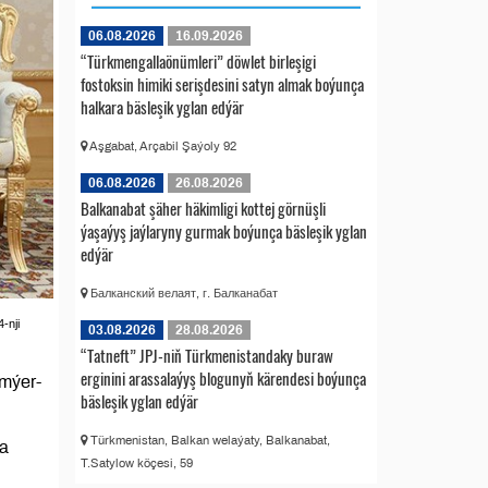
06.08.2026
16.09.2026
“Türkmengallaönümleri” döwlet birleşigi
fostoksin himiki serişdesini satyn almak boýunça
halkara bäsleşik yglan edýär
Aşgabat, Arçabil Şaýoly 92
06.08.2026
26.08.2026
Balkanabat şäher häkimligi kottej görnüşli
ýaşaýyş jaýlaryny gurmak boýunça bäsleşik yglan
edýär
Балканский велаят, г. Балканабат
-nji
03.08.2026
28.08.2026
“Tatneft” JPJ-niň Türkmenistandaky buraw
erginini arassalaýyş blogunyň kärendesi boýunça
mýer-
bäsleşik yglan edýär
Türkmenistan, Balkan welaýaty, Balkanabat,
ra
T.Satylow köçesi, 59