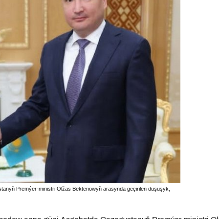
tanyň Premýer-ministri Olžas Bektenowyň arasynda geçirilen duşuşyk,